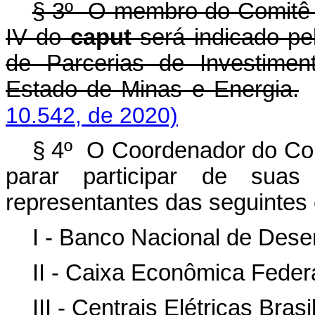
§ 3º O membro do Comitê In
IV do
caput
será indicado pe
de Parcerias de Investimen
Estado de Minas e Energia.
10.542, de 2020)
§ 4º O Coordenador do Comi
parar participar de suas
representantes das seguintes 
I - Banco Nacional de Dese
II - Caixa Econômica Federa
III - Centrais Elétricas Brasi