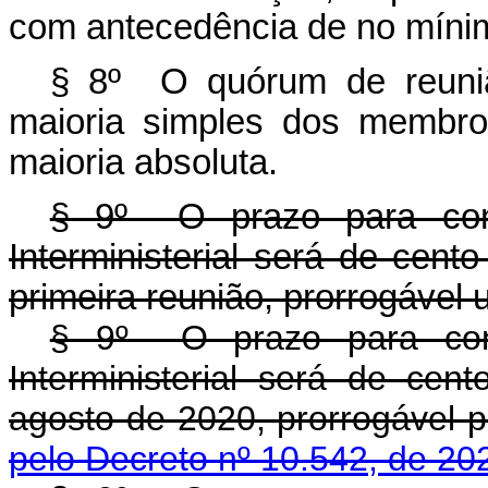
com antecedência de no mínim
§ 8º O quórum de reunião
maioria simples dos membr
maioria absoluta.
§ 9º O prazo para conc
Interministerial será de cent
primeira reunião, prorrogável 
§ 9º O prazo para conc
Interministerial será de cen
agosto de 2020, prorrogável
pelo Decreto nº 10.542, de 20