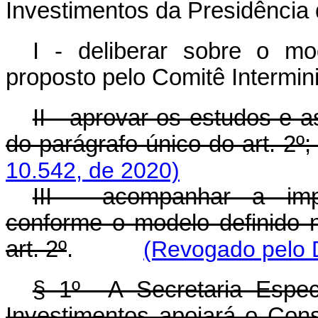
Investimentos da Presidência 
I - deliberar sobre o mo
proposto pelo Comitê Interminis
II - aprovar os estudos e 
do parágrafo único do art. 2º
10.542, de 2020)
III - acompanhar a imp
conforme o modelo definido 
art. 2º
.
(Revogado pelo D
§ 1º A Secretaria Espec
Investimentos apoiará o Con