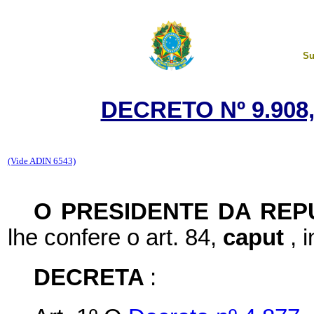
Su
DECRETO Nº 9.908
(Vide ADIN 6543)
O PRESIDENTE DA RE
lhe confere o art. 84,
caput
, 
DECRETA
: