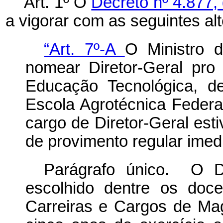
Art. 1º O
Decreto nº 4.877
a vigorar com as seguintes al
“Art. 7º-A
O Ministro 
nomear Diretor-Geral pr
Educação Tecnológica, d
Escola Agrotécnica Federa
cargo de Diretor-Geral est
de provimento regular imedi
Parágrafo único. O D
escolhido dentre os doc
Carreiras e Cargos de Mag