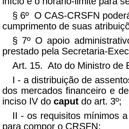
início e o horário-limite para 
§ 6º O CAS-CRSFN poderá e
cumprimento de suas atribuiç
§ 7º O apoio administrat
prestado pela Secretaria-Exe
Art. 15. Ato do Ministro de
I - a distribuição de assent
dos mercados financeiro e de
inciso IV do
caput
do art. 3º;
II - os requisitos mínimos 
para compor o CRSFN;