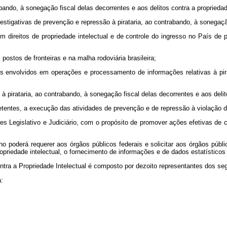
bando, à sonegação fiscal delas decorrentes e aos delitos contra a propriedade
vestigativas de prevenção e repressão à pirataria, ao contrabando, à sonegação
direitos de propriedade intelectual e de controle do ingresso no País de p
 postos de fronteiras e na malha rodoviária brasileira;
cos envolvidos em operações e processamento de informações relativas à pir
pirataria, ao contrabando, à sonegação fiscal delas decorrentes e aos delito
entes, a execução das atividades de prevenção e de repressão à violação de 
 Legislativo e Judiciário, com o propósito de promover ações efetivas de co
poderá requerer aos órgãos públicos federais e solicitar aos órgãos público
ropriedade intelectual, o fornecimento de informações e de dados estatístico
ntra a Propriedade Intelectual é composto por dezoito representantes dos seg
a: