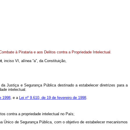
ombate à Pirataria e aos Delitos contra a Propriedade Intelectual.
t
, inciso VI, alínea “a”, da Constituição,
 da Justiça e Segurança Pública destinado a estabelecer diretrizes para a
ade intelectual.
de 1998
, e a
Lei nº 9.610, de 19 de fevereiro de 1998
.
os contra a propriedade intelectual no País;
stema Único de Segurança Pública, com o objetivo de estabelecer mecanismos