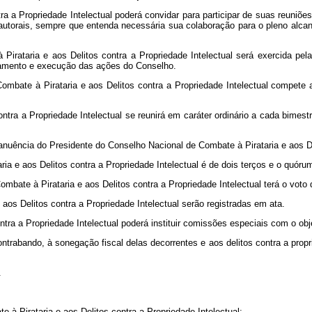
a a Propriedade Intelectual poderá convidar para participar de suas reuniões
 autorais, sempre que entenda necessária sua colaboração para o pleno alca
Pirataria e aos Delitos contra a Propriedade Intelectual será exercida pel
jamento e execução das ações do Conselho.
mbate à Pirataria e aos Delitos contra a Propriedade Intelectual compete a
ntra a Propriedade Intelectual se reunirá em caráter ordinário a cada bimes
uência do Presidente do Conselho Nacional de Combate à Pirataria e aos Del
ia e aos Delitos contra a Propriedade Intelectual é de dois terços e o quór
ombate à Pirataria e aos Delitos contra a Propriedade Intelectual terá o vot
aos Delitos contra a Propriedade Intelectual serão registradas em ata.
tra a Propriedade Intelectual poderá instituir comissões especiais com o obj
o contrabando, à sonegação fiscal delas decorrentes e aos delitos contra a p
.
à Pirataria e aos Delitos contra a Propriedade Intelectual;