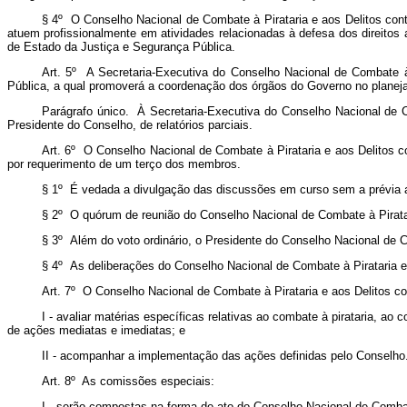
§ 4º O Conselho Nacional de Combate à Pirataria e aos Delitos contr
atuem profissionalmente em atividades relacionadas à defesa dos direitos
de Estado da Justiça e Segurança Pública.
Art. 5º A Secretaria-Executiva do Conselho Nacional de Combate à 
Pública, a qual promoverá a coordenação dos órgãos do Governo no plane
Parágrafo único. À Secretaria-Executiva do Conselho Nacional de Co
Presidente do Conselho, de relatórios parciais.
Art. 6º O Conselho Nacional de Combate à Pirataria e aos Delitos co
por requerimento de um terço dos membros.
§ 1º É vedada a divulgação das discussões em curso sem a prévia an
§ 2º O quórum de reunião do Conselho Nacional de Combate à Piratar
§ 3º Além do voto ordinário, o Presidente do Conselho Nacional de C
§ 4º As deliberações do Conselho Nacional de Combate à Pirataria e 
Art. 7º O Conselho Nacional de Combate à Pirataria e aos Delitos con
I - avaliar matérias específicas relativas ao combate à pirataria, a
de ações mediatas e imediatas; e
II - acompanhar a implementação das ações definidas pelo Conselho
Art. 8º As comissões especiais:
I - serão compostas na forma de ato do Conselho Nacional de Combate 