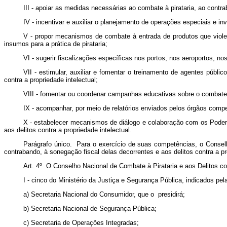
III - apoiar as medidas necessárias ao combate à pirataria, ao contra
IV - incentivar e auxiliar o planejamento de operações especiais e in
V - propor mecanismos de combate à entrada de produtos que violem 
insumos para a prática de pirataria;
VI - sugerir fiscalizações específicas nos portos, nos aeroportos, nos
VII - estimular, auxiliar e fomentar o treinamento de agentes públi
contra a propriedade intelectual;
VIII - fomentar ou coordenar campanhas educativas sobre o combate à 
IX - acompanhar, por meio de relatórios enviados pelos órgãos compet
X - estabelecer mecanismos de diálogo e colaboração com os Poderes
aos delitos contra a propriedade intelectual.
Parágrafo único. Para o exercício de suas competências, o Conselho 
contrabando, à sonegação fiscal delas decorrentes e aos delitos contra a p
Art. 4º O Conselho Nacional de Combate à Pirataria e aos Delitos co
I - cinco do Ministério da Justiça e Segurança Pública, indicados pel
a) Secretaria Nacional do Consumidor, que o presidirá;
b) Secretaria Nacional de Segurança Pública;
c) Secretaria de Operações Integradas;