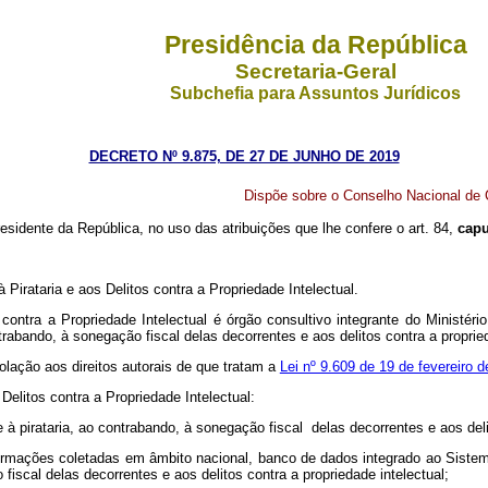
Presidência da República
Secretaria-Geral
Subchefia para Assuntos Jurídicos
DECRETO Nº 9.875, DE 27 DE JUNHO DE 2019
Dispõe sobre o Conselho Nacional de C
residente da República,
no uso das atribuições que lhe confere o art. 84,
capu
irataria e aos Delitos contra a Propriedade Intelectual.
ontra a Propriedade Intelectual é órgão consultivo integrante do Ministério
rabando, à sonegação fiscal delas decorrentes e aos delitos contra a propried
iolação aos direitos autorais de que tratam a
Lei nº 9.609 de 19 de fevereiro 
elitos contra a Propriedade Intelectual:
à pirataria, ao contrabando, à sonegação fiscal delas decorrentes e aos delit
e informações coletadas em âmbito nacional, banco de dados integrado ao Si
fiscal delas decorrentes e aos delitos contra a propriedade intelectual;