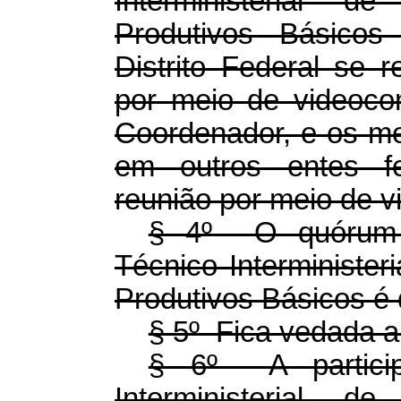
Interministerial 
Produtivos Básico
Distrito Federal se 
por meio de videocon
Coordenador, e os m
em outros entes fed
reunião por meio de v
§ 4º O quórum 
Técnico Interminister
Produtivos Básicos é 
§ 5º Fica vedada a
§ 6º A partici
Interministerial 