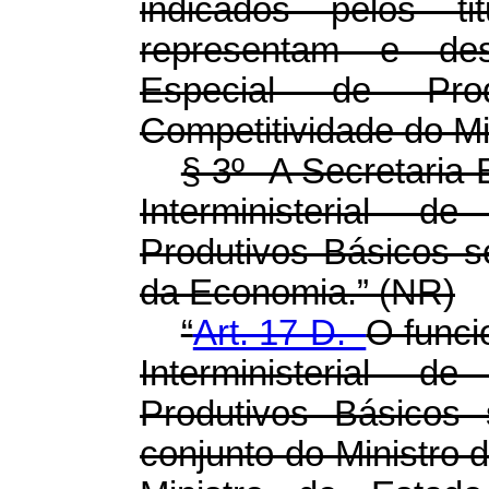
indicados pelos t
representam e des
Especial de Pro
Competitividade do Mi
§ 3º A Secretaria-
Interministerial 
Produtivos Básicos se
da Economia.” (NR)
“
Art. 17-D.
O func
Interministerial 
Produtivos Básicos 
conjunto do Ministro