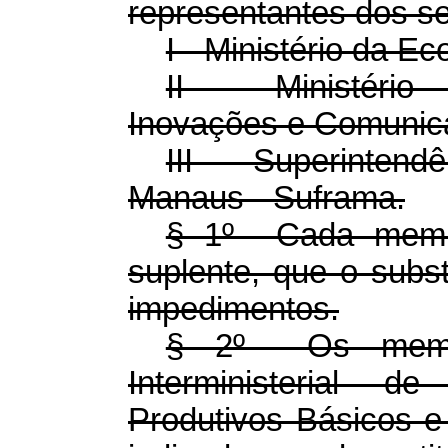
representantes dos se
I - Ministério da E
II - Ministério 
Inovações e Comunic
III - Superinten
Manaus - Suframa.
§ 1º Cada membr
suplente, que o subs
impedimentos.
§ 2º Os membr
Interministerial 
Produtivos Básicos e