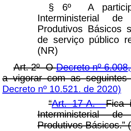
§ 6º A partici
Interministerial 
Produtivos Básicos 
de serviço público r
(NR)
Art. 2º O
Decreto nº 6.008
a vigorar com as seguintes 
Decreto nº 10.521. de 2020)
“
Art. 17-A.
Fica 
Interministerial 
Produtivos Básicos.” 