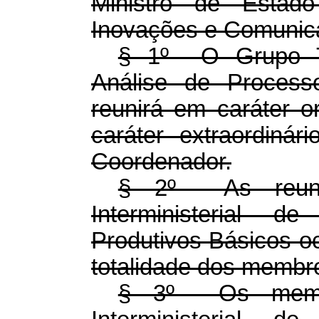
Ministro de Estado
Inovações e Comunic
§ 1º O Grupo Téc
Análise de Process
reunirá em caráter 
caráter extraordiná
Coordenador.
§ 2º As reuni
Interministerial 
Produtivos Básicos o
totalidade dos membr
§ 3º Os membr