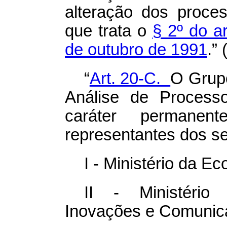
alteração dos proce
que trata o
§ 2º do ar
de outubro de 1991
.”
“
Art. 20-C.
O Grupo
Análise de Processo
caráter permanen
representantes dos se
I - Ministério da E
II - Ministério 
Inovações e Comunic