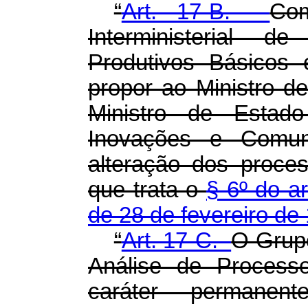
“
Art. 17-B.
Co
Interministerial 
Produtivos Básicos 
propor ao Ministro 
Ministro de Estado
Inovações e Comun
alteração dos proce
que trata o
§ 6º do ar
de 28 de fevereiro de
“
Art. 17-C.
O Grupo
Análise de Processo
caráter permanen