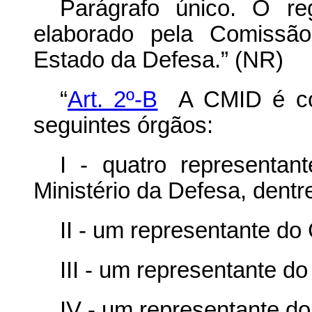
Parágrafo único. O r
elaborado pela Comissão
Estado da Defesa.” (NR)
“
Art. 2º-B
A CMID é com
seguintes órgãos:
I - quatro representan
Ministério da Defesa, dentr
II - um representante d
III - um representante d
IV - um representante d