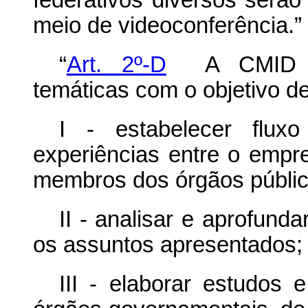
federativos diversos serão
meio de videoconferência.”
“
Art. 2º-D
A CMID pod
temáticas com o objetivo de
I - estabelecer flux
experiências entre o empr
membros dos órgãos públic
II - analisar e aprofund
os assuntos apresentados;
III - elaborar estudos 