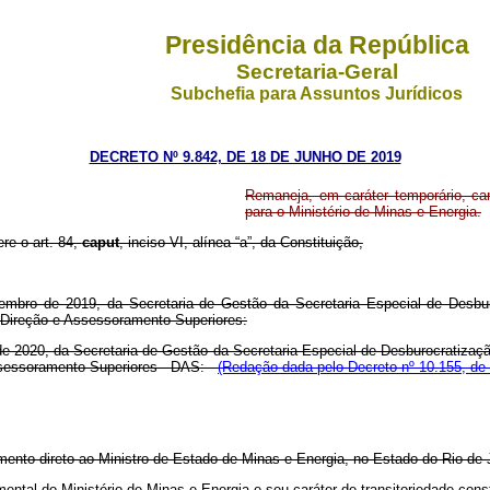
Presidência da República
Secretaria-Geral
Subchefia para Assuntos Jurídicos
DECRETO Nº 9.842, DE 18 DE JUNHO DE 2019
Remaneja, em caráter temporário, c
para o Ministério de Minas e Energia.
ere o art. 84,
caput
, inciso VI, alínea “a”, da Constituição,
embro de 2019, da Secretaria de Gestão da Secretaria Especial de Desbur
-Direção e Assessoramento Superiores:
e 2020, da Secretaria de Gestão da Secretaria Especial de Desburocratizaçã
Assessoramento Superiores - DAS:
(Redação dada pelo Decreto nº 10.155, de
nto direto ao Ministro de Estado de Minas e Energia, no Estado do Rio de 
mental do Ministério de Minas e Energia e seu caráter de transitoriedade co