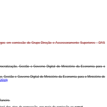
argos em comissão do Grupo-Direção e Assessoramento Superiores - DAS
ocratização, Gestão e Governo Digital do Ministério da Economia para o
o, Gestão e Governo Digital do Ministério da Economia para o Ministério de
 2019)
Janeiro.
nstará dos atos de nomeação, por meio de remissão ao
caput
.