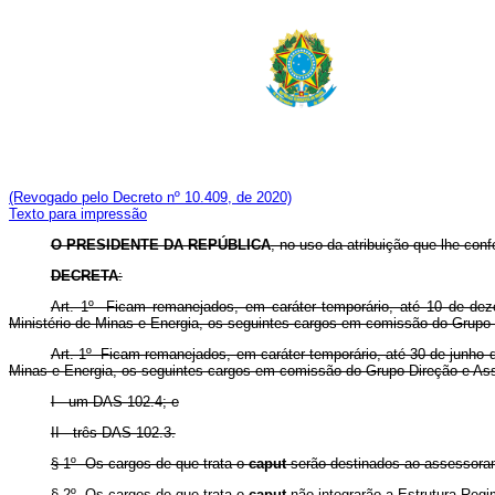
(Revogado pelo Decreto nº 10.409, de 2020)
Texto para impressão
O PRESIDENTE DA REPÚBLICA
, no uso da atribuição que lhe conf
DECRETA
:
Art. 1º Ficam remanejados, em caráter temporário, até 10 de dez
Ministério de Minas e Energia, os seguintes cargos em comissão do Grupo
Art. 1º Ficam remanejados, em caráter temporário, até 30 de junho d
Minas e Energia, os seguintes cargos em comissão do Grupo-Direção e 
I - um DAS 102.4; e
II - três DAS 102.3.
§ 1º Os cargos de que trata o
caput
serão destinados ao assessorame
§ 2º Os cargos de que trata o
caput
não integrarão a Estrutura Regi