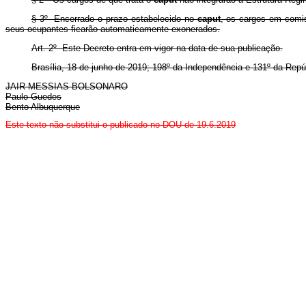
§ 3º Encerrado o prazo estabelecido no
caput
, os cargos em comis
seus ocupantes ficarão automaticamente exonerados.
Art. 2º Este Decreto entra em vigor na data de sua publicação.
Brasília, 18 de junho de 2019; 198º da Independência e 131º da Repú
JAIR MESSIAS BOLSONARO
Paulo Guedes
Bento Albuquerque
Este texto não substitui o publicado no DOU de 19.6.2019