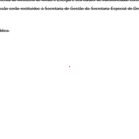
são serão restituídos à Secretaria de Gestão da Secretaria Especial de De
blica.
*