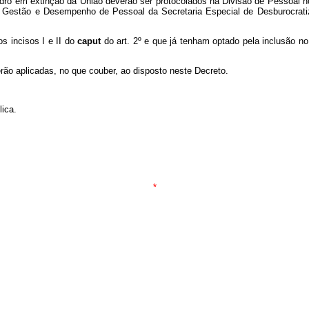
dro em extinção da União deverão ser protocolados na Divisão de Pessoal 
de Gestão e Desempenho de Pessoal da Secretaria Especial de Desburocratiz
s incisos I e II do
caput
do art. 2º e que já tenham optado pela inclusão 
erão aplicadas, no que couber, ao disposto neste Decreto.
lica.
*