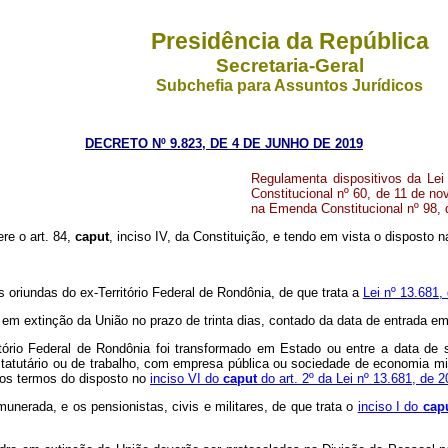
Presidência da República
Secretaria-Geral
Subchefia para Assuntos Jurídicos
DECRETO Nº 9.823, DE 4 DE JUNHO DE 2019
Regulamenta dispositivos da Lei
Constitucional nº 60, de 11 de n
na Emenda Constitucional nº 98,
ere o art. 84,
caput
, inciso IV, da Constituição, e tendo em vista o disposto 
 oriundas do ex-Território Federal de Rondônia, de que trata a
Lei nº 13.681,
 em extinção da União no prazo de trinta dias, contado da data de entrada em
itório Federal de Rondônia foi transformado em Estado ou entre a data de
estatutário ou de trabalho, com empresa pública ou sociedade de economia mis
 nos termos do disposto no
inciso VI do
caput
do art. 2º da Lei nº 13.681, de 
munerada, e os pensionistas, civis e militares, de que trata o
inciso I do
cap