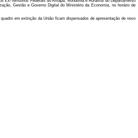
nos Ex-Territórios Federais do Amapá, Rondônia e Roraima do Departamento
ação, Gestão e Governo Digital do Ministério da Economia, no horário de
no quadro em extinção da União ficam dispensados de apresentação de novo