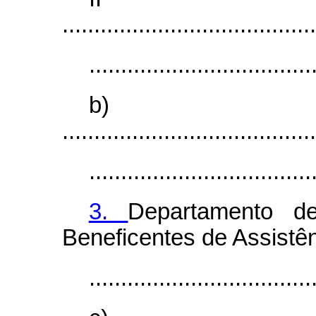
........................................
...................................
b)
........................................
...................................
3.
Departamento de
Beneficentes de Assistê
...................................