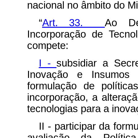
nacional no âmbito do Mi
“
Art. 33.
Ao De
Incorporação de Tecno
compete:
I -
subsidiar a Secre
Inovação e Insumos 
formulação de política
incorporação, a altera
tecnologias para a inov
II - participar da fo
avaliação da Políti