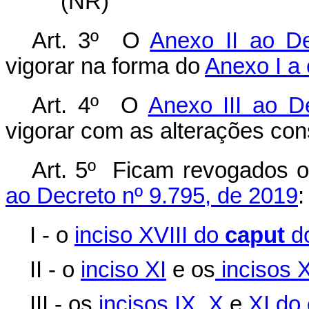
(NR)
Art. 3º O
Anexo II ao De
vigorar na forma do
Anexo I a
Art. 4º O
Anexo III ao D
vigorar com as alterações co
Art. 5º Ficam revogados o
ao Decreto nº 9.795, de 2019
:
I - o
inciso XVIII do
caput
d
II - o
inciso XI
e os
incisos X
III - os
incisos IX
,
X
e
XI do