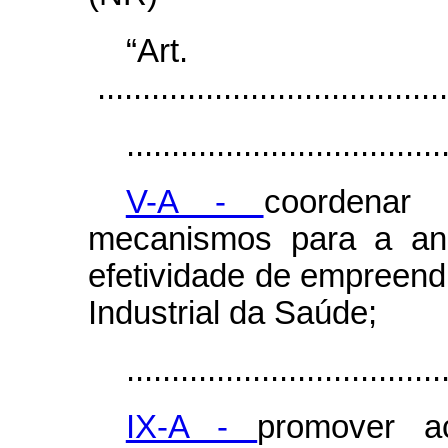
“Ar
.......................................
...................................
V-A -
coordenar
mecanismos para a aná
efetividade de empreen
Industrial da Saúde;
...................................
IX-A -
promover a