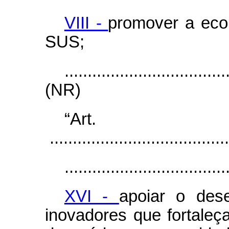
VIII -
promover a eco
SUS;
...................................
(NR)
“Ar
.......................................
...................................
XVI -
apoiar o des
inovadores que fortale