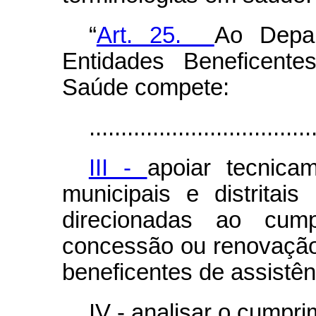
“
Art. 25.
Ao Depar
Entidades Beneficente
Saúde compete:
...................................
III -
apoiar tecnica
municipais e distrita
direcionadas ao cump
concessão ou renovação 
beneficentes de assistên
IV - analisar o cumpri