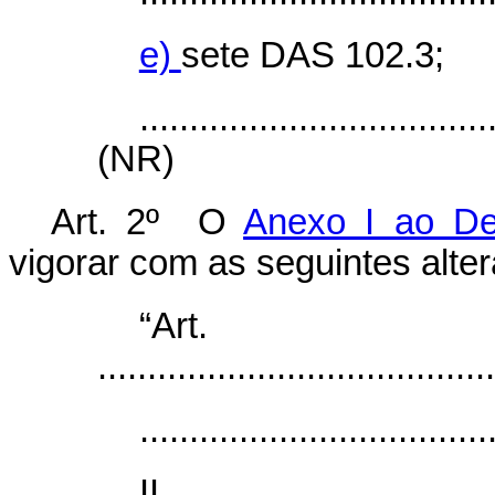
e)
sete DAS 102.3;
...................................
(NR)
Art. 2º O
Anexo I ao De
vigorar com as seguintes alte
“Ar
........................................
...................................
I