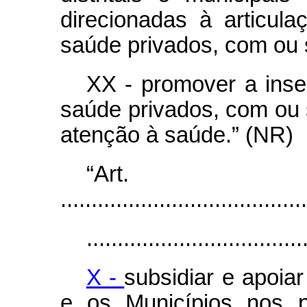
direcionadas à articul
saúde privados, com ou s
XX - promover a inse
saúde privados, com ou s
atenção à saúde.” (NR)
“Ar
........................................
...................................
X -
subsidiar e apoiar
e os Municípios nos p