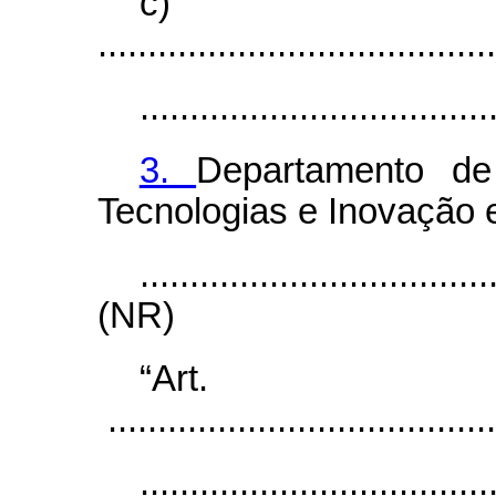
c)
........................................
...................................
3.
Departamento de
Tecnologias e Inovação
...................................
(NR)
“Ar
.......................................
...................................