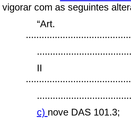
vigorar com as seguintes alte
“Ar
........................................
...................................
I
........................................
...................................
c)
nove DAS 101.3;
...................................