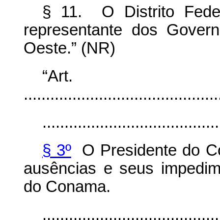
§ 11. O Distrito Feder
representante dos Govern
Oeste.” (NR)
“Ar
............................................
........................................
§ 3º
O Presidente do Co
ausências e seus impedime
do Conama.
........................................