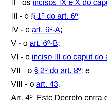
II - os
incisos IX e X do cap
III - o
§ 1º do art. 6º;
IV - o
art. 6º-A
;
V - o
art. 6º-B
;
VI - o
inciso III do caput do a
VII - o
§ 2º do art. 8º
; e
VIII - o
art. 43
.
Art. 4º Este Decreto entra 