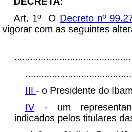
DECRETA
:
Art. 1º O
Decreto nº 99.2
vigorar com as seguintes alte
“Ar
............................................
........................................
III
- o Presidente do Iba
IV
- um representante
indicados pelos titulares d