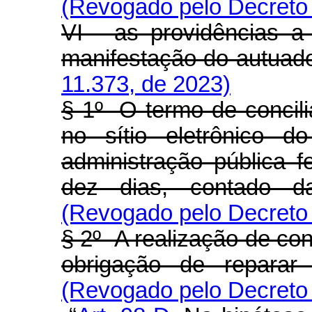
(Revogado pelo Decreto 
VI - as providências 
manifestação do autuad
11.373, de 2023)
§ 1º O termo de concili
no sítio eletrônico 
administração pública f
dez dias, contado d
(Revogado pelo Decreto 
§ 2º A realização de con
obrigação de reparar
(Revogado pelo Decreto 