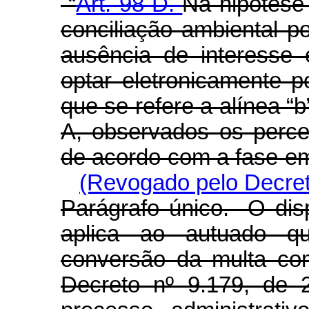
“
Art. 98-D.
Na hipótese
conciliação ambiental 
ausência de interesse 
optar eletronicamente 
que se refere a alínea “b”
A, observados os perce
de acordo com a fase em
(Revogado pelo Decret
Parágrafo único. O di
aplica ao autuado q
conversão da multa co
Decreto nº 9.179, de 