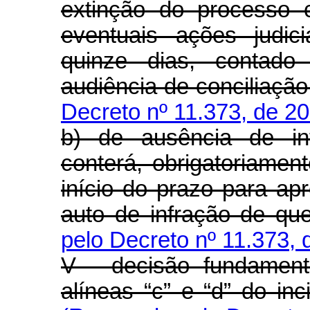
extinção do processo 
eventuais ações judic
quinze dias, contado
audiência de conciliação
Decreto nº 11.373, de 2
b) de ausência de int
conterá, obrigatoriamen
início do prazo para ap
auto de infração de que 
pelo Decreto nº 11.373, 
V - decisão fundament
alíneas “c” e “d” do inc