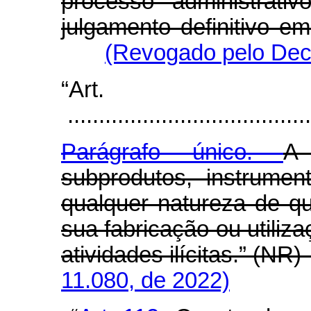
processo administrati
julgamento definitivo e
(Revogado pelo Decr
“Art
.......................................
Parágrafo único.
A
subprodutos, instrumen
qualquer natureza de q
sua fabricação ou utiliza
atividades ilícitas.” (NR
11.080, de 2022)