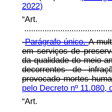
2022)
“Art
.......................................
Parágrafo único.
A mult
em serviços de preserv
da qualidade do meio a
decorrentes de infra
provocado mortes huma
pelo Decreto nº 11.080, 
“Art
.......................................