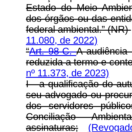
Estado do Meio Ambien
dos órgãos ou das entid
federal ambiental.” (NR)
11.080, de 2022)
“
Art. 98-C.
A audiência 
reduzida a termo e conte
nº 11.373, de 2023)
I - a qualificação do au
seu advogado ou procura
dos servidores públic
Conciliação Ambien
assinaturas;
(Revogado