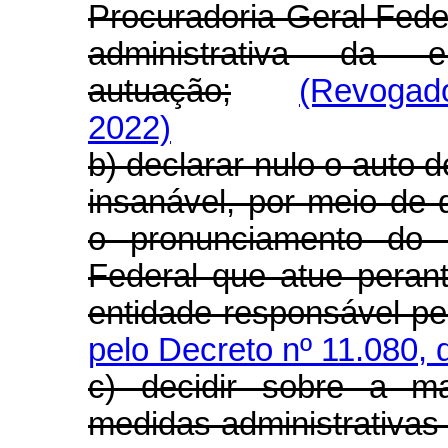
Procuradoria-Geral Fede
administrativa da e
autuação;
(Revogado
2022)
b) declarar nulo o auto d
insanável, por meio de
o pronunciamento do ó
Federal que atue perant
entidade responsável pe
pelo Decreto nº 11.080, 
c) decidir sobre a m
medidas administrativas 