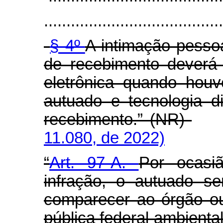
........................................
§ 4º
A intimação pessoa
de recebimento deverá 
eletrônica quando hou
autuado e tecnologia d
recebimento.” (NR)
11.080, de 2022)
“
Art. 97-A.
Por ocasi
infração, o autuado se
comparecer ao órgão ou
pública federal ambienta