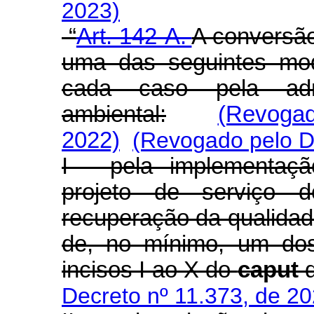
2023)
“
Art. 142-A.
A conversão
uma das seguintes mod
cada caso pela admi
ambiental:
(Revogad
2022)
(Revogado pelo D
I - pela implementaçã
projeto de serviço d
recuperação da qualidad
de, no mínimo, um dos
incisos I ao X do
caput
Decreto nº 11.373, de 20