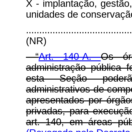
X - implantação, gestão
unidades de conservaçã
.......................................
(NR)
“
Art. 140-A.
Os ór
administração pública f
esta Seção poderão
administrativos de compe
apresentados por órgão
privadas, para execuçã
art. 140, em áreas púb