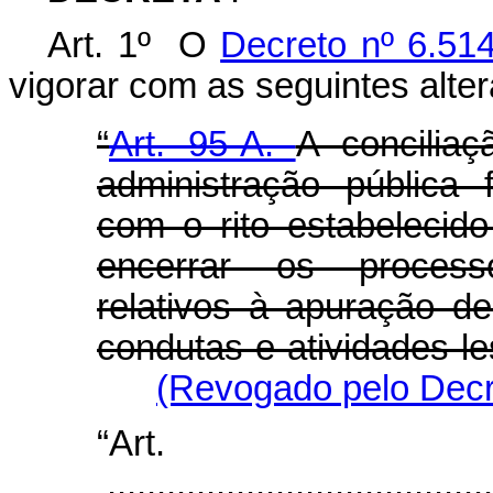
Art. 1º O
Decreto nº 6.51
vigorar com as seguintes alte
“
Art. 95-A.
A concilia
administração pública 
com o rito estabelecid
encerrar os processo
relativos à apuração de
condutas e atividades l
(Revogado pelo Decr
“Art
.......................................