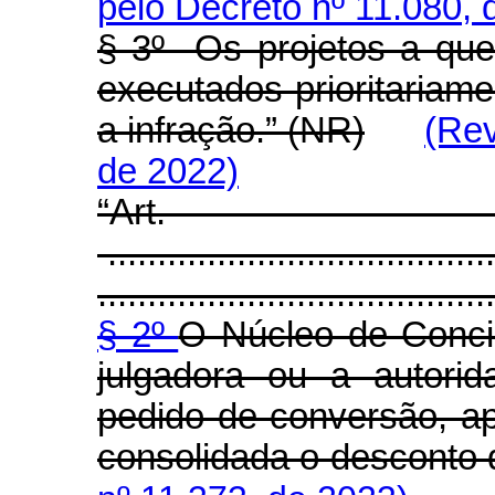
pelo Decreto nº 11.080, 
§ 3º Os projetos a que
executados prioritariam
a infração.” (NR)
(Rev
de 2022)
“Art
.......................................
........................................
§ 2º
O Núcleo de Concil
julgadora ou a autorid
pedido de conversão, ap
consolidada o desconto