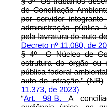
§ 3º Os trabalhos dese
de Conciliação Ambient
por servidor integrant
administração pública 
pela lavratura do auto d
Decreto nº 11.080, de 2
§ 4º O Núcleo de Conc
estrutura do órgão ou 
pública federal ambienta
auto de infração.” (NR)
11.373, de 2023)
“
Art. 98-B.
A concili