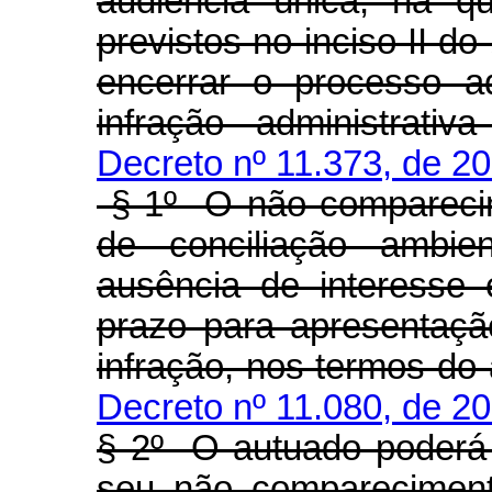
audiência única, na q
previstos no inciso II do
encerrar o processo a
infração administrativa
Decreto nº 11.373, de 2
§ 1º O não comparecim
de conciliação ambien
ausência de interesse 
prazo para apresentaçã
infração, nos termos do 
Decreto nº 11.080, de 2
§ 2º O autuado poderá a
seu não compareciment