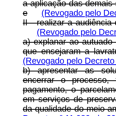
a aplicação das demais s
e
(Revogado pelo Dec
II - realizar a audiência
(Revogado pelo Decr
a) explanar ao autuado 
que ensejaram a lavrat
(Revogado pelo Decreto 
b) apresentar as solu
encerrar o processo,
pagamento, o parcelam
em serviços de preserv
da qualidade do meio am