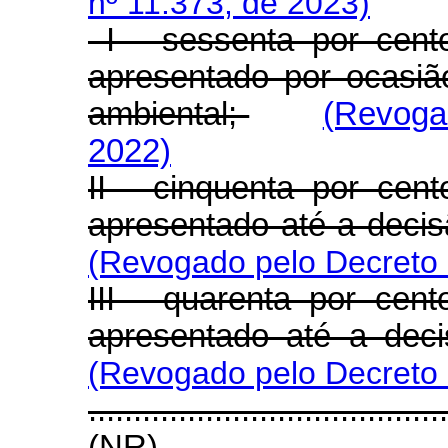
nº 11.373, de 2023)
I - sessenta por cent
apresentado por ocasiã
ambiental;
(Revoga
2022)
II - cinquenta por cen
apresentado até a decis
(Revogado pelo Decreto 
III - quarenta por cen
apresentado até a deci
(Revogado pelo Decreto 
.......................................
(NR)