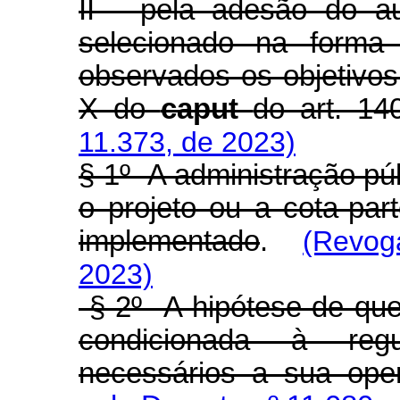
II - pela adesão do a
selecionado na forma 
observados os objetivos
X do
caput
do art. 14
11.373, de 2023)
§ 1º A administração púb
o projeto ou a cota-par
implementado
.
(Revoga
2023)
§ 2º A hipótese de que 
condicionada à reg
necessários a sua oper