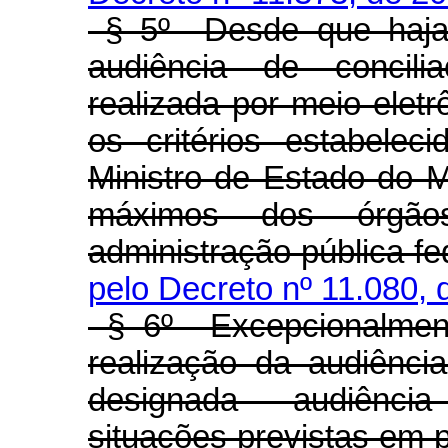
§ 5º Desde que haja 
audiência de concili
realizada por meio eletr
os critérios estabelec
Ministro de Estado do M
máximos dos órgão
administração pública f
pelo Decreto nº 11.080, 
§ 6º Excepcionalment
realização da audiênci
designada audiênci
situações previstas em p