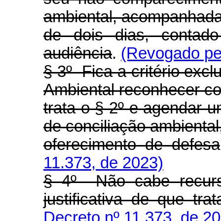
ambiental, acompanhada 
de dois dias, contad
audiência
.
(Revogado pel
§ 3º Fica a critério exc
Ambiental reconhecer com
trata o § 2º e agendar 
de conciliação ambienta
oferecimento de defesa
11.373, de 2023)
§ 4º Não cabe recurso
justificativa de que tra
Decreto nº 11.373, de 2