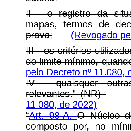
II - o registro da situ
mapas, termos de dec
prova;
(Revogado pel
III - os critérios utiliz
do limite mínimo, quando
pelo Decreto nº 11.080, 
IV - quaisquer outra
relevantes.” (NR)
11.080, de 2022)
“
Art. 98-A.
O Núcleo de
composto por, no mínim