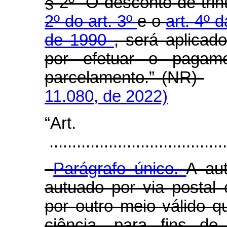
§ 2º O desconto de trin
2º do art. 3º
e o
art. 4º 
de 1990
, será aplicad
por efetuar o pagame
parcelamento.” (NR)
11.080, de 2022)
“Art
.......................................
Parágrafo único.
A aut
autuado por via postal
por outro meio válido 
ciência, para fins de