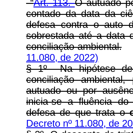
“
Art. 113.
O autuado po
contado da data da ciê
defesa contra o auto de
sobrestada até a data 
conciliação ambiental.
11.080, de 2022)
§ 1º Na hipótese de 
conciliação ambiental
autuado ou por ausênci
inicia-se a fluência d
defesa de que trata o
Decreto nº 11.080, de 2