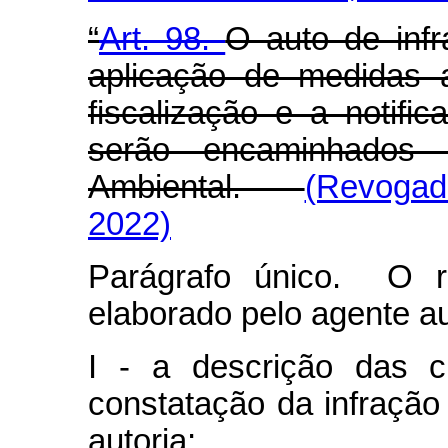
“
Art. 98.
O auto de infr
aplicação de medidas ad
fiscalização e a notifi
serão encaminhados 
Ambiental.
(Revogad
2022)
Parágrafo único. O re
elaborado pelo agente au
I - a descrição das c
constatação da infração 
autoria;