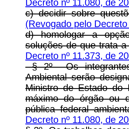
Decreto nº 11.080, de 2
c) decidir sobre quest
(Revogado pelo Decreto 
d) homologar a opçã
soluções de que trata a 
Decreto nº 11.373, de 2
§ 2º Os integrantes
Ambiental serão design
Ministro de Estado do 
máximo do órgão ou da
pública federal ambient
Decreto nº 11.080, de 2