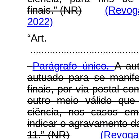
finais.” (NR)
(Revoga
2022)
“Art
.......................................
Parágrafo único.
A aut
autuado para se manif
finais, por via postal c
outro meio válido que
ciência, nos casos em
indicar o agravamento da
11.” (NR)
(Revoga