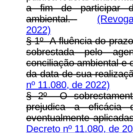
a fim de participar d
ambiental.
(Revoga
2022)
§ 1º A fluência do prazo 
sobrestada pelo age
conciliação ambiental e o
da data de sua realizaç
nº 11.080, de 2022)
§ 2º O sobrestament
prejudica a eficácia 
eventualmente aplicadas
Decreto nº 11.080, de 2