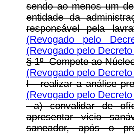
sendo ao menos um del
entidade da administra
responsável pela lavr
(Revogado pelo Decr
(Revogado pelo Decreto 
§ 1º Compete ao Núcleo 
(Revogado pelo Decreto 
I - realizar a análise p
(Revogado pelo Decreto 
a) convalidar de ofí
apresentar vício san
saneador, após o pr