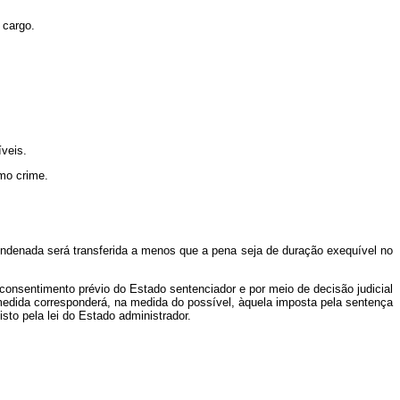
 cargo.
veis.
mo crime.
ndenada será transferida a menos que a pena seja de duração exequível no
consentimento prévio do Estado sentenciador e por meio de decisão judicial
medida
corresponderá, na medida
do possível, àquela
imposta pela
sentença
isto
pela lei
do Estado
administrador.