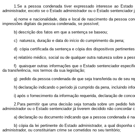
1.Se a pessoa condenada tiver expressado interesse ao Estado 
administrador, exceto se o Estado administrador ou o Estado sentenciador j
a) nome e nacionalidade, data e local de nascimento da pessoa con
impressões digitais da pessoa condenada, se possível;
b) descrição dos fatos em que a sentença se baseou;
c) natureza, duração e data do início do cumprimento da pena;
d) cópia certificada da sentença e cópia dos dispositivos pertinente
e) relatório médico, social ou de qualquer outra natureza sobre a pe
f) quaisquer outras informações que o Estado sentenciador especifi
da transferência, nos termos da sua legislação;
g) pedido da pessoa condenada de que seja transferida ou de seu re
h) declaração indicando o período já cumprido da pena, incluindo in
i) após o fornecimento da informação requerida, declaração de conc
2.Para permitir que uma decisão seja tomada sobre um pedido fei
administrador ou o Estado sentenciador já tiverem decidido não concordar c
a) declaração ou documento indicando que a pessoa condenada é nac
b) cópia da lei pertinente do Estado administrador, a qual dispon
administrador, ou constituiriam crime se cometidos no seu território;