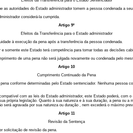
Efeitos da Transferência para o Estado Sentenciador
ue as autoridades do Estado administrador tomem a pessoa condenada a seu
ministrador considerá-la cumprida.
Artigo 9º
Efeitos da Transferência para o Estado administrador
nuidade à execução da pena após a transferência da pessoa condenada.
or e somente este Estado terá competência para tomar todas as decisões cabí
 cumprimento de uma pena não será julgada novamente ou condenada pelo mes
Artigo 10
Cumprimento Continuado da Pena
 da pena conforme determinadas pelo Estado sentenciador. Nenhuma pessoa co
compatível com as leis do Estado administrador, este Estado poderá, com o 
ua própria legislação.
Quanto à sua
natureza e à sua duração,
a pena ou a 
não
será agravada
por
sua natureza ou duração
,
nem excederá o
máximo prev
Artigo 11
Revisão da Sentença
er solicitação de revisão da pena.