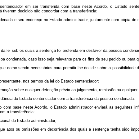
sentenciador em ser transferida com base neste Acordo, o Estado sent
á tiverem decidido não concordar com a transferência:
denada e seu endereço no Estado administrador, juntamente com cópia de s
s da lei sob os quais a sentença foi proferida em desfavor da pessoa condena
ssoa condenada, caso isso seja relevante para os fins de seu pedido ou para 
que como sendo necessárias para permitir-lhe decidir sobre a possibilidade
presentante, nos termos da lei do Estado sentenciador;
formação sobre qualquer detenção prévia ao julgamento, remissão ou qualquer 
ordância do Estado sentenciador com a transferência da pessoa condenada.
to com base neste Acordo, o Estado administrador enviará as seguintes i
om a transferência:
ional do Estado administrador;
ha que atos ou omissões em decorrência dos quais a sentença tenha sido imp