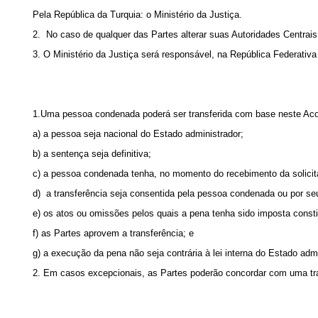
Pela República da Turquia: o Ministério da Justiça.
2. No caso de qualquer das Partes alterar suas Autoridades Centrais, e
3. O Ministério da Justiça será responsável, na República Federativa
1.Uma pessoa condenada poderá ser transferida com base neste Aco
a) a pessoa seja nacional do Estado administrador;
b) a sentença seja definitiva;
c) a pessoa condenada tenha, no momento do recebimento da solici
d) a transferência seja consentida pela pessoa condenada ou por se
e) os atos ou omissões pelos quais a pena tenha sido imposta consti
f) as Partes aprovem a transferência; e
g) a execução da pena não seja contrária à lei interna do Estado admi
2. Em casos excepcionais, as Partes poderão concordar com uma tra