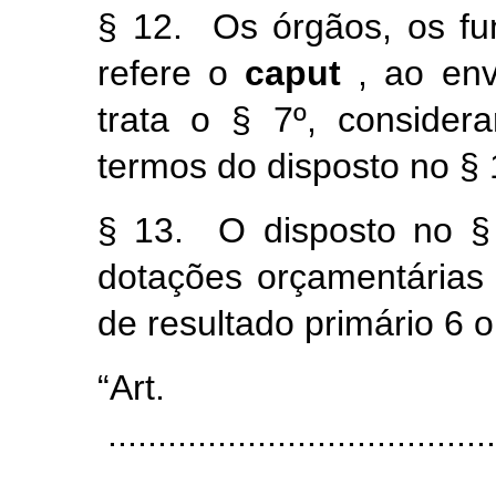
§ 12. Os órgãos, os fu
refere o
caput
, ao en
trata o § 7º, consider
termos do disposto no § 
§ 13. O disposto no §
dotações orçamentárias c
de resultado primário 6 
“Ar
.......................................