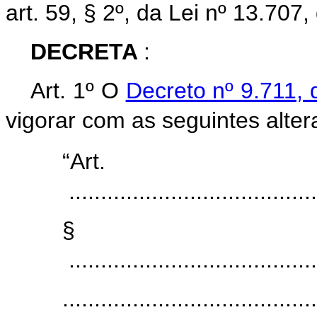
art. 59, § 2º, da Lei nº 13.707
DECRETA
:
Art. 1º
O
Decreto nº 9.711,
vigorar com as seguintes alter
“Ar
.......................................
§
.......................................
........................................