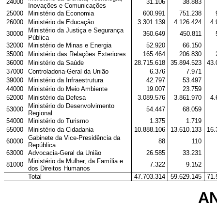
24000
31.106
38.883
Inovações e Comunicações
25000
Ministério da Economia
600.991
751.238
26000
Ministério da Educação
3.301.139
4.126.424
4.
Ministério da Justiça e Segurança
30000
360.649
450.811
Pública
32000
Ministério de Minas e Energia
52.920
66.150
35000
Ministério das Relações Exteriores
165.464
206.830
36000
Ministério da Saúde
28.715.618
35.894.523
43.
37000
Controladoria-Geral da União
6.376
7.971
39000
Ministério da Infraestrutura
42.797
53.497
44000
Ministério do Meio Ambiente
19.007
23.759
52000
Ministério da Defesa
3.089.576
3.861.970
4.
Ministério do Desenvolvimento
53000
54.447
68.059
Regional
54000
Ministério do Turismo
1.375
1.719
55000
Ministério da Cidadania
10.888.106
13.610.133
16.
Gabinete da Vice-Presidência da
60000
88
110
República
63000
Advocacia-Geral da União
26.585
33.231
Ministério da Mulher, da Família e
81000
7.322
9.152
dos Direitos Humanos
Total
47.703.314
59.629.145
71.
AN