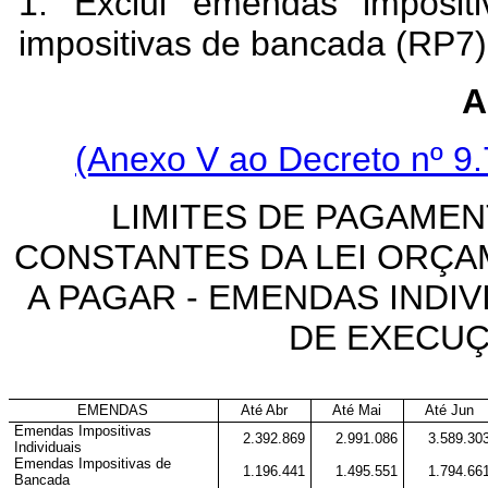
1. Exclui emendas imposit
impositivas de bancada (RP7)
A
(Anexo V ao Decreto nº 9.
LIMITES DE PAGAMEN
CONSTANTES DA LEI ORÇA
A PAGAR - EMENDAS INDI
DE EXECUÇ
EMENDAS
Até Abr
Até Mai
Até Jun
Emendas Impositivas
2.392.869
2.991.086
3.589.30
Individuais
Emendas Impositivas de
1.196.441
1.495.551
1.794.66
Bancada