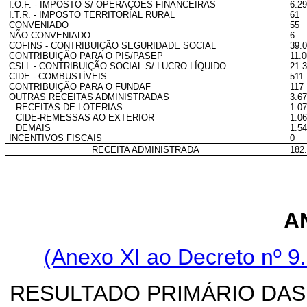
I.O.F. - IMPOSTO S/ OPERAÇÕES FINANCEIRAS
6.2
I.T.R. - IMPOSTO TERRITORIAL RURAL
61
CONVENIADO
55
NÃO CONVENIADO
6
COFINS - CONTRIBUIÇÃO SEGURIDADE SOCIAL
39.
CONTRIBUIÇÃO PARA O PIS/PASEP
11.0
CSLL - CONTRIBUIÇÃO SOCIAL S/ LUCRO LÍQUIDO
21.
CIDE - COMBUSTÍVEIS
511
CONTRIBUIÇÃO PARA O FUNDAF
117
OUTRAS RECEITAS ADMINISTRADAS
3.6
RECEITAS DE LOTERIAS
1.0
CIDE-REMESSAS AO EXTERIOR
1.0
DEMAIS
1.5
INCENTIVOS FISCAIS
0
RECEITA ADMINISTRADA
182
A
(Anexo XI ao Decreto nº 9.
RESULTADO PRIMÁRIO DAS