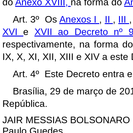
do
Anexo XVIII,
na forma do
A
Art. 3º Os
Anexos I
,
II
,
III
XVI
e
XVII ao Decreto nº 
respectivamente, na forma dos A
IX, X, XI, XII, XIII e XIV a este
Art. 4º Este Decreto entra 
Brasília, 29 de março de 20
República.
JAIR MESSIAS BOLSONARO
Paulo Guedes