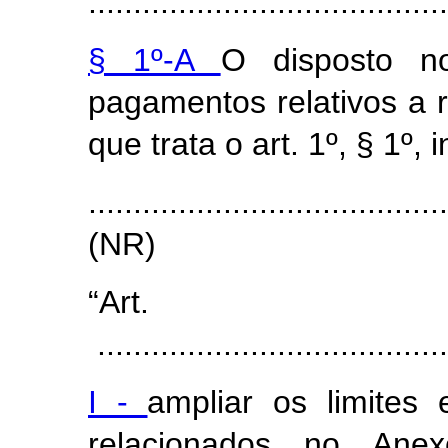
........................................
§ 1º-A
O disposto n
pagamentos relativos a 
que trata o art. 1º, § 1º, i
.......................................
(NR)
“Ar
.......................................
I -
ampliar os limites
relacionados no An