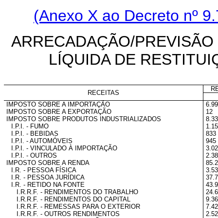
(Anexo X ao Decreto nº 9.
ARRECADAÇÃO/PREVISÃO D
LÍQUIDA DE RESTITUI
R
RECEITAS
IMPOSTO SOBRE A IMPORTAÇÃO
6.9
IMPOSTO SOBRE A EXPORTAÇÃO
12
IMPOSTO SOBRE PRODUTOS INDUSTRIALIZADOS
8.3
I.P.I. - FUMO
1.1
I.P.I. - BEBIDAS
833
I.P.I. - AUTOMÓVEIS
945
I.P.I. - VINCULADO À IMPORTAÇÃO
3.0
I.P.I. - OUTROS
2.3
IMPOSTO SOBRE A RENDA
85.
I.R. - PESSOA FÍSICA
3.5
I.R. - PESSOA JURÍDICA
37.
I.R. - RETIDO NA FONTE
43.
I.R.R.F. - RENDIMENTOS DO TRABALHO
24.
I.R.R.F. - RENDIMENTOS DO CAPITAL
9.3
I.R.R.F. - REMESSAS PARA O EXTERIOR
7.4
I.R.R.F. - OUTROS RENDIMENTOS
2.5