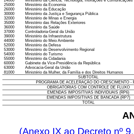
24000
Ministério da Ciência, Tecnologia, Inovações e Comunicações
25000
Ministério da Economia
26000
Ministério da Educação
30000
Ministério da Justiça e Segurança Pública
32000
Ministério de Minas e Energia
35000
Ministério das Relações Exteriores
36000
Ministério da Saúde
37000
Controladoria-Geral da União
39000
Ministério da Infraestrutura
44000
Ministério do Meio Ambiente
52000
Ministério da Defesa
53000
Ministério do Desenvolvimento Regional
54000
Ministério do Turismo
55000
Ministério da Cidadania
60000
Gabinete da Vice-Presidência da República
63000
Advocacia-Geral da União
81000
Ministério da Mulher, da Família e dos Direitos Humanos
SUBTOTAL
PROGRAMA DE ACELERAÇÃO DO CRESCIMENTO - 
OBRIGATÓRIAS COM CONTROLE DE FLUXO
EMENDAS IMPOSITIVAS INDIVIDUAIS (RP6)
EMENDAS IMPOSITIVAS DE BANCADA (RP7)
TOTAL
AN
(Anexo IX ao Decreto nº 9.