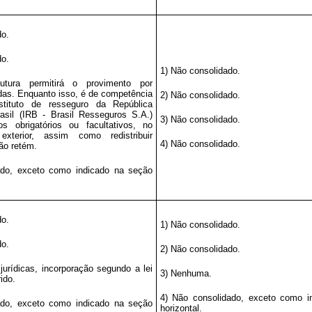
do.
do.
1) Não consolidado.
utura permitirá o provimento por
adas. Enquanto isso, é de competência
2) Não consolidado.
stituto de resseguro da República
asil (IRB - Brasil Resseguros S.A.)
3) Não consolidado.
os obrigatórios ou facultativos, no
xterior, assim como redistribuir
4) Não consolidado.
ão retém.
ado, exceto como indicado na seção
do.
1) Não consolidado.
do.
2) Não consolidado.
jurídicas, incorporação segundo a lei
3) Nenhuma.
rido.
4) Não consolidado, exceto como i
ado, exceto como indicado na seção
horizontal.