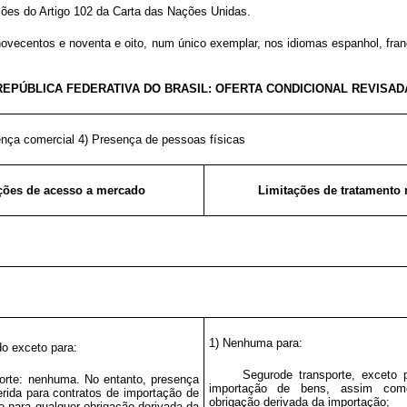
ções do Artigo 102 da Carta das Nações Unidas.
novecentos e noventa e oito, num único exemplar, nos idiomas espanhol, fran
REPÚBLICA FEDERATIVA DO BRASIL: OFERTA CONDICIONAL REVISAD
sença comercial 4) Presença de pessoas físicas
ções de acesso a mercado
Limitações de tratamento 
1) Nenhuma para:
do exceto para:
Segurode transporte, exceto 
orte: nenhuma. No entanto, presença
importação de bens, assim com
erida para contratos de importação de
obrigação derivada da importação;
 para qualquer obrigação derivada da