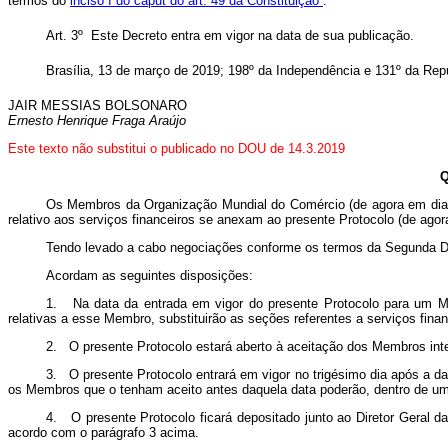
termos do
inciso I do caput do art. 49 da Constituição
.
Art. 3º Este Decreto entra em vigor na data de sua publicação.
Brasília, 13 de março de 2019; 198º da Independência e 131º da Repú
JAIR MESSIAS BOLSONARO
Ernesto Henrique Fraga Araújo
Este texto não substitui o publicado no DOU de 14.3.2019
Os Membros da Organização Mundial do Comércio (de agora em dian
relativo aos serviços financeiros se anexam ao presente Protocolo (de ag
Tendo levado a cabo negociações conforme os termos da Segunda De
Acordam as seguintes disposições:
1. Na data da entrada em vigor do presente Protocolo para um Me
relativas a esse Membro, substituirão as seções referentes a serviços fin
2. O presente Protocolo estará aberto à aceitação dos Membros inter
3. O presente Protocolo entrará em vigor no trigésimo dia após a da
os Membros que o tenham aceito antes daquela data poderão, dentro de um p
4. O presente Protocolo ficará depositado junto ao Diretor Geral
acordo com o parágrafo 3 acima.