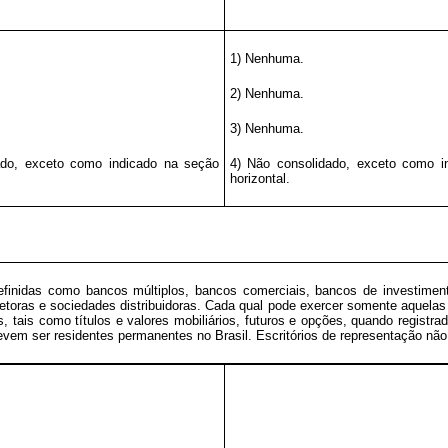
1) Nenhuma.
2) Nenhuma.
3) Nenhuma.
ado, exceto como indicado na seção
4) Não consolidado, exceto como i
horizontal.
definidas como bancos múltiplos, bancos comerciais, bancos de investiment
rretoras e sociedades distribuidoras. Cada qual pode exercer somente aquelas
ros, tais como títulos e valores mobiliários, futuros e opções, quando regi
evem ser residentes permanentes no Brasil. Escritórios de representação nã