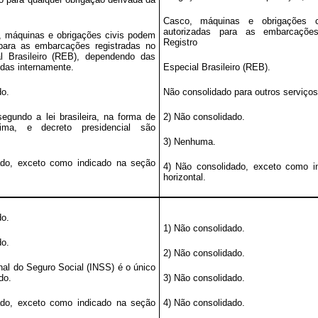
Casco, máquinas e obrigações 
autorizadas para as embarcações
, máquinas e obrigações civis podem
Registro
 para as embarcações registradas no
al Brasileiro (REB), dependendo das
idas internamente.
Especial Brasileiro (REB).
do.
Não consolidado para outros serviços
segundo a lei brasileira, na forma de
2) Não consolidado.
ima, e decreto presidencial são
3) Nenhuma.
ado, exceto como indicado na seção
4) Não consolidado, exceto como i
horizontal.
do.
1) Não consolidado.
do.
2) Não consolidado.
onal do Seguro Social (INSS) é o único
do.
3) Não consolidado.
ado, exceto como indicado na seção
4) Não consolidado.