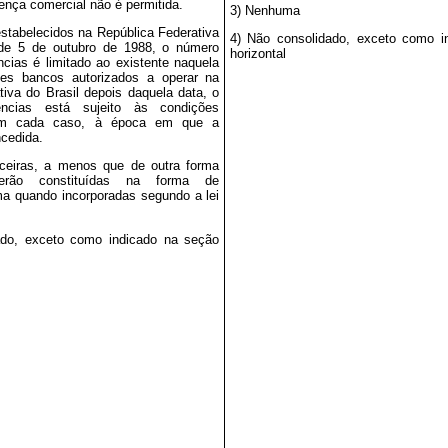
ença comercial não é permitida.
3) Nenhuma
stabelecidos na República Federativa
4) Não consolidado, exceto como i
 de 5 de outubro de 1988, o número
horizontal
cias é limitado ao existente naquela
les bancos autorizados a operar na
tiva do Brasil depois daquela data, o
ncias está sujeito às condições
 em cada caso, à época em que a
ncedida.
anceiras, a menos que de outra forma
 serão constituídas na forma de
a quando incorporadas segundo a lei
ado, exceto como indicado na seção