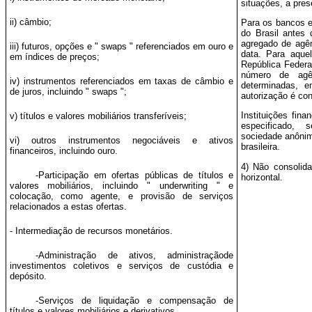
situações, a pres
ii) câmbio;
Para os bancos e
do Brasil antes
agregado de agên
iii) futuros, opções e "
swaps
" referenciados em ouro e
data. Para aque
em índices de preços;
República Federa
número de agê
iv) instrumentos referenciados em taxas de câmbio e
determinadas,
de juros, incluindo "
swaps
";
autorização é co
Instituições fin
v) títulos e valores mobiliários transferíveis;
especificado,
sociedade anônim
vi) outros instrumentos negociáveis e ativos
brasileira.
financeiros, incluindo ouro.
4) Não consolid
-Participação em ofertas públicas de títulos e
horizontal.
valores mobiliários, incluindo "
underwriting
" e
colocação, como agente, e provisão de serviços
relacionados a estas ofertas.
- Intermediação de recursos monetários.
-Administração de ativos, administraçãode
investimentos coletivos e serviços de custódia e
depósito.
-Serviços de liquidação e compensação de
títulos e valores mobiliários e derivativos.