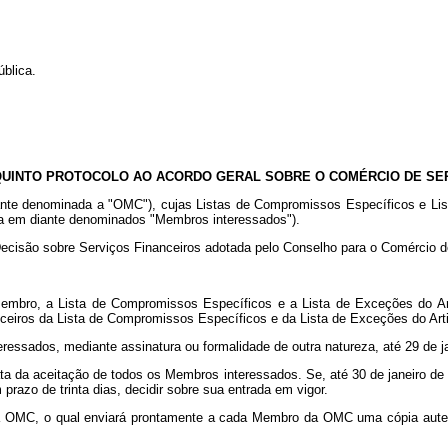
blica.
QUINTO PROTOCOLO AO ACORDO GERAL SOBRE O COMÉRCIO DE SE
te denominada a "OMC"), cujas Listas de Compromissos Específicos e Lista
ora em diante denominados "Membros interessados").
cisão sobre Serviços Financeiros adotada pelo Conselho para o Comércio de
mbro, a Lista de Compromissos Específicos e a Lista de Exceções do Artig
anceiros da Lista de Compromissos Específicos e da Lista de Exceções do Ar
essados, mediante assinatura ou formalidade de outra natureza, até 29 de j
ta da aceitação de todos os Membros interessados. Se, até 30 de janeiro de 
razo de trinta dias, decidir sobre sua entrada em vigor.
 da OMC, o qual enviará prontamente a cada Membro da OMC uma cópia aute