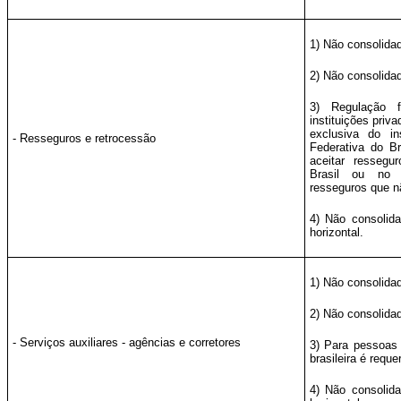
1) Não consolida
2) Não consolida
3) Regulação f
instituições priv
exclusiva do in
- Resseguros e retrocessão
Federativa do Br
aceitar ressegur
Brasil ou no e
resseguros que n
4) Não consolid
horizontal.
1) Não consolida
2) Não consolida
- Serviços auxiliares - agências e corretores
3) Para pessoas 
brasileira é reque
4) Não consolid