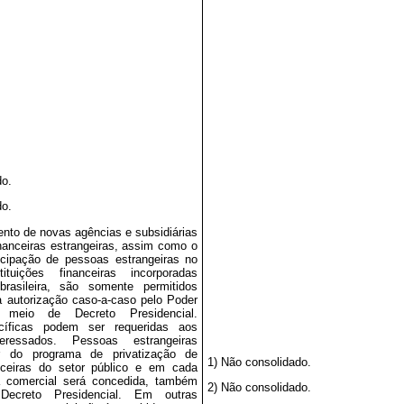
do.
do.
ento de novas agências e subsidiárias
inanceiras estrangeiras, assim como o
icipação de pessoas estrangeiras no
ituições financeiras incorporadas
rasileira, são somente permitidos
à autorização caso-a-caso pelo Poder
r meio de Decreto Presidencial.
cíficas podem ser requeridas aos
nteressados. Pessoas estrangeiras
ar do programa de privatização de
1) Não consolidado.
anceiras do setor público e em cada
 comercial será concedida, também
2) Não consolidado.
ecreto Presidencial. Em outras