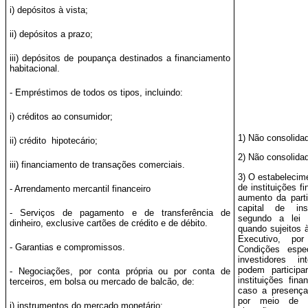
i) depósitos à vista;
ii) depósitos a prazo;
iii) depósitos de poupança destinados a financiamento
habitacional.
- Empréstimos de todos os tipos, incluindo:
i) créditos ao consumidor;
1) Não consolida
ii) crédito hipotecário;
2) Não consolida
iii) financiamento de transações comerciais.
3) O estabelecim
de instituições f
- Arrendamento mercantil financeiro
aumento da part
capital de inst
- Serviços de pagamento e de transferência de
segundo a lei b
dinheiro, exclusive cartões de crédito e de débito.
quando sujeitos 
Executivo, po
- Garantias e compromissos.
Condições espe
investidores i
podem particip
- Negociações, por conta própria ou por conta de
instituições fin
terceiros, em bolsa ou mercado de balcão, de:
caso a presença
por meio de D
i) instrumentos do mercado monetário;