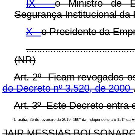
IX -
o Ministro de 
Segurança Institucional da 
X -
o Presidente da Empr
........................................
(NR)
Art. 2º Ficam revogados 
do Decreto nº 3.520, de 2000
Art. 3º Este Decreto entra 
Brasília, 26 de fevereiro de 2019; 198º da Independência e 131º da R
JAIR MESSIAS BOLSONAR