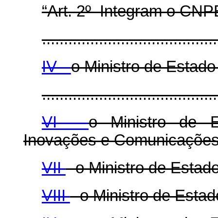
“Art. 2º Integram o CNP
........................................
IV -
o Ministro de Estad
........................................
VI -
o Ministro de E
Inovações e Comunicações
VII
- o Ministro de Estad
VIII
- o Ministro de Esta