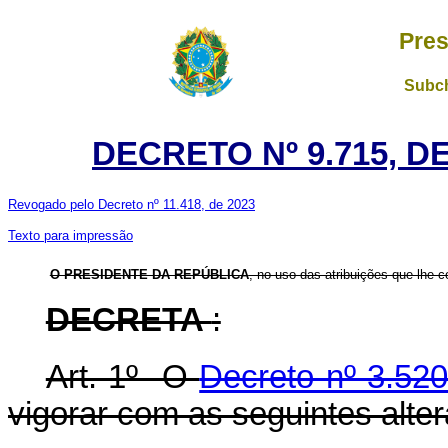
Pres
Subch
DECRETO Nº 9.715, D
Revogado pelo Decreto nº 11.418, de 2023
Texto para impressão
O PRESIDENTE DA REPÚBLICA
, no uso das atribuições que lhe co
DECRETA
:
Art. 1º O
Decreto nº 3.52
vigorar com as seguintes alte