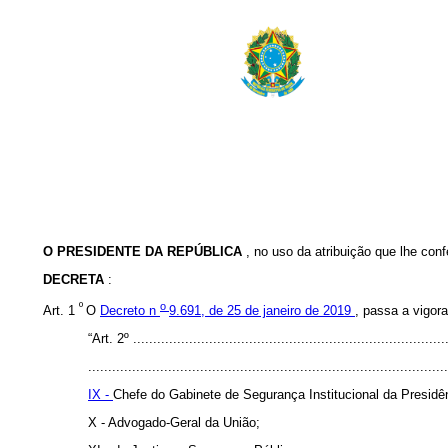
O PRESIDENTE DA REPÚBLICA
, no uso da atribuição que lhe conf
DECRETA
:
º
o
Art. 1
O
Decreto n
9.691, de 25 de janeiro de 2019
, passa a vigor
“Art. 2º ...............................................................................
..........................................................................................
IX -
Chefe do Gabinete de Segurança Institucional da Presidê
X - Advogado-Geral da União;