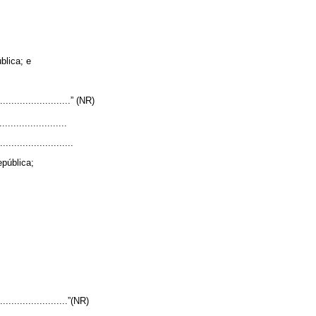
blica; e
...........................” (NR)
........................
..........................
epública;
..........................”(NR)