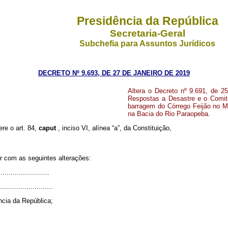
Presidência da República
Secretaria-Geral
Subchefia para Assuntos Jurídicos
DECRETO Nº 9.693, DE 27 DE JANEIRO DE 2019
Altera o Decreto nº 9.691, de 25
Respostas a Desastre e o Comit
barragem do Córrego Feijão no M
na Bacia do Rio Paraopeba.
ere o art. 84,
caput
, inciso VI, alínea “a”, da Constituição,
ar com as seguintes alterações:
........................
..........................
ncia da República;