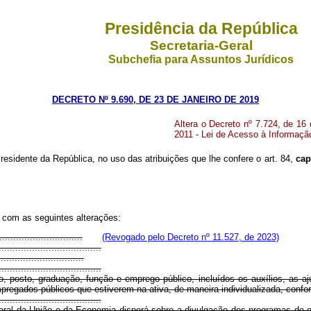
Presidência da República
Secretaria-Geral
Subchefia para Assuntos Jurídicos
DECRETO Nº 9.690, DE 23 DE JANEIRO DE 2019
Altera o Decreto nº 7.724, de 16
2011 - Lei de Acesso à Informaçã
residente da República, no uso das atribuições que lhe confere o art. 84,
ca
r com as seguintes alterações:
..............................
(Revogado pelo Decreto nº 11.527, de 2023)
.....................................
...............................
.....................................
, posto, graduação, função e emprego público, incluídos os auxílios, as a
pregados públicos que estiverem na ativa, de maneira individualizada, conf
.....................................
eral da União e da Economia disporá sobre a divulgação dos programas de que