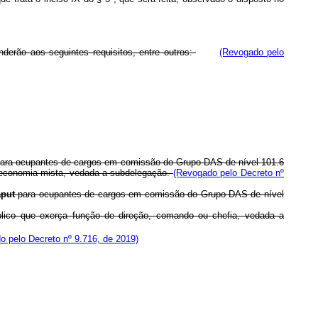
derão aos seguintes requisitos, entre outros:
(Revogado pelo
ara ocupantes de cargos em comissão do Grupo-DAS de nível 101.6
e economia mista, vedada a subdelegação.
(Revogado pelo Decreto nº
aput
para ocupantes de cargos em comissão do Grupo-DAS de nível
blico que exerça função de direção, comando ou chefia, vedada a
o pelo Decreto nº 9.716, de 2019)