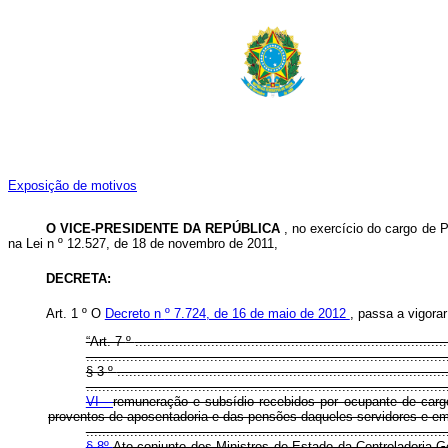
Exposição de motivos
O VICE-PRESIDENTE DA REPÚBLICA
, no exercício do cargo de P
na Lei n
º
12.527, de 18 de novembro de 2011,
DECRETA:
Art. 1
º
O
Decreto n
º 7.724, de 16 de maio de 2012
, passa a vigora
“Art. 7
º
..............................................................................
..........................................................................................
§ 3
º
..................................................................................
..........................................................................................
VI -
remuneração e subsídio recebidos por ocupante de cargo
proventos de aposentadoria e das pensões daqueles servidores e em
..........................................................................................
§ 8º
Ato conjunto dos Ministros de Estado da Controladoria-G