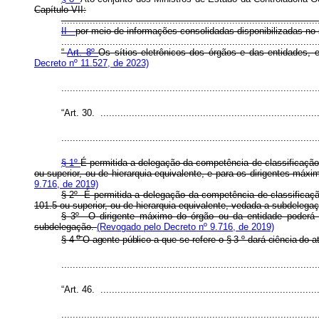
Capítulo VII:
..........................................................................................
II -
por meio de informações consolidadas disponibilizadas no s
........................................................................................
“
Art. 8º
Os sítios eletrônicos dos órgãos e das entidades, 
Decreto nº 11.527, de 2023)
........................................................................................
“Art. 30. .............................................................................
..........................................................................................
§ 1º
É permitida a delegação da competência de classificação 
ou superior, ou de hierarquia equivalente, e para os dirigentes m
9.716, de 2019)
§ 2º É permitida a delegação da competência de classificaçã
101.5 ou superior, ou de hierarquia equivalente, vedada a subdelega
§ 3º O dirigente máximo do órgão ou da entidade poderá d
subdelegação.
(Revogado pelo Decreto nº 9.716, de 2019)
o
§ 4
O agente público
a que se refere o
§ 3
º
dará ciência do a
........................................................................................
“Art. 46. .............................................................................
..........................................................................................