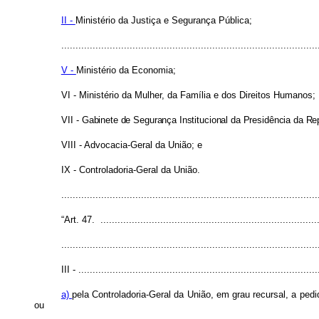
II -
Ministério da Justiça e Segurança Pública;
..........................................................................................
V -
Ministério da Economia;
VI - Ministério da Mulher, da Família e dos Direitos Humanos;
VII -
Gabinete de Segurança Institucional da Presidência da Re
VIII - Advocacia-Geral da União; e
IX - Controladoria-Geral da União.
........................................................................................
“Art. 47. .............................................................................
..........................................................................................
III -
....................................................................................
a)
pela Controladoria-Geral da União, em grau recursal, a pe
ou