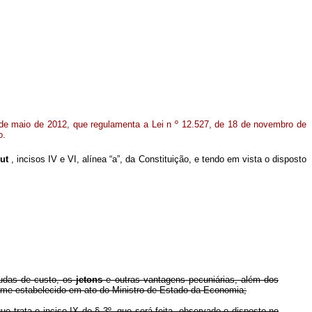
 de maio de 2012, que regulamenta a Lei n
º 12.527, de 18 de novembro de
o.
put
, incisos IV e VI, alínea “a”, da Constituição, e tendo em vista o disposto
judas de custo, os
jetons
e outras vantagens pecuniárias, além dos
orme estabelecido em ato do Ministro de Estado da Economia;
 trata o inciso IX do § 3º, que será feita, observado o disposto no