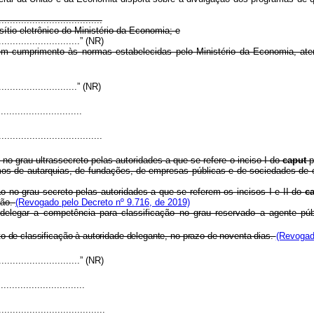
.....................................
ítio eletrônico do Ministério da Economia; e
...............................” (NR)
em cumprimento às normas estabelecidas pelo Ministério da Economia, aten
..............................” (NR)
.............................
.....................................
no grau ultrassecreto pelas autoridades a que se refere o inciso I do
caput
p
áximos de autarquias, de fundações, de empresas públicas e de sociedades d
o no grau secreto pelas autoridades a que se referem os incisos I
e II do
c
ção.
(Revogado pelo Decreto nº 9.716, de 2019)
elegar a competência para classificação no grau reservado a agente pú
to de classificação à autoridade delegante, no prazo de noventa dias.
(Revogad
...............................” (NR)
..............................
......................................