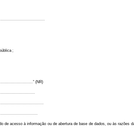
......................................
pública
;
..............................” (NR)
.............................
.....................................
................................
dido de acesso à informação ou de abertura de base de dados, ou às razões 