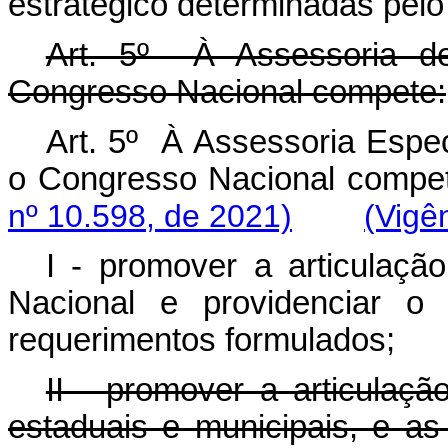
estratégico determinadas pelo
Art. 5º À Assessoria d
Congresso Nacional compete:
Art. 5º
À Assessoria Espec
o Congresso Nacional co
nº 10.598, de 2021)
(Vigê
I - promover a articulaçã
Nacional e providenciar o
requerimentos formulados;
II - promover a articulaçã
estaduais e municipais, e a