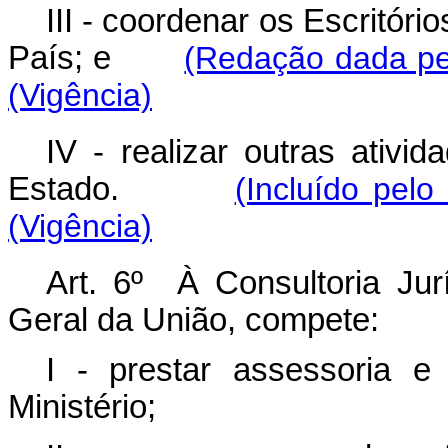
III - coordenar os Escritór
País; e
(Redação dada pe
(Vigência)
IV - realizar outras ativi
Estado.
(Incluído pel
(Vigência)
Art. 6º À Consultoria Jurí
Geral da União, compete:
I - prestar assessoria e 
Ministério;