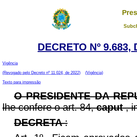
Pres
Subch
DECRETO Nº 9.683, 
Vigência
(Revogado pelo Decreto nº 11.024, de 2022)
(Vigência)
Texto para impressão
O PRESIDENTE DA RE
lhe confere o art. 84,
caput
, 
DECRETA
: