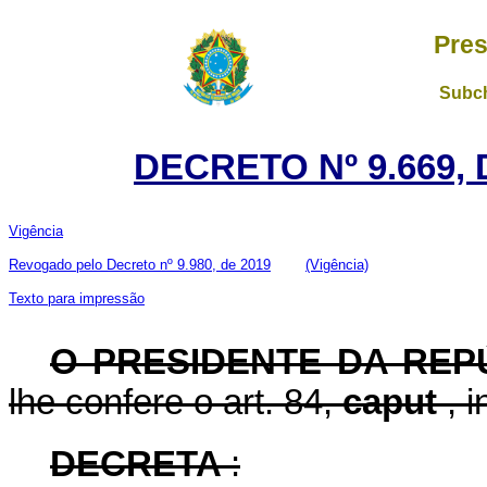
Pres
Subch
DECRETO Nº 9.669, 
Vigência
Revogado pelo Decreto nº 9.980, de 2019
(Vigência)
Texto para impressão
O PRESIDENTE DA RE
lhe confere o art. 84,
caput
, 
DECRETA
: