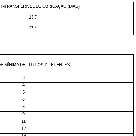
 INTRANSFERÍVEL DE OBRIGAÇÃO (DIAS)
13,7
27,4
E MÍNIMA DE TÍTULOS DIFERENTES
3
4
5
6
8
9
11
12
14