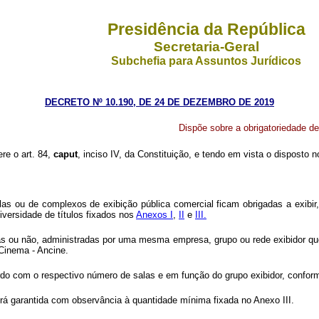
Presidência da República
Secretaria-Geral
Subchefia para Assuntos Jurídicos
DECRETO Nº 10.190, DE 24 DE DEZEMBRO DE 2019
Dispõe sobre a obrigatoriedade de
ere o art. 84,
caput
, inciso IV, da Constituição, e tendo em vista o disposto 
alas ou de complexos de exibição pública comercial ficam obrigadas a exibi
versidade de títulos fixados nos
Anexos I
,
II
e
III.
 ou não, administradas por uma mesma empresa, grupo ou rede exibidor que 
Cinema - Ancine.
rdo com o respectivo número de salas e em função do grupo exibidor, confor
será garantida com observância à quantidade mínima fixada no Anexo III.