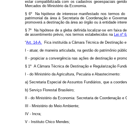
estar compatibilizada com os cadastros geoespaciais gerid
Mercados do Ministério da Economia.
§ 6º Na hipótese de interesse manifestado nos termos do §
patrimonial da área à Secretaria de Coordenação e Governa
promoverá a destinação da área ao órgão ou à entidade intere
§ 7º Na hipótese de a gleba definida localizar-se em faixa de
de assentimento prévio, nos termos estabelecidos na
Lei nº 
“
Art. 14-A.
Fica instituída a Câmara Técnica de Destinação e 
I - atuar, de maneira articulada, na gestão do patrimônio públi
II - propiciar a convergência nas ações de destinação e promo
§ 1º A Câmara Técnica de Destinação e Regularização Fundiár
I - do Ministério da Agricultura, Pecuária e Abastecimento:
a) Secretaria Especial de Assuntos Fundiários, que a coorden
b) Serviço Florestal Brasileiro;
II - do Ministério da Economia: Secretaria de Coordenação e
III - Ministério do Meio Ambiente;
IV - Incra;
V - Instituto Chico Mendes;