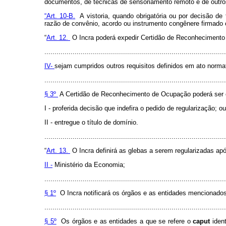
documentos, de técnicas de sensoriamento remoto e de outro
“Art. 10-B.
A vistoria, quando obrigatória ou por decisão de 
razão de convênio, acordo ou instrumento congênere firmado co
“
Art. 12.
O Incra poderá expedir Certidão de Reconheciment
..........................................................................................
IV-
sejam cumpridos outros requisitos definidos em ato normat
..........................................................................................
§ 3º
A Certidão de Reconhecimento de Ocupação poderá ser emi
I - proferida decisão que indefira o pedido de regularização; ou
II - entregue o título de domínio.
........................................................................................
“
Art. 13.
O Incra definirá as glebas a serem regularizadas ap
II -
Ministério da Economia;
..........................................................................................
§ 1º
O Incra notificará os órgãos e as entidades mencionado
..........................................................................................
§ 5º
Os órgãos e as entidades a que se refere o
caput
iden