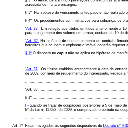
§ 2º O atraso de até cinco prestações consecutivas acarretar
acrescida de multa e encargos.
§ 3º Na hipótese de vencimento antecipado e não realizado o
§ 4º Os procedimentos administrativos para cobrança, os praz
“
Art. 29.
Em relação aos títulos emitidos anteriormente a 10
para o pagamento dos valores em atraso, contado de 10 de de
“
Art. 32.
Na hipótese de descumprimento de contrato firmado
herdeiros que ocupem e explorem o imóvel poderão requerer a
§ 1º
O disposto no
caput
não se aplica na hipótese de manife
........................................................................................
“Art. 37
. Os títulos emitidos anteriormente à data de entrad
de 2009, por meio de requerimento do interessado, vedada a 
........................................................................................
“Art. 38. .............................................................................
§ 1º ..................................................................................
I -
quando se tratar de ocupações posteriores a 5 de maio de 2
5º da Lei nº 11.952, de 2009, e comprovado o período da ocup
........................................................................................
Art. 2º Ficam revogados os seguintes dispositivos do
Decreto nº 9.3