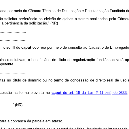
alizada por meio da Câmara Técnica de Destinação e Regularização Fundiária d
ão solicitar preferência na eleição de glebas a serem analisadas pela Câma
a pertinência da solicitação.” (NR)
......................
........................
nciso III do
caput
ocorrerá por meio de consulta ao Cadastro de Empregado
as resolutivas, o beneficiário de título de regularização fundiária deve
mpetente.
........................
s no título de domínio ou no termo de concessão de direito real de uso e 
ncessão na forma prevista no
caput
do art. 18 da Lei nº 11.952, de 2009
..............” (NR)
......................
para a cobrança da parcela em atraso.