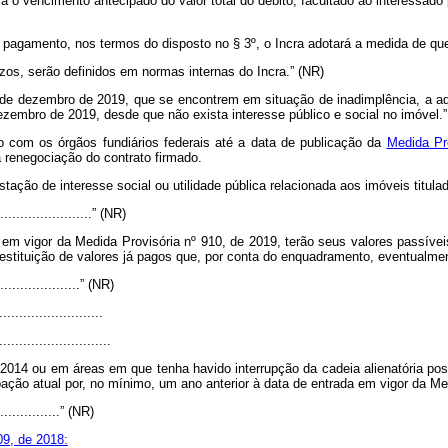
á o vencimento antecipado do valor total do débito, facultado ao interessa
 pagamento, nos termos do disposto no § 3º, o Incra adotará a medida de que
os, serão definidos em normas internas do Incra.” (NR)
 de dezembro de 2019, que se encontrem em situação de inadimplência, a ad
zembro de 2019, desde que não exista interesse público e social no imóvel.”
 com os órgãos fundiários federais até a data de publicação da
Medida Pr
 renegociação do contrato firmado.
stação de interesse social ou utilidade pública relacionada aos imóveis titu
.........................” (NR)
a em vigor da Medida Provisória nº 910, de 2019, terão seus valores passíve
restituição de valores já pagos que, por conta do enquadramento, eventualme
......................” (NR)
.........................
............................
014 ou em áreas em que tenha havido interrupção da cadeia alienatória poster
ação atual por, no mínimo, um ano anterior à data de entrada em vigor da Med
.................” (NR)
09, de 2018: