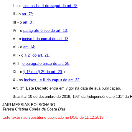
I - os
incisos I e II do
caput
do art. 3º;
II - o
art. 7º
;
III - o
art. 8º
;
IV - o
parágrafo único do art. 10;
V - o
inciso I do
caput
do art. 13;
VI - o
art. 14;
VII - o
§ 2º do art. 21;
VIII -
o parágrafo único do art. 28;
IX - o
§ 1º e o § 2º do art. 29
; e
X - os
incisos I e II do
caput
do art. 32.
Art. 3º Este Decreto entra em vigor na data de sua publicação.
Brasília, 10 de dezembro de 2019; 198º da Independência e 131º da R
JAIR MESSIAS BOLSONARO
Tereza Cristina Corrêa da Costa Dias
Este texto não substitui o publicado no DOU de 11.12.2019