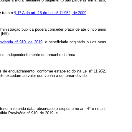
do purgar a mora mediante o pagamento das parcelas em atraso,
 trata o
§ 1º-A do art. 15 da Lei nº 11.952, de 2009
.
ministração pública poderá conceder prazo de até cinco anos
 (NR)
ovisória nº 910, de 2019
, o beneficiário originário ou os seus
lados, independentemente do tamanho da área.
is de enquadramento, conforme estabelecido na Lei nº 11.952,
nte excedam ao valor que venha a se tornar devido.
ior à referida data, observado o disposto no art. 4º e no art.
ida Provisória nº 910, de 2019; e