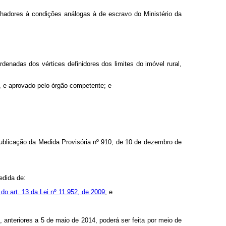
adores à condições análogas à de escravo do Ministério da
nadas dos vértices definidores dos limites do imóvel rural,
I, e aprovado pelo órgão competente; e
 publicação da Medida Provisória nº 910, de 10 de dezembro de
edida de:
º do art. 13 da Lei nº 11.952, de 2009
; e
 anteriores a 5 de maio de 2014, poderá ser feita
por meio de