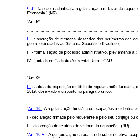
§ 3º
Não será admitida a regularização em favor de requere
Economia.” (NR)
“Art. 5º ..............................................................................
..........................................................................................
II -
elaboração de memorial descritivo dos perímetros das oc
georreferenciadas ao Sistema Geodésico Brasileiro;
III - formalização de processo administrativo, previamente à 
IV - juntada do Cadastro Ambiental Rural - CAR.
........................................................................................
“Art. 9º ..............................................................................
I -
da data da expedição de título de regularização fundiária,
2019, observado o disposto no parágrafo único;
........................................................................................
“
Art. 10.
A regularização fundiária de ocupações incidentes em
I - declaração firmada pelo requerente e pelo seu cônjuge ou
II - elaboração de relatório de vistoria da ocupação.
” (NR)
“
Art. 10-A.
A comprovação da prática de cultura efetiva, ocupa