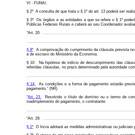
VI - FUNAI;
§ 2º A consulta de que trata o § 1º do art. 13 poderá ser re
§ 3º Os órgãos e as entidades a que se refere o § 1º
poder
Públicas Federais Rurais e caberá ao seu Coordenador avaliar 
“Art. 20. .............................................................................
..........................................................................................
§ 9º
A comprovação do cumprimento da cláusula prevista no i
à de escravo do Ministério da Economia.
§ 10. Na hipótese de indício de descumprimento das cláusul
referidas cláusulas, no prazo determinado pela autoridade co
..........................................................................................
§ 14.
As condições e a forma de pagamento estarão prevista
pagamento.” (NR)
“
Art. 23.
Resolvido o título de domínio ou o termo de co
inadimplemento do pagamento, o contratante:
.......................................................................................
“Art. 28. .............................................................................
§ 1º
O Incra adotará as medidas administrativas ou judiciais 