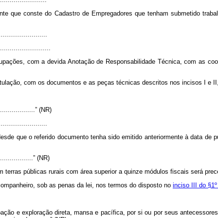
nte que conste do Cadastro de Empregadores que tenham submetido trabalh
........................
..........................
upações, com a devida Anotação de Responsabilidade Técnica, com as coorde
titulação, com os documentos e as peças técnicas descritos nos incisos I e I
....................” (NR)
........................
 desde que o referido documento tenha sido emitido anteriormente à data de
...................” (NR)
 terras públicas rurais com área superior a quinze módulos fiscais será prec
 companheiro, sob as penas da lei, nos termos do disposto no
inciso III do §1
ção e exploração direta, mansa e pacífica, por si ou por seus antecessores,