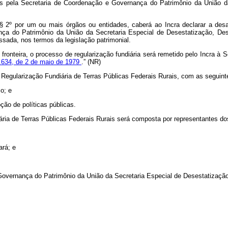
os pela Secretaria de Coordenação e Governança do Patrimônio da União d
 2º por um ou mais órgãos ou entidades, caberá ao Incra declarar a desaf
nça do Patrimônio da União da Secretaria Especial de Desestatização, De
ssada, nos termos da legislação patrimonial.
 fronteira, o processo de regularização fundiária será remetido pelo Incra à
6.634, de 2 de maio de 1979
.” (NR)
Regularização Fundiária de Terras Públicas Federais Rurais, com as seguinte
co; e
ção de políticas públicas.
ia de Terras Públicas Federais Rurais será composta por representantes do
ará; e
 Governança do Patrimônio da União da Secretaria Especial de Desestatizaç