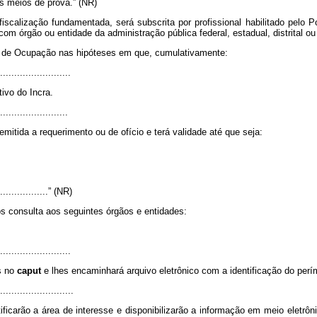
s meios de prova
.” (NR)
fiscalização fundamentada, será subscrita por profissional habilitado pelo 
m órgão ou entidade da administração pública federal, estadual, distrital ou
o de Ocupação nas hipóteses em que, cumulativamente:
.........................
ivo do Incra.
........................
tida a requerimento ou de ofício e terá validade até que seja:
...................” (NR)
ós consulta aos seguintes órgãos e entidades:
.........................
s no
caput
e lhes encaminhará arquivo eletrônico com a identificação do perí
..........................
tificarão a área de interesse e disponibilizarão a informação em meio eletrôn