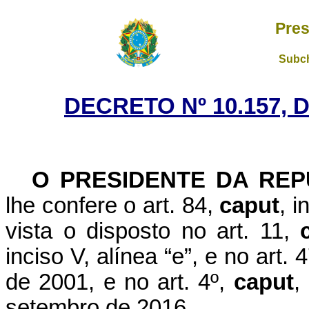
Pres
Subch
DECRETO Nº 10.157, 
O PRESIDENTE DA REP
lhe confere o art. 84,
caput
, i
vista o disposto no art. 11,
inciso V, alínea “e”, e no art.
de 2001, e no art. 4º,
caput
,
setembro de 2016,