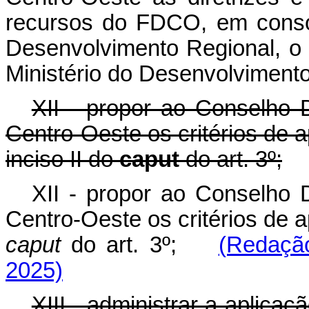
recursos do FDCO, em conso
Desenvolvimento Regional, o
Ministério do Desenvolvimento
XII - propor ao Conselho 
Centro-Oeste os critérios de a
inciso II do
caput
do art. 3º;
XII - propor ao Conselho 
Centro-Oeste os critérios de a
caput
do art. 3º;
(Redação
2025)
XIII - administrar a aplicaç