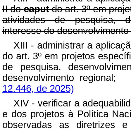
II do
caput
do art. 3º em proj
atividades de pesquisa, d
interesse do desenvolvimento 
XIII - administrar a aplica
do art. 3º em projetos especí
de pesquisa, desenvolvimen
desenvolvimento regional;
12.446, de 2025)
XIV - verificar a adequabil
e dos projetos à Política Na
observadas as diretrizes e