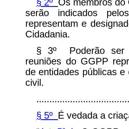
§ 2º
Os membros do 
serão indicados pelo
representam e designad
Cidadania.
§ 3º Poderão ser c
reuniões do GGPP repr
de entidades públicas e
civil.
...................................
§ 5º
É vedada a criaç