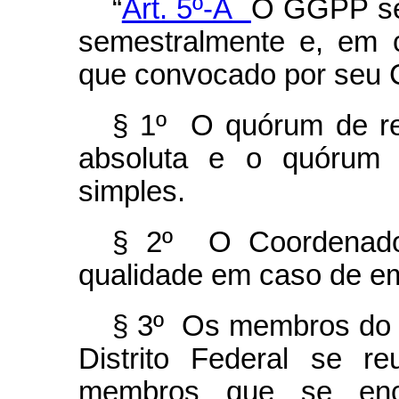
“
Art. 5º-A
O GGPP se 
semestralmente e, em c
que convocado por seu 
§ 1º O quórum de r
absoluta e o quórum 
simples.
§ 2º O Coordenado
qualidade em caso de e
§ 3º Os membros do
Distrito Federal se r
membros que se enc