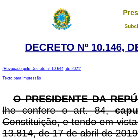
Pres
Subch
DECRETO Nº 10.146, 
(Revogado pelo Decreto nº 10.644, de 2021)
Texto para impressão
O PRESIDENTE DA REPÚ
lhe confere o art. 84,
capu
Constituição, e tendo em vista 
13.814, de 17 de abril de 2019