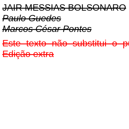
JAIR MESSIAS BOLSONARO
Paulo Guedes
Marcos César Pontes
Este texto não substitui o
Edição extra