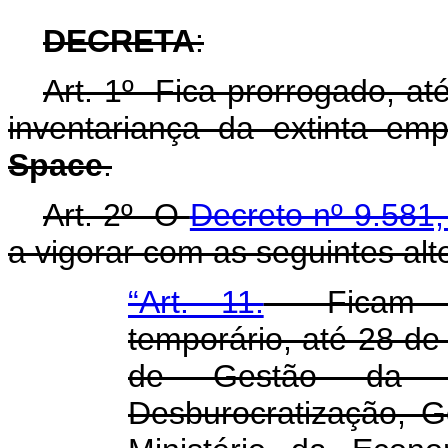
DECRETA
:
Art. 1º Fica prorrogado, at
inventariança da extinta em
Space
.
Art. 2º O
Decreto nº 9.581
a vigorar com as seguintes alt
“Art. 11.
Ficam rem
temporário, até 28 de 
de Gestão da Se
Desburocratização, G