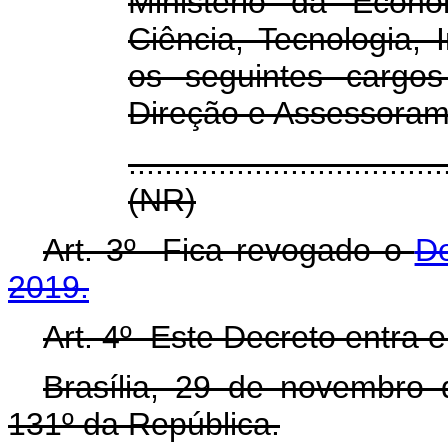
Ministério da Econo
Ciência, Tecnologia,
os seguintes cargo
Direção e Assessoram
...................................
(NR)
Art. 3º Fica revogado o
De
2019.
Art. 4º Este Decreto entra 
Brasília, 29 de novembro
131º da República.