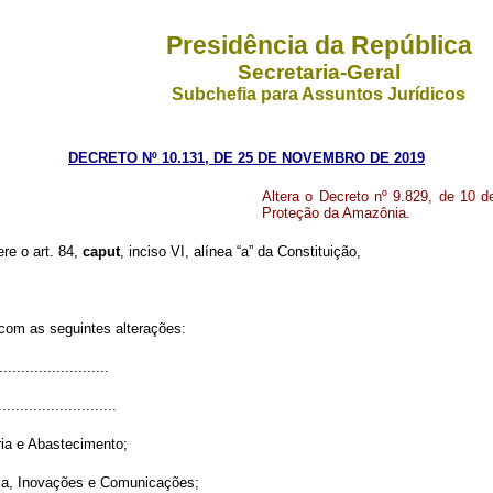
Presidência da República
Secretaria-Geral
Subchefia para Assuntos Jurídicos
DECRETO Nº 10.131, DE 25 DE NOVEMBRO DE 2019
Altera o Decreto nº 9.829, de 10 
Proteção da Amazônia.
ere o art. 84,
caput
, inciso VI, alínea “a” da Constituição,
 com as seguintes alterações:
........................
...........................
ria e Abastecimento;
ogia, Inovações e Comunicações;