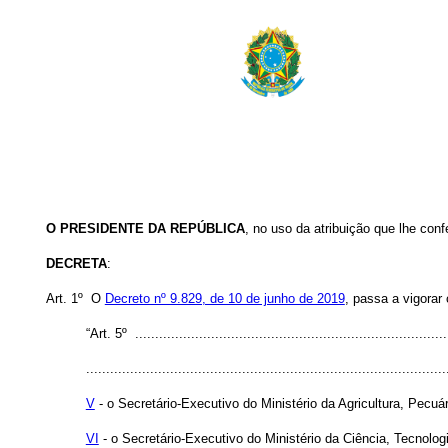
O PRESIDENTE DA REPÚBLICA
, no uso da atribuição que lhe conf
DECRETA
:
Art. 1º O
Decreto nº 9.829, de 10 de junho de 2019
, passa a vigorar
“Art. 5º ...............................................................................
..........................................................................................
V
- o Secretário-Executivo do Ministério da Agricultura, Pecuá
VI
- o Secretário-Executivo do Ministério da Ciência, Tecnol