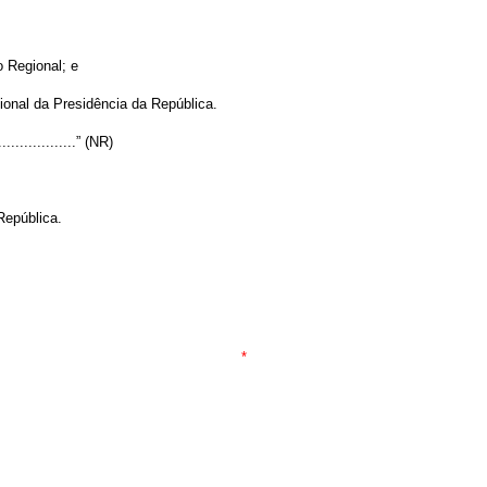
 Regional; e
ional da Presidência da República.
....................” (NR)
República.
*