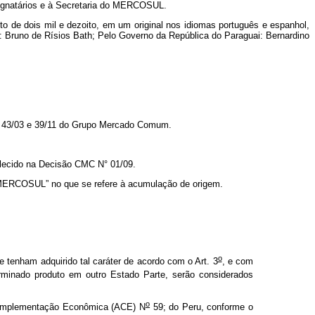
 signatários e à Secretaria do MERCOSUL.
 de dois mil e dezoito, em um original nos idiomas português e espanhol,
: Bruno de Rísios Bath; Pelo Governo da República do Paraguai: Bernardino
 43/03 e 39/11 do Grupo Mercado Comum.
lecido na Decisão CMC N° 01/09.
ERCOSUL” no que se refere à acumulação de origem.
o
tenham adquirido tal caráter de acordo com o Art. 3
,
e com
rminado produto em outro Estado Parte, serão considerados
o
 Complementação Econômica (ACE) N
59; do Peru, conforme o