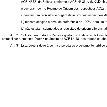
o
o
ACE N
58; da Bolívia, conforme o ACE N
36
; e da Colômbi
i) cumpram com o Regime de Origem dos respectivos ACEs;
ii) tenham um requisito de origem definitivo nos respectivos 
iii) tenham atingido o nível de preferência de 100%, sem li
iv) não estejam submetidos a requisitos de origem diferenci
Art. 2º Solicitar aos Estados Partes signatários do Acordo de Com
protocolizar a presente Diretriz no âmbito do ACE Nº 18, nos termos esta
Art. 3º Esta Diretriz deverá ser incorporada ao ordenamento jurídico