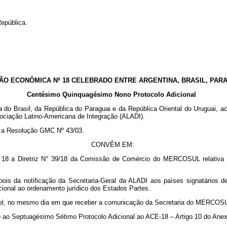
epública.
 ECONÔMICA Nº 18 CELEBRADO ENTRE ARGENTINA, BRASIL, PARAGU
Centésimo Quinquagésimo Nono Protocolo Adicional
va do Brasil, da República do Paraguai e da República Oriental do Uruguai,
ociação Latino-Americana de Integração (ALADI).
e a Resolução GMC Nº 43/03.
CONVÊM EM:
 18 a Diretriz N° 39/18 da Comissão de Comércio do MERCOSUL relativ
 depois da notificação da Secretaria-Geral da ALADI aos países signatár
onal ao ordenamento jurídico dos Estados Partes.
ssível, no mesmo dia em que receber a comunicação da Secretaria do MERCOS
o ao Septuagésimo Sétimo Protocolo Adicional ao ACE-18 – Artigo 10 do An