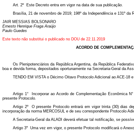
Art. 2º Este Decreto entra em vigor na data de sua publicação.
Brasília, 21 de novembro de 2019; 198º da Independência e 131º da R
JAIR MESSIAS BOLSONARO
Ernesto Henrique Fraga Araújo
Paulo Guedes
Este texto não substitui o publicado no DOU de 22.11.2019
ACORDO DE COMPLEMENTAÇÃO
Os Plenipotenciários da República Argentina, da República Federati
boa e devida forma, depositados oportunamente na Secretaria-Geral da Ass
TENDO EM VISTA o Décimo Oitavo Protocolo Adicional ao ACE-18 
Artigo 1° Incorporar ao Acordo de Complementação Econômica N°
presente Protocolo.
Artigo 2º O presente Protocolo entrará em vigor trinta (30) dias
incorporação da norma MERCOSUL e de seu correspondente Protocolo Adici
A Secretaria-Geral da ALADI deverá efetuar tal notificação, se po
Artigo 3
°
Uma vez em vigor, o presente Protocolo modificará o Anex