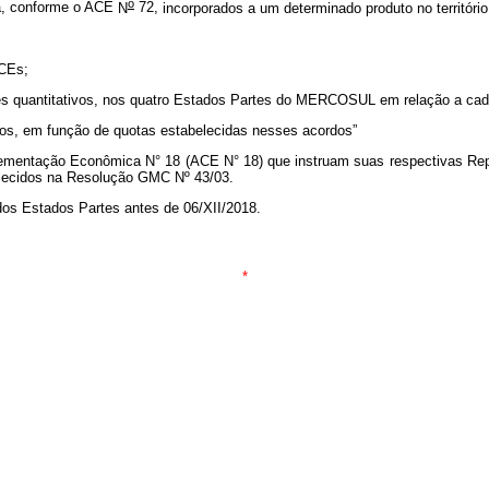
o
a, conforme o ACE
N
72,
incorporados a um determinado produto no territ
ACEs;
mites quantitativos, nos quatro Estados Partes do MERCOSUL em relação a ca
ados, em função de quotas estabelecidas nesses acordos
”
plementação Econômica N° 18 (ACE N° 18) que instruam suas respectivas Rep
belecidos na Resolução GMC Nº 43/03.
 dos Estados Partes antes de 06/XII/2018.
*