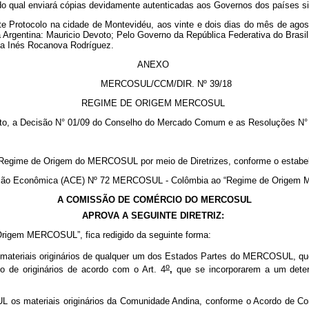
, do qual enviará cópias devidamente autenticadas aos Governos dos países
Protocolo na cidade de Montevidéu, aos vinte e dois dias do mês de agosto
 Argentina: Mauricio Devoto; Pelo Governo da República Federativa do Brasil
Ana Inés Rocanova Rodríguez.
ANEXO
MERCOSUL/CCM/DIR. Nº 39/18
REGIME DE ORIGEM MERCOSUL
to, a Decisão N° 01/09 do Conselho do Mercado Comum e as Resoluções N°
egime de Origem do MERCOSUL por meio de Diretrizes, conforme o estabe
ação Econômica (ACE)
Nº
72 MERCOSUL - Colômbia ao “Regime de Origem M
A COMISSÃO DE COMÉRCIO DO MERCOSUL
APROVA A SEGUINTE DIRETRIZ:
Origem MERCOSUL”, fica redigido da seguinte forma:
 materiais originários de qualquer um dos Estados Partes do MERCOSUL, que 
o
 de originários de acordo com o Art. 4
,
que se incorporarem a um dete
UL os materiais originários da Comunidade Andina, conforme o Acordo de