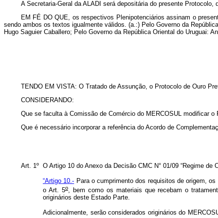
A Secretaria-Geral da ALADI será depositária do presente Protocolo
EM FÉ DO QUE, os respectivos Plenipotenciários assinam o presente 
sendo ambos os textos igualmente válidos. (a.:)
Pelo Governo da República
Hugo Saguier Caballero; Pelo Governo da República Oriental do Uruguai: 
TENDO EM VISTA: O Tratado de Assunção, o Protocolo de Ouro Pre
CONSIDERANDO:
Que se faculta à Comissão de Comércio do MERCOSUL modificar o R
Que é necessário incorporar a referência do Acordo de Complement
Art. 1º O Artigo 10 do Anexo da Decisão CMC N° 01/09 “Regime de 
“Artigo 10.-
Para o cumprimento dos requisitos de origem, os
o
o Art. 5
, bem como os materiais que recebam o tratamento
originários deste Estado Parte.
Adicionalmente, serão considerados originários do MERCOS