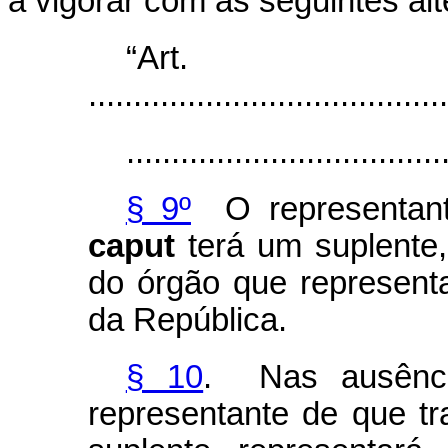
a vigorar com as seguintes al
“Ar
........................................
...................................
§ 9º
O representante
caput
terá um suplente, 
do órgão que represent
da República.
§ 10
. Nas ausênci
representante de que tr