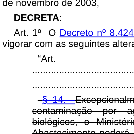
de novembro de 2003,
DECRETA
:
Art. 1º O
Decreto nº 8.42
vigorar com as seguintes alter
“Art
.....................................
.....................................
§ 14.
Excepcionalm
contaminação por ag
biológicos, o Ministér
Abastecimento poderá 