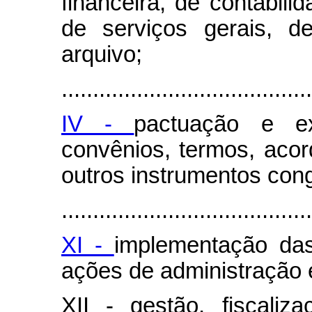
financeira, de contabili
de serviços gerais, 
arquivo;
........................................
IV -
pactuação e ex
convênios, termos, aco
outros instrumentos con
........................................
XI -
implementação das
ações de administração e
XII - gestão, fiscali