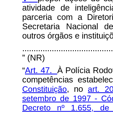
atividade de inteligên
parceria com a Direto
Secretaria Nacional 
outros órgãos e instituiç
........................................
” (NR)
“
Art. 47.
À Polícia Rodo
competências estabele
Constituição
, no
art. 2
setembro de 1997 - Códi
Decreto nº 1.655, d