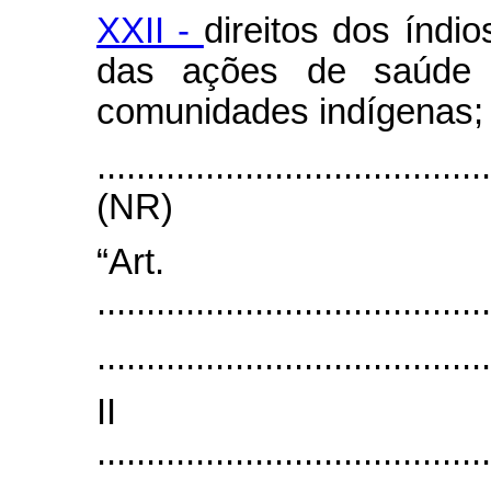
XXII -
direitos dos índi
das ações de saúde 
comunidades indígenas;
.......................................
(NR)
“Ar
........................................
........................................
I
........................................