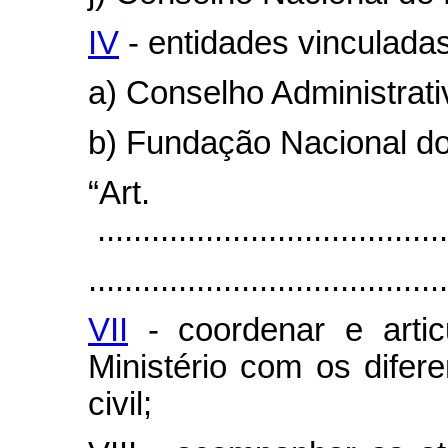
IV
- entidades vinculadas
a) Conselho Administrat
b) Fundação Nacional do 
“Ar
.......................................
........................................
VII
- coordenar e articu
Ministério com os dife
civil;