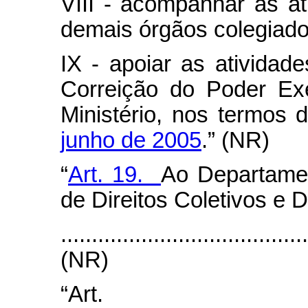
VIII - acompanhar as a
demais órgãos colegiados
IX - apoiar as atividad
Correição do Poder Exe
Ministério, nos termos
junho de 2005
.” (NR)
“
Art. 19.
Ao Departamen
de Direitos Coletivos e 
.......................................
(NR)
“Art