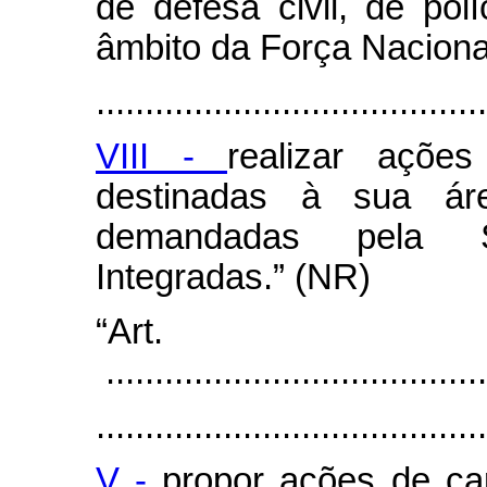
de defesa civil, de polí
âmbito da Força Naciona
........................................
VIII -
realizar ações
destinadas à sua á
demandadas pela S
Integradas.” (NR)
“Art
.......................................
........................................
V -
propor ações de ca