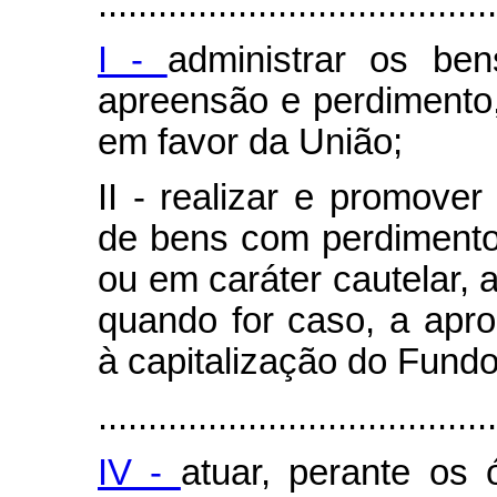
........................................
I -
administrar os ben
apreensão e perdimento,
em favor da União;
II - realizar e promover
de bens com perdimento
ou em caráter cautelar, a
quando for caso, a apro
à capitalização do Fundo
........................................
IV -
atuar, perante os 