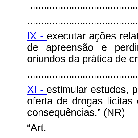
.......................................
........................................
IX -
executar ações rela
de apreensão e perdi
oriundos da prática de c
........................................
XI -
estimular estudos, 
oferta de drogas lícitas
consequências.” (NR)
“Art