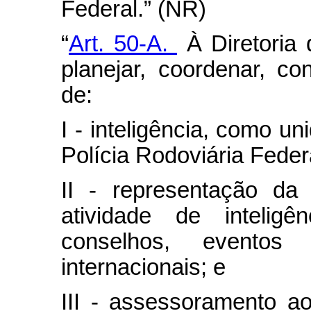
Federal.” (NR)
“
Art. 50-A.
À Diretoria d
planejar, coordenar, con
de:
I - inteligência, como un
Polícia Rodoviária Feder
II - representação da 
atividade de inteligê
conselhos, evento
internacionais; e
III - assessoramento a