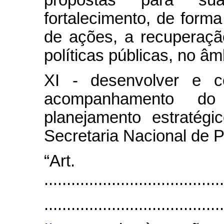
propostas para su
fortalecimento, de forma
de ações, a recuperaçã
políticas públicas, no â
XI - desenvolver e c
acompanhamento do
planejamento estratégi
Secretaria Nacional de P
“Art
........................................
........................................