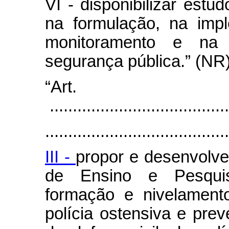
VI - disponibilizar estu
na formulação, na imp
monitoramento e na 
segurança pública.” (NR
“Art
.......................................
........................................
III -
propor e desenvolve
de Ensino e Pesquis
formação e nivelament
polícia ostensiva e prev