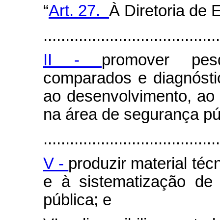
“
Art. 27.
À Diretoria de
........................................
II -
promover pesq
comparados e diagnósti
ao desenvolvimento, ao
na área de segurança pú
........................................
V -
produzir material té
e à sistematização de
pública; e