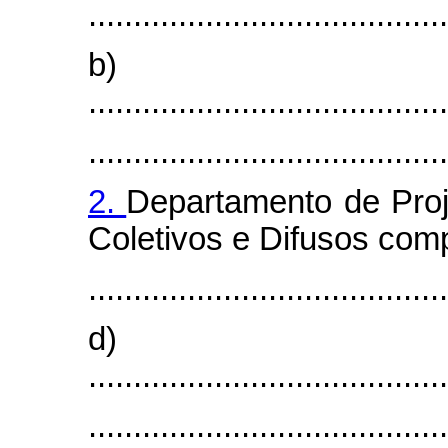
........................................
b)
........................................
........................................
2.
Departamento de Proje
Coletivos e Difusos com
........................................
d)
........................................
........................................