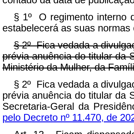
contado da data de publicação
§ 1º O regimento interno 
estabelecerá as suas normas 
§ 2º Fica vedada a divulg
prévia anuência do titular da
Ministério da Mulher, da Famí
§ 2º Fica vedada a divulg
prévia anuência do titular da
Secretaria-Geral da Presidên
pelo Decreto nº 11.470, de 20