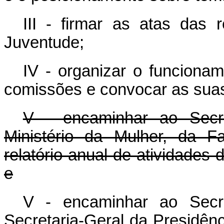
III - firmar as atas das
Juventude;
IV - organizar o funciona
comissões e convocar as suas
V - encaminhar ao Secre
Ministério da Mulher, da F
relatório anual de atividades
e
V - encaminhar ao Secre
Secretaria-Geral da Presidênc