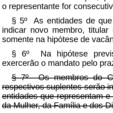
o representante for consecuti
§ 5º As entidades de que 
indicar novo membro, titula
somente na hipótese de vacânci
§ 6º Na hipótese previ
exercerão o mandato pelo pr
§ 7º Os membros do Con
respectivos suplentes serão in
entidades que representam e 
da Mulher, da Família e dos D