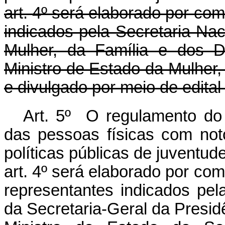
art. 4º será elaborado por co
indicados pela Secretaria Nac
Mulher, da Família e dos D
Ministro de Estado da Mulher,
e divulgado por meio de edital 
Art. 5º O regulamento do 
das pessoas físicas com not
políticas públicas de juventud
art. 4º será elaborado por co
representantes indicados pel
da Secretaria-Geral da Presid