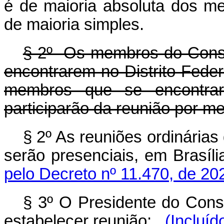
é de maioria absoluta dos 
de maioria simples.
§ 2º Os membros do Conse
encontrarem no Distrito Feder
membros que se encontrar
participarão da reunião por me
§ 2º As reuniões ordinária
serão presenciais, em Brasília
pelo Decreto nº 11.470, de 20
§ 3º O Presidente do Cons
estabelecer reunião:
(Incluíd