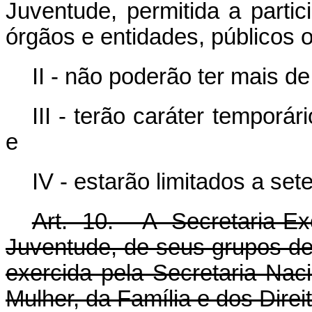
Juventude, permitida a parti
órgãos e entidades, públicos 
II - não poderão ter mais d
III - terão caráter temporá
e
IV - estarão limitados a se
Art. 10. A Secretaria-E
Juventude, de seus grupos de
exercida pela Secretaria Nac
Mulher, da Família e dos Dire