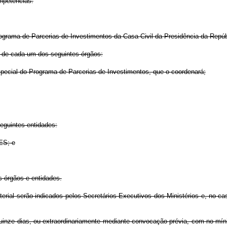
ompetências:
Programa de Parcerias de Investimentos da Casa Civil da Presidência da Repúb
s de cada um dos seguintes órgãos:
Especial do Programa de Parcerias de Investimentos, que o coordenará;
seguintes entidades:
ES; e
os órgãos e entidades.
erial serão indicados pelos Secretários-Executivos dos Ministérios e, no ca
 quinze dias, ou extraordinariamente mediante convocação prévia, com no m