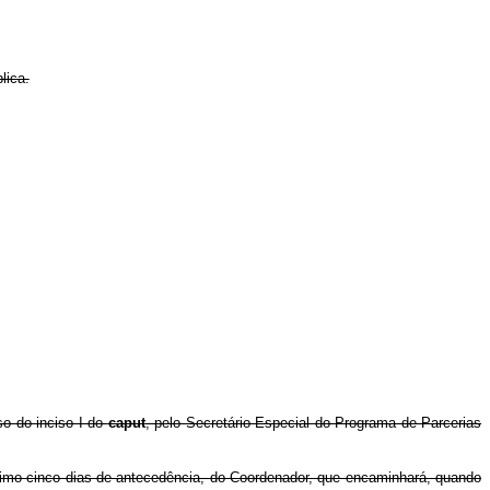
lica.
so do inciso I do
caput
, pelo Secretário Especial do Programa de Parcerias
ínimo cinco dias de antecedência, do Coordenador, que encaminhará, quando