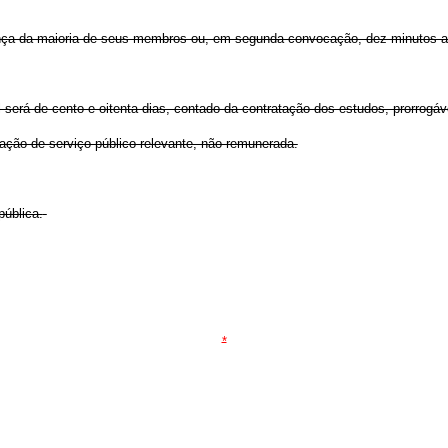
esença da maioria de seus membros ou, em segunda convocação, dez minutos 
 será de cento e oitenta dias, contado da contratação dos estudos, prorrogáve
tação de serviço público relevante, não remunerada.
pública.
*