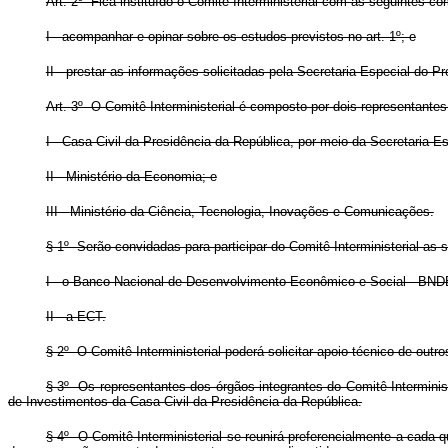
Art. 2º Fica instituído o Comitê Interministerial com as seguintes c
I - acompanhar e opinar sobre os estudos previstos no art. 1º; e
II - prestar as informações solicitadas pela Secretaria Especial do 
Art. 3º O Comitê Interministerial é composto por dois representante
I - Casa Civil da Presidência da República, por meio da Secretaria 
II - Ministério da Economia; e
III -
Ministério da Ciência, Tecnologia, Inovações e Comunicações.
§ 1º Serão convidadas para participar do Comitê Interministerial as 
I - o Banco Nacional de Desenvolvimento Econômico e Social - BND
II - a ECT.
§ 2º O Comitê Interministerial poderá solicitar apoio técnico de outr
§ 3º Os representantes dos órgãos integrantes do Comitê Interminist
de Investimentos da Casa Civil da Presidência da República.
§ 4º O Comitê Interministerial se reunirá preferencialmente a cada