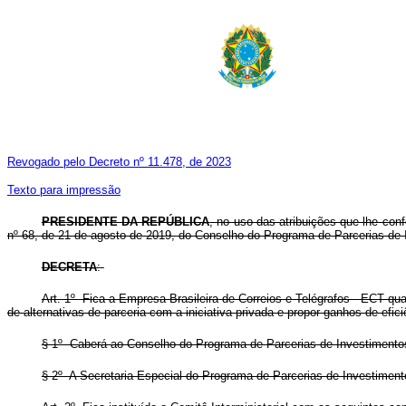
Revogado pelo Decreto nº 11.478, de 2023
Texto para impressão
PRESIDENTE DA REPÚBLICA
, no uso das atribuições que lhe conf
nº 68, de 21 de agosto de 2019, do Conselho do Programa de Parcerias de 
DECRETA
:
Art. 1º Fica a Empresa Brasileira de Correios e Telégrafos - ECT qua
de alternativas de parceria com a iniciativa privada e propor ganhos de efi
§ 1º Caberá ao Conselho do Programa de Parcerias de Investimentos
§ 2º A Secretaria Especial do Programa de Parcerias de Investimen