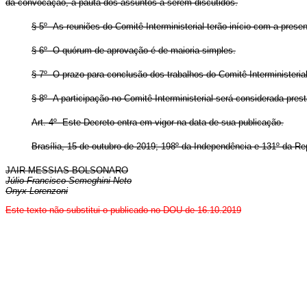
da convocação, a pauta dos assuntos a serem discutidos.
§ 5º As reuniões do Comitê Interministerial terão início com a pr
§ 6º O quórum de aprovação é de maioria simples.
§ 7º O prazo para conclusão dos trabalhos do Comitê Interministerial
§ 8º A participação no Comitê Interministerial será considerada pres
Art. 4º Este Decreto entra em vigor na data de sua publicação.
Brasília, 15 de outubro de 2019; 198º da Independência e 131º da Re
JAIR MESSIAS BOLSONARO
Júlio Francisco Semeghini Neto
Onyx Lorenzoni
Este texto não substitui o publicado no DOU de 16.10.2019