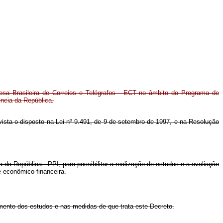
esa Brasileira de Correios e Telégrafos - ECT no âmbito do Programa de
ncia da República.
m vista o disposto na Lei nº 9.491, de 9 de setembro de 1997, e na Resolução
da República - PPI, para possibilitar a realização de estudos e a avaliação
e econômico-financeira.
mento dos estudos e nas medidas de que trata este Decreto.