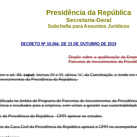
Presidência da República
Secretaria-Geral
Subchefia para Assuntos Jurídicos
DECRETO Nº 10.066, DE 15 DE OUTUBRO DE 2019
Dispõe sobre a qualificação da Empr
Parcerias de Investimentos da Presidê
ere o art. 84,
caput
, incisos IV e VI, alínea “a”, da Constituição, e tendo e
Investimentos da Presidência da República,
lificada no âmbito do Programa de Parcerias de Investimentos da Presidência 
ciência e resultados para a empresa, com vistas a garantir sua sustentabilidad
 da Presidência da República - CPPI aprovar os estudos.
tos da Casa Civil da Presidência da República apoiará o CPPI no acompanha