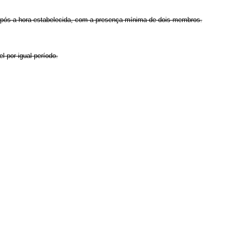
após a hora estabelecida, com a presença mínima de dois membros.
l por igual período.