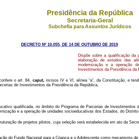
Presidência da República
Secretaria-Geral
Subchefia para Assuntos Jurídicos
DECRETO Nº 10.055, DE 14 DE OUTUBRO DE 2019
Dispõe sobre a qualificação da 
elaboração de estudos das alt
modernização e a operação de
Investimentos da Presidência da 
confere o art. 84,
caput,
incisos IV e VI, alínea “a”, da Constituição, e te
rcerias de Investimentos da Presidência da República,
ucativo qualificada, no âmbito do Programa de Parcerias de Investimentos 
dernização e a operação de unidades socioeducativas dos Estados, do Distrito
estruturação de projetos pilotos, cuja seleção será estabelecida em ato da Se
ização do Fundo Nacional para a Criança e o Adolescente como mecanismo de 