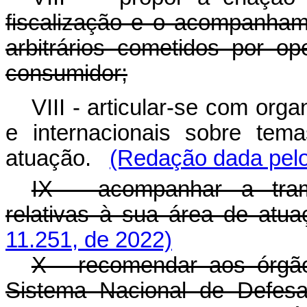
fiscalização e o acompanhame
arbitrários cometidos por o
consumidor;
VIII - articular-se com orga
e internacionais sobre tem
atuação.
(Redação dada pelo
IX - acompanhar a tram
relativas à sua área de atua
11.251, de 2022)
X - recomendar aos órgã
Sistema Nacional de Defes