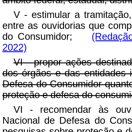
âmbito federal, estadual, distri
V - estimular a tramitação
entre as ouvidorias que com
do Consumidor;
(Redação
2022)
VI - propor ações destinad
dos órgãos e das entidades 
Defesa do Consumidor quanto 
proteção e defesa do consumi
VI - recomendar às ouv
Nacional de Defesa do Cons
pesquisas sobre proteção e d