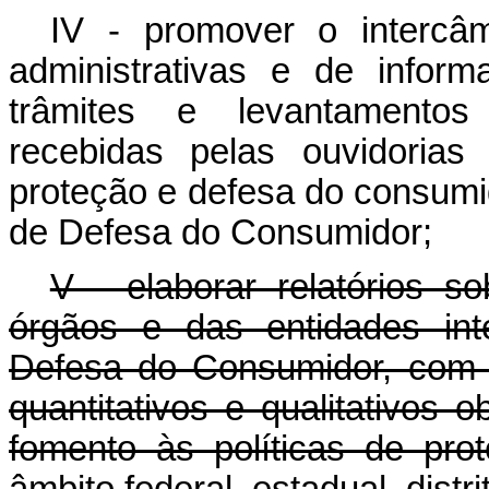
IV - promover o intercâm
administrativas e de infor
trâmites e levantamentos 
recebidas pelas ouvidoria
proteção e defesa do consumi
de Defesa do Consumidor;
V - elaborar relatórios s
órgãos e das entidades int
Defesa do Consumidor, com o
quantitativos e qualitativos 
fomento às políticas de pr