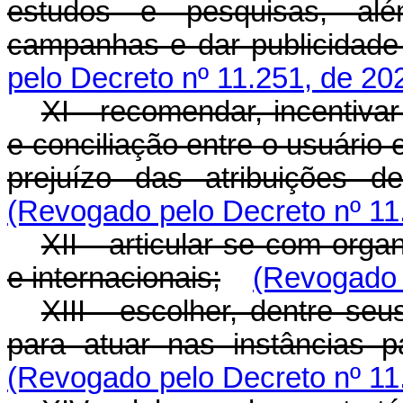
estudos e pesquisas, alé
campanhas e dar publicidade
pelo Decreto nº 11.251, de 20
XI - recomendar, incentiv
e conciliação entre o usuário 
prejuízo das atribuições d
(Revogado pelo Decreto nº 11
XII - articular-se com orga
e internacionais;
(Revogado 
XIII - escolher, dentre se
para atuar nas instâncias 
(Revogado pelo Decreto nº 11