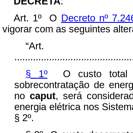
DECRETA
:
Art. 1º O
Decreto nº 7.24
vigorar com as seguintes alte
“Ar
............................................
§ 1º
O custo total d
sobrecontratação de energi
no
caput
, será considera
energia elétrica nos Sistema
§ 2º.