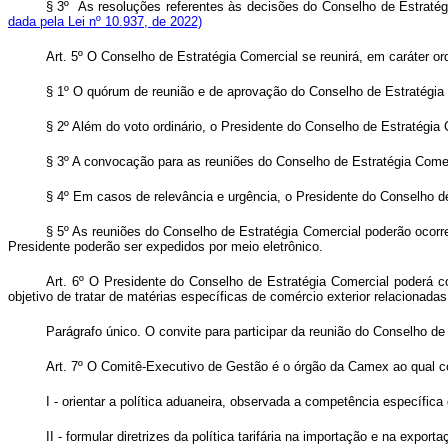
§ 3º As resoluções referentes às decisões do Conselho de Estrat
dada pela Lei nº 10.937, de 2022)
Art. 5º O Conselho de Estratégia Comercial se reunirá, em caráter o
§ 1º O quórum de reunião e de aprovação do Conselho de Estratégia
§ 2º Além do voto ordinário, o Presidente do Conselho de Estratégia
§ 3º A convocação para as reuniões do Conselho de Estratégia Comer
§ 4º Em casos de relevância e urgência, o Presidente do Conselho de
§ 5º As reuniões do Conselho de Estratégia Comercial poderão ocorr
Presidente poderão ser expedidos por meio eletrônico.
Art. 6º O Presidente do Conselho de Estratégia Comercial poderá con
objetivo de tratar de matérias específicas de comércio exterior relacionad
Parágrafo único. O convite para participar da reunião do Conselho de
Art. 7º O Comitê-Executivo de Gestão é o órgão da Camex ao qual co
I - orientar a política aduaneira, observada a competência específica
II - formular diretrizes da política tarifária na importação e na exporta