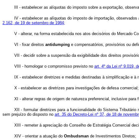
III - estabelecer as alíquotas do imposto sobre a exportação, obser
IV - estabelecer as alíquotas do imposto de importação, observados
2.162, de 19 de setembro de 1984;
V - alterar, na forma estabelecida nos atos decisórios do Mercado
VI - fixar direitos
antidumping
e compensatórios, provisórios ou defi
VII - decidir sobre a suspensão da exigibilidade dos direitos provisóri
VIII - homologar o compromisso previsto no
art. 4º da Lei nº 9.019,
IX - estabelecer diretrizes e medidas destinadas à simplificação e à
X - estabelecer as diretrizes para investigações de defesa comercial;
XI - alterar regras de origem de natureza preferencial, inclusive pa
XII - formular diretrizes para a funcionalidade do Sistema Tributári
sem prejuízo do disposto no
art. 35 do Decreto-Lei nº 37, de 18 de novemb
XIII - remeter à apreciação do Conselho de Estratégia Comercial dec
XIV - orientar a atuação do
Ombudsman
de Investimentos Diretos;