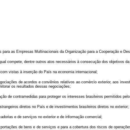
zes para as Empresas Multinacionais da Organização para a Cooperação e D
al compete, dentre outros atos necessários à consecução dos objetivos da p
or, com vistas à inserção do País na economia internacional;
gociações de acordos e convênios relativos ao comércio exterior, aos investi
onitorar os resultados dessas negociações;
ação de contramedidas para proteger os interesses brasileiros permitidos pelo 
strangeiros diretos no País e de investimentos brasileiros diretos no exterior;
cadorias e de serviços no exterior e de informação comercial;
 exportações de bens e de serviços e para a cobertura dos riscos de operaçõe