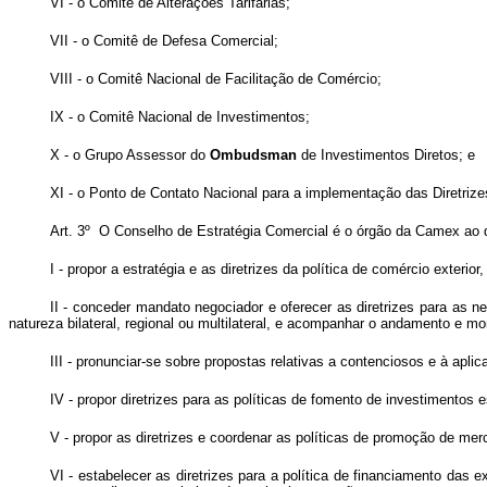
VI - o Comitê de Alterações Tarifárias;
VII - o Comitê de Defesa Comercial;
VIII - o Comitê Nacional de Facilitação de Comércio;
IX - o Comitê Nacional de Investimentos;
X - o Grupo Assessor do
Ombudsman
de Investimentos Diretos; e
XI - o Ponto de Contato Nacional para a implementação das Diretri
Art. 3º O Conselho de Estratégia Comercial é o órgão da Camex ao qu
I - propor a estratégia e as diretrizes da política de comércio exteri
II - conceder mandato negociador e oferecer as diretrizes para as ne
natureza bilateral, regional ou multilateral, e acompanhar o andamento e m
III - pronunciar-se sobre propostas relativas a contenciosos e à aplic
IV - propor diretrizes para as políticas de fomento de investimentos e
V - propor as diretrizes e coordenar as políticas de promoção de mer
VI - estabelecer as diretrizes para a política de financiamento das