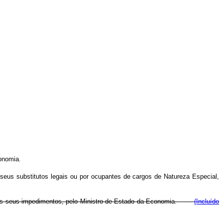
onomia.
seus substitutos legais ou por ocupantes de cargos de Natureza Especial,
 e nos seus impedimentos, pelo Ministro de Estado da Economia.
(Incluído