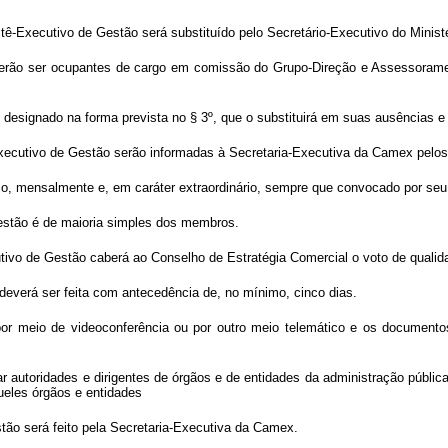
ê-Executivo de Gestão será substituído pelo Secretário-Executivo do Minist
rão ser ocupantes de cargo em comissão do Grupo-Direção e Assessorament
esignado na forma prevista no § 3º, que o substituirá em suas ausências e 
ecutivo de Gestão serão informadas à Secretaria-Executiva da Camex pelos 
rio, mensalmente e, em caráter extraordinário, sempre que convocado por seu
estão é de maioria simples dos membros.
ivo de Gestão caberá ao Conselho de Estratégia Comercial o voto de qualid
everá ser feita com antecedência de, no mínimo, cinco dias.
por meio de videoconferência ou por outro meio telemático e os documento
autoridades e dirigentes de órgãos e de entidades da administração pública f
ueles órgãos e entidades
stão será feito pela Secretaria-Executiva da Camex.