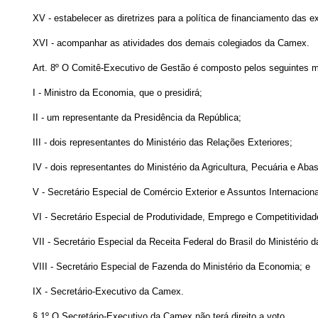
XV - estabelecer as diretrizes para a política de financiamento das 
XVI - acompanhar as atividades dos demais colegiados da Camex.
Art. 8º O Comitê-Executivo de Gestão é composto pelos seguintes 
I - Ministro da Economia, que o presidirá;
II - um representante da Presidência da República;
III - dois representantes do Ministério das Relações Exteriores;
IV - dois representantes do Ministério da Agricultura, Pecuária e Aba
V - Secretário Especial de Comércio Exterior e Assuntos Internacion
VI - Secretário Especial de Produtividade, Emprego e Competitividad
VII - Secretário Especial da Receita Federal do Brasil do Ministério 
VIII - Secretário Especial de Fazenda do Ministério da Economia; e
IX - Secretário-Executivo da Camex.
§ 1º O Secretário-Executivo da Camex não terá direito a voto.