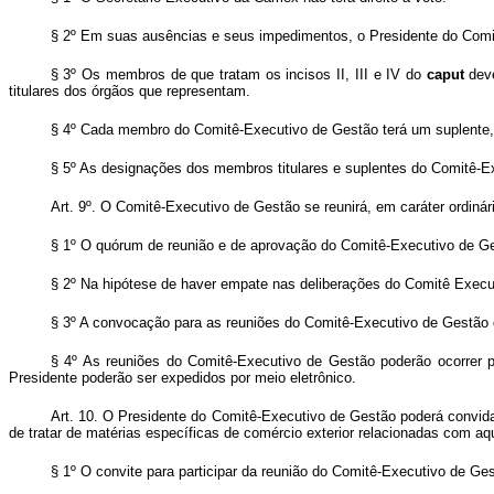
§ 2º Em suas ausências e seus impedimentos, o Presidente do Comit
§ 3º Os membros de que tratam os incisos II, III e IV do
caput
deve
titulares dos órgãos que representam.
§ 4º Cada membro do Comitê-Executivo de Gestão terá um suplente, d
§ 5º As designações dos membros titulares e suplentes do Comitê-Ex
Art. 9º. O Comitê-Executivo de Gestão se reunirá, em caráter ordiná
§ 1º O quórum de reunião e de aprovação do Comitê-Executivo de G
§ 2º Na hipótese de haver empate nas deliberações do Comitê Execut
§ 3º A convocação para as reuniões do Comitê-Executivo de Gestão d
§ 4º As reuniões do Comitê-Executivo de Gestão poderão ocorrer 
Presidente poderão ser expedidos por meio eletrônico.
Art. 10. O Presidente do Comitê-Executivo de Gestão poderá convidar 
de tratar de matérias específicas de comércio exterior relacionadas com aq
§ 1º O convite para participar da reunião do Comitê-Executivo de Ge