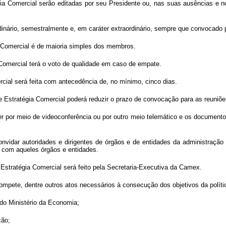
égia Comercial serão editadas por seu Presidente ou, nas suas ausências
rdinário, semestralmente e, em caráter extraordinário, sempre que convocado 
 Comercial é de maioria simples dos membros.
 Comercial terá o voto de qualidade em caso de empate.
cial será feita com antecedência de, no mínimo, cinco dias.
 Estratégia Comercial poderá reduzir o prazo de convocação para as reuniões
er por meio de videoconferência ou por outro meio telemático e os document
vidar autoridades e dirigentes de órgãos e de entidades da administração p
as com aqueles órgãos e entidades.
 Estratégia Comercial será feito pela Secretaria-Executiva da Camex.
mpete, dentre outros atos necessários à consecução dos objetivos da polític
 do Ministério da Economia;
ção;