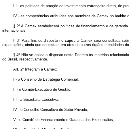
III - as políticas de atração de investimento estrangeiro direto, de 
IV - as competências atribuídas aos membros da Camex no âmbito da 
§ 2º A Camex estabelecerá políticas de financiamento e de garanti
internacionais.
§ 3º Para fins do disposto no
caput
, a Camex será consultada sobre
exportações, ainda que consistam em atos de outros órgãos e entidades da 
§ 4º Não se aplica o disposto neste Decreto às matérias relaciona
do Brasil, respectivamente.
Art. 2º Integram a Camex:
I - o Conselho de Estratégia Comercial;
II - o Comitê-Executivo de Gestão;
III - a Secretaria-Executiva;
IV - o Conselho Consultivo do Setor Privado;
V - o Comitê de Financiamento e Garantia das Exportações;