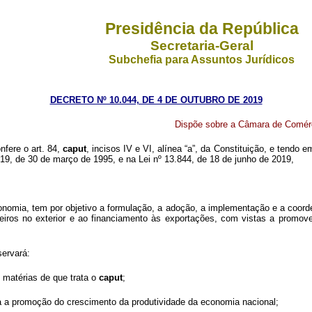
Presidência da República
Secretaria-Geral
Subchefia para Assuntos Jurídicos
DECRETO Nº 10.044, DE 4 DE OUTUBRO DE 2019
Dispõe sobre a Câmara de Comérc
nfere o art. 84,
caput
, incisos IV e VI, alínea “a”, da Constituição, e tendo 
.019, de 30 de março de 1995, e na Lei nº 13.844, de 18 de junho de 2019,
nomia, tem por objetivo a formulação, a adoção, a implementação e a coorden
ileiros no exterior e ao financiamento às exportações, com vistas a promov
servará:
 matérias de que trata o
caput
;
ra a promoção do crescimento da produtividade da economia nacional;