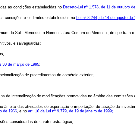
vadas as condições estabelecidas no
Decreto-Lei nº 1.578, de 11 de outubro d
 as condições e os limites estabelecidos na
Lei nº 3.244, de 14 de agosto de
 Comum do Sul - Mercosul, a Nomenclatura Comum do Mercosul, de que trata 
nitivos, e salvaguardas;
os;
 de 30 de março de 1995
;
 racionalização de procedimentos do comércio exterior;
ra fins de internalização de modificações promovidas no âmbito das comissões
o no âmbito das atividades de exportação e importação, de atração de investi
ro de 1966
, e no
art. 16 da Lei nº 9.779, de 19 de janeiro de 1999;
isões consideradas de caráter estratégico;