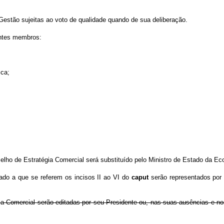
 Gestão sujeitas ao voto de qualidade quando de sua deliberação.
intes membros:
ica;
lho de Estratégia Comercial será substituído pelo Ministro de Estado da Ec
do a que se referem os incisos II ao VI do
caput
serão representados por 
égia Comercial serão editadas por seu Presidente ou, nas suas ausências