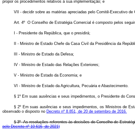
propor os procedimentos relativos à sua implementação; e
VII - decidir sobre as matérias apreciadas pelo Comitê-Executivo de
Art. 4º O Conselho de Estratégia Comercial é composto pelos segu
I - Presidente da República, que o presidirá;
II - Ministro de Estado Chefe da Casa Civil da Presidência da Repúbl
III - Ministro de Estado da Defesa;
IV - Ministro de Estado das Relações Exteriores;
V - Ministro de Estado da Economia; e
VI - Ministro de Estado da Agricultura, Pecuária e Abastecimento.
§ 1º Em suas ausências e seus impedimentos, o Presidente do Conse
§ 2º Em suas ausências e seus impedimentos, os Ministros de Esta
observado o disposto no
Decreto nº 8.851, de 20 de setembro de 2016.
§ 3º As
resoluções referentes às decisões do Conselho de Estrat
pelo Decreto nº 10.616, de 2021)