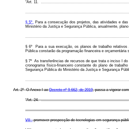
“Art. 11. .............................................................................
..........................................................................................
§ 5º
Para a consecução dos projetos, das atividades e das
Ministério da Justiça e Segurança Pública, anualmente, plano
..........................................................................................
§ 6º Para a sua execução, os planos de trabalho relativos 
Pública constarão da programação financeira e orçamentária 
§ 7º As transferências de recursos de que trata o inciso I d
cronograma físico-financeiro constante do plano de trabalh
Segurança Pública do Ministério da Justiça e Segurança Públ
.......................................................................................
Art. 2º O Anexo I ao
Decreto nº 9.662, de 2019
, passa a vigorar com
“Art. 24. .............................................................................
..........................................................................................
VII -
promover prospecção de tecnologias em segurança públi