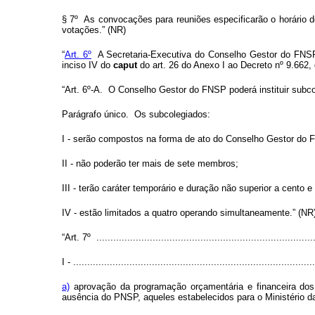
§ 7º As convocações para reuniões especificarão o horário de
votações.” (NR)
“
Art. 6º
A Secretaria-Executiva do Conselho Gestor do FNSP s
inciso IV do
caput
do art. 26 do Anexo I ao Decreto nº 9.662, 
“Art. 6º-A. O Conselho Gestor do FNSP poderá instituir sub
Parágrafo único. Os subcolegiados:
I - serão compostos na forma de ato do Conselho Gestor do 
II - não poderão ter mais de sete membros;
III - terão caráter temporário e duração não superior a cento e 
IV - estão limitados a quatro operando simultaneamente.” (NR
“Art. 7º ..............................................................................
I - ......................................................................................
a)
aprovação da programação orçamentária e financeira dos 
ausência do PNSP, aqueles estabelecidos para o Ministério da