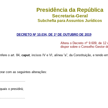
Presidência da República
Secretaria-Geral
Subchefia para Assuntos Jurídicos
DECRETO Nº 10.034, DE 1º DE OUTUBRO DE 2019
Altera o Decreto nº 9.609, de 12
dispor sobre o Conselho Gestor d
nfere o art. 84,
caput
, incisos IV e VI, alínea “a”, da Constituição, e tendo
orar com as seguintes alterações:
..........................
uais o presidirá;
..........................