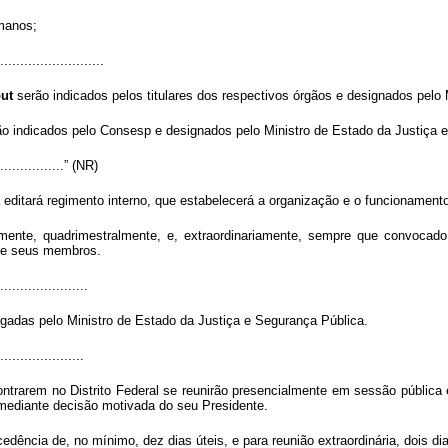
umanos;
..........................
put
serão indicados pelos titulares dos respectivos órgãos e designados pelo
o indicados pelo Consesp e designados pelo Ministro de Estado da Justiça 
..................” (NR)
editará regimento interno, que estabelecerá a organização e o funcionamen
nte, quadrimestralmente, e, extraordinariamente, sempre que convocado 
 de seus membros.
......................
adas pelo Ministro de Estado da Justiça e Segurança Pública.
.....................
arem no Distrito Federal se reunirão presencialmente em sessão pública
 mediante decisão motivada do seu Presidente.
dência de, no mínimo, dez dias úteis, e para reunião extraordinária, dois dia