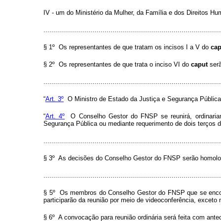
IV - um do Ministério da Mulher, da Família e dos Direitos H
..........................................................................................
§ 1º Os representantes de que tratam os incisos I a V do
ca
§ 2º Os representantes de que trata o inciso VI do
caput
serã
........................................................................................
“
Art. 3º
O Ministro de Estado da Justiça e Segurança Pública 
“
Art. 4º
O Conselho Gestor do FNSP se reunirá, ordinariame
Segurança Pública ou mediante requerimento de dois terços
..........................................................................................
§ 3º As decisões do Conselho Gestor do FNSP serão homolog
..........................................................................................
§ 5º Os membros do Conselho Gestor do FNSP que se encontr
participarão da reunião por meio de videoconferência, exceto
§ 6º A convocação para reunião ordinária será feita com antece