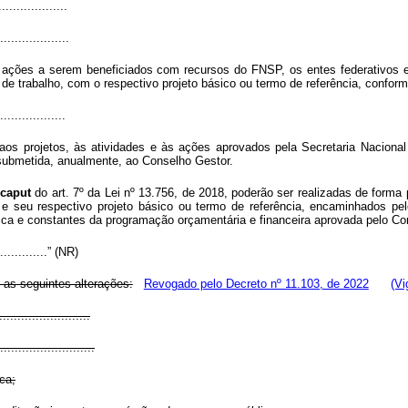
..................
...................
 ações a serem beneficiados com recursos do FNSP, os entes federativos 
 de trabalho, com o respectivo projeto básico ou termo de referência, confor
..................
aos projetos, às atividades e às ações aprovados pela Secretaria Naciona
submetida, anualmente, ao Conselho Gestor.
o
caput
do art. 7º da Lei nº 13.756, de 2018, poderão ser realizadas de form
o e seu respectivo projeto básico ou termo de referência, encaminhados pel
ica e constantes da programação orçamentária e financeira aprovada pelo Co
................” (NR)
 as seguintes alterações:
Revogado pelo Decreto nº 11.103, de 2022
(Vi
........................
..........................
ca;