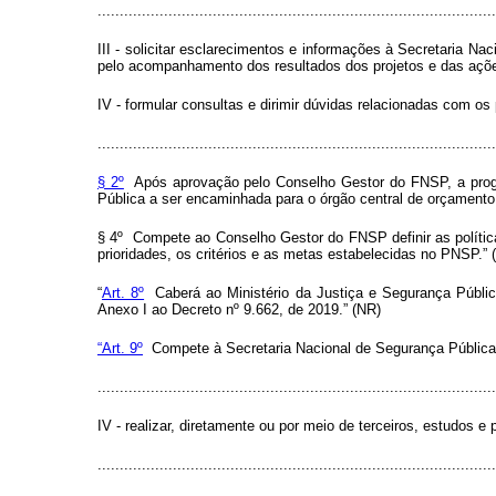
..........................................................................................
III - solicitar esclarecimentos e informações à Secretaria N
pelo acompanhamento dos resultados dos projetos e das açõ
IV - formular consultas e dirimir dúvidas relacionadas com o
..........................................................................................
§ 2º
Após aprovação pelo Conselho Gestor do FNSP, a progra
Pública a ser encaminhada para o órgão central de orçamento p
§ 4º Compete ao Conselho Gestor do FNSP definir as política
prioridades, os critérios e as metas estabelecidas no PNSP.” 
“
Art. 8º
Caberá ao Ministério da Justiça e Segurança Públic
Anexo I ao Decreto nº 9.662, de 2019.” (NR)
“Art. 9º
Compete à Secretaria Nacional de Segurança Pública 
..........................................................................................
IV - realizar, diretamente ou por meio de terceiros, estudos
.......................................................................................