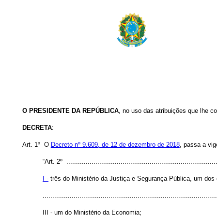
O PRESIDENTE DA REPÚBLICA
, no uso das atribuições que lhe co
DECRETA
:
Art. 1º O
Decreto nº 9.609, de 12 de dezembro de 2018
, passa a vig
“Art. 2º ..............................................................................
I -
três do Ministério da Justiça e Segurança Pública, um dos q
..........................................................................................
III - um do Ministério da Economia;