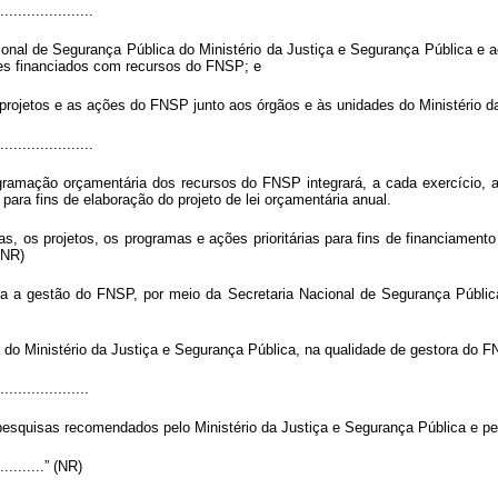
.....................
acional de Segurança Pública do Ministério da Justiça e Segurança Pública 
es financiados com recursos do FNSP; e
s projetos e as ações do FNSP junto aos órgãos e às unidades do Ministério d
.....................
mação orçamentária dos recursos do FNSP integrará, a cada exercício, a 
ara fins de elaboração do projeto de lei orçamentária anual.
s, os projetos, os programas e ações prioritárias para fins de financiament
(NR)
a a gestão do FNSP, por meio da Secretaria Nacional de Segurança Pública
do Ministério da Justiça e Segurança Pública, na qualidade de gestora do 
....................
 e pesquisas recomendados pelo Ministério da Justiça e Segurança Pública e p
.............” (NR)