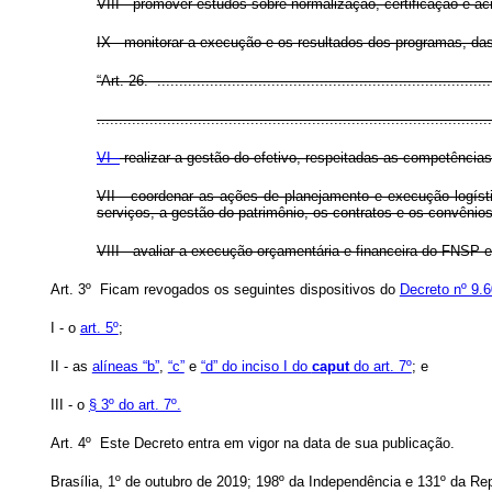
VIII - promover estudos sobre normalização, certificação e ac
IX - monitorar a execução e os resultados dos programas, das
“Art. 26. .............................................................................
..........................................................................................
VI -
realizar a gestão do efetivo, respeitadas as competência
VII - coordenar as ações de planejamento e execução logíst
serviços, a gestão do patrimônio, os contratos e os convênios
VIII - avaliar a execução orçamentária e financeira do FNSP
Art. 3º Ficam revogados os seguintes dispositivos do
Decreto nº 9.
I - o
art. 5º
;
II - as
alíneas “b”
,
“c”
e
“d” do inciso I do
caput
do art. 7º
; e
III - o
§ 3º do art. 7º.
Art. 4º Este Decreto entra em vigor na data de sua publicação.
Brasília, 1º de outubro de 2019; 198º da Independência e 131º da Rep