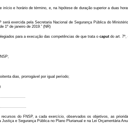
 início e horário de término, e, na hipótese de duração superior a duas hor
erá exercida pela Secretaria Nacional de Segurança Pública do Ministério
de 1º de janeiro de 2019.” (NR)
colegiados para a execução das competências de que trata o
caput
do art. 7º,
FNSP;
oitenta dias, prorrogável por igual período;
)
......................
.......................
recursos do FNSP, a cada exercício, observados os objetivos, as priorid
 Justiça e Segurança Pública no Plano Plurianual e na Lei Orçamentária Anu