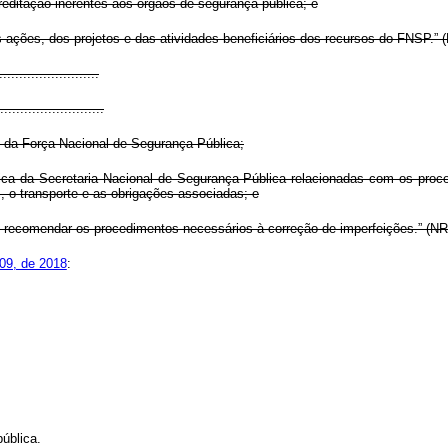
reditação inerentes aos órgãos de segurança pública; e
 ações, dos projetos e das atividades beneficiários dos recursos do FNSP.” 
........................
..........................
s da Força Nacional de Segurança Pública;
ica da Secretaria Nacional de Segurança Pública relacionadas com os proce
, o transporte e as obrigações associadas; e
 e recomendar os procedimentos necessários à correção de imperfeições.” (NR
609, de 2018
:
ública.