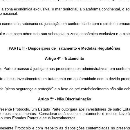
s, a zona econômica exclusiva, o mar territorial, a plataforma continental, o 
o nacional.
do exerce sua soberania ou jurisdição em conformidade com o direito internacio
rial e o espaço aéreo sob sua soberania, a zona econômica exclusiva e a plat
PARTE II - Disposições de Tratamento e Medidas Regulatórias
Artigo 4º - Tratamento
 Parte o acesso à justiça e aos procedimentos administrativos, em conformi
rte e seus investimentos um tratamento em conformidade com o devido proce
, de “plena segurança e proteção” e a fase de pré-estabelecimento não são cob
Artigo 5º - Não Discriminação
 presente Protocolo, um Estado Parte outorgará aos investidores de outro Es
s e seus investimentos. Considerar-se-á que um tratamento é menos favorá
 outros Estados Partes e seus investimentos.
 presente Protocolo e com respeito às disposições contempladas no present