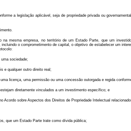
onforme a legislação aplicável, seja de propriedade privada ou governamenta
timento.
o na mesma empresa, no território de um Estado Parte, que um investido
to, incluindo o comprometimento de capital, o objetivo de estabelecer um inte
otocolo:
em uma sociedade;
s e qualquer outro direito real;
de uma licença, uma permissão ou uma concessão outorgada e regida conforme 
estejam diretamente vinculados a um investimento específico; e
dos no Acordo sobre Aspectos dos Direitos de Propriedade Intelectual relacio
mos, que um Estado Parte trate como dívida pública;