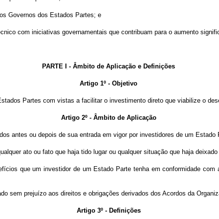
e os Governos dos Estados Partes; e
nico com iniciativas governamentais que contribuam para o aumento signifi
PARTE I - Âmbito de Aplicação e Definições
Artigo 1º - Objetivo
stados Partes com vistas a facilitar o investimento direto que viabilize o d
Artigo 2º - Âmbito de Aplicação
ados antes ou depois de sua entrada em vigor por investidores de um Estado Pa
alquer ato ou fato que haja tido lugar ou qualquer situação que haja deixado 
efícios que um investidor de um Estado Parte tenha em conformidade com a le
ado sem prejuízo aos direitos e obrigações derivados dos Acordos da Organi
Artigo 3º - Definições