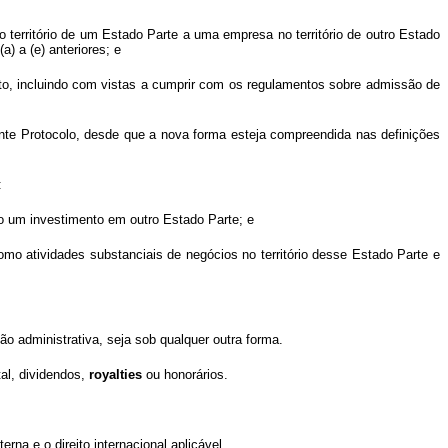
 território de um Estado Parte a uma empresa no território de outro Estado
) a (e) anteriores; e
nto, incluindo com vistas a cumprir com os regulamentos sobre admissão de
nte Protocolo, desde que a nova forma esteja compreendida nas definições
:
do um investimento em outro Estado Parte; e
omo atividades substanciais de negócios no território desse Estado Parte e
ão administrativa, seja sob qualquer outra forma.
tal, dividendos,
royalties
ou honorários.
rna e o direito internacional aplicável.