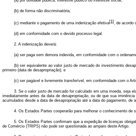
(a) por utilidade pública, interesse público ou interesse social;
(b) de forma não discriminatória;
[1]
(c) mediante o pagamento de uma indenização efetiva
, de acordo 
(d) em conformidade com o devido processo legal.
2. A indenização deverá:
(a) ser paga sem demora indevida, em conformidade com o ordenament
(b) ser equivalente ao valor justo de mercado do investimento desa
primeiro (data de desapropriação); e
(c) ser pagável e livremente transferível, em conformidade com o Arti
3. Se o valor justo de mercado for calculado em uma moeda, seja ela
imediatamente antes da data de desapropriação, ou de que sua iminência 
acumulados desde a data de desapropriação até a data do pagamento, de ac
4. Os Estados Partes cooperarão para melhorar o conhecimento de s
5. Os Estados Partes confirmam que a expedição de licenças obriga
de Comércio (TRIPS) não pode ser questionada ao amparo deste Artigo.