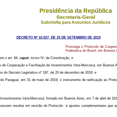
Presidência da República
Secretaria-Geral
Subchefia para Assuntos Jurídicos
DECRETO Nº 10.027, DE 25 DE SETEMBRO DE 2019
Promulga o Protocolo de Cooperaç
Federativa do Brasil, em Buenos A
ere o art. 84,
caput
, inciso IV, da Constituição, e
o de Cooperação e Facilitação de Investimentos Intra-Mercosul, em Buenos Ai
o do Decreto Legislativo nº 187, de 20 de dezembro de 2018; e
 do Paraguai, em 31 de maio de 2019, o instrumento de ratificação ao Protoc
6;
Investimentos Intra-Mercosul, firmado em Buenos Aires, em 7 de abril de 20
 possam resultar em revisão do Protocolo e ajustes complementares que a