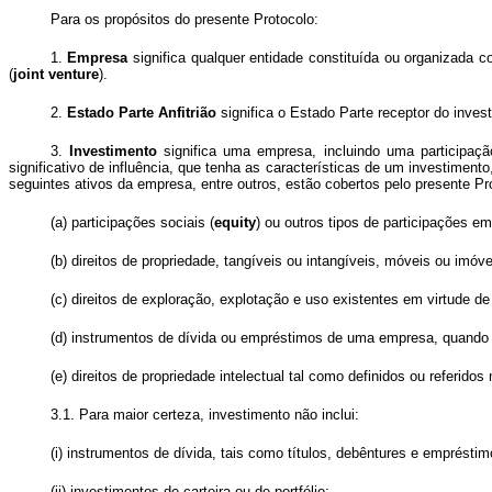
Para os propósitos do presente Protocolo:
1.
Empresa
significa qualquer entidade constituída ou organizada c
(
joint venture
).
2.
Estado Parte Anfitrião
significa o Estado Parte receptor do inves
3.
Investimento
significa uma empresa, incluindo uma participaçã
significativo de influência, que tenha as características de um investimen
seguintes ativos da empresa, entre outros, estão cobertos pelo presente Pr
(a) participações sociais (
equity
) ou outros tipos de participações 
(b) direitos de propriedade, tangíveis ou intangíveis, móveis ou imóvei
(c) direitos de exploração, explotação e uso existentes em virtude 
(d) instrumentos de dívida ou empréstimos de uma empresa, quando 
(e) direitos de propriedade intelectual tal como definidos ou referi
3.1. Para maior certeza, investimento não inclui:
(i) instrumentos de dívida, tais como títulos, debêntures e emprésti
(ii) investimentos de carteira ou de portfólio;