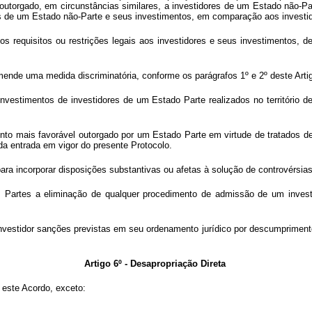
outorgado, em circunstâncias similares, a investidores de um Estado não-P
res de um Estado não-Parte e seus investimentos, em comparação aos investi
s requisitos ou restrições legais aos investidores e seus investimentos, d
nde uma medida discriminatória, conforme os parágrafos 1º e 2º deste Artig
s investimentos de investidores de um Estado Parte realizados no territór
ento mais favorável outorgado por um Estado Parte em virtude de tratados d
a entrada em vigor do presente Protocolo.
para incorporar disposições substantivas ou afetas à solução de controvérsia
dos Partes a eliminação de qualquer procedimento de admissão de um invest
nvestidor sanções previstas em seu ordenamento jurídico por descumprimento
Artigo 6º - Desapropriação Direta
 este Acordo, exceto: