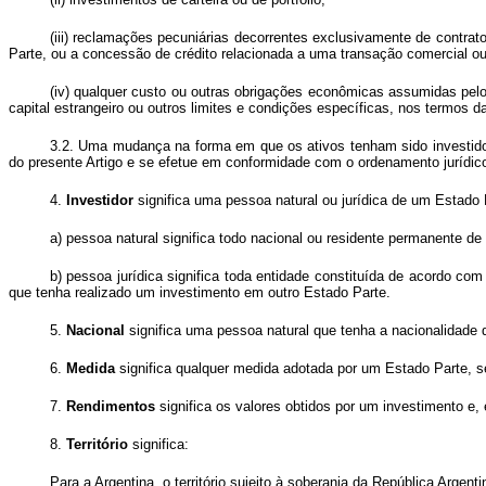
(iii) reclamações pecuniárias decorrentes exclusivamente de contrat
Parte, ou a concessão de crédito relacionada a uma transação comercial ou 
(iv) qualquer custo ou outras obrigações econômicas assumidas pelo
capital estrangeiro ou outros limites e condições específicas, nos termos
3.2. Uma mudança na forma em que os ativos tenham sido investidos
do presente Artigo e se efetue em conformidade com o ordenamento jurídico 
4.
Investidor
significa uma pessoa natural ou jurídica de um Estado P
a) pessoa natural significa todo nacional ou residente permanente d
b) pessoa jurídica significa toda entidade constituída de acordo co
que tenha realizado um investimento em outro Estado Parte.
5.
Nacional
significa uma pessoa natural que tenha a nacionalidade 
6.
Medida
significa qualquer medida adotada por um Estado Parte, se
7.
Rendimentos
significa os valores obtidos por um investimento e, 
8.
Território
significa:
Para a Argentina, o território sujeito à soberania da República Argent