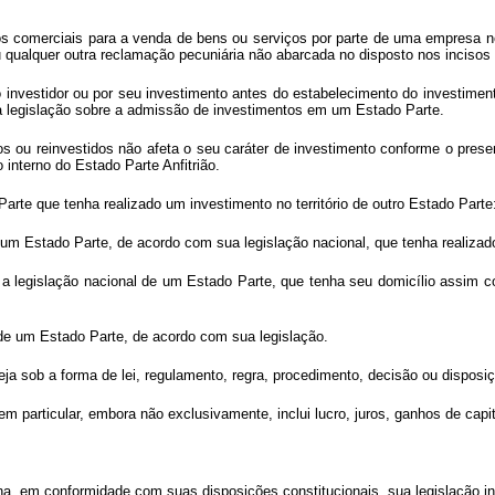
os comerciais para a venda de bens ou serviços por parte de uma empresa no
qualquer outra reclamação pecuniária não abarcada no disposto nos incisos (a
 investidor ou por seu investimento antes do estabelecimento do investime
 da legislação sobre a admissão de investimentos em um Estado Parte.
 ou reinvestidos não afeta o seu caráter de investimento conforme o prese
interno do Estado Parte Anfitrião.
arte que tenha realizado um investimento no território de outro Estado Parte
e um Estado Parte, de acordo com sua legislação nacional, que tenha realiza
m a legislação nacional de um Estado Parte, que tenha seu domicílio assim c
de um Estado Parte, de acordo com sua legislação.
ja sob a forma de lei, regulamento, regra, procedimento, decisão ou disposiç
em particular, embora não exclusivamente, inclui lucro, juros, ganhos de capi
ina, em conformidade com suas disposições constitucionais, sua legislação inte