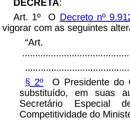
DECRETA
:
Art. 1º O
Decreto nº 9.91
vigorar com as seguintes alte
“Ar
.........................................
........................................
§ 2º
O Presidente do C
substituído, em suas a
Secretário Especial 
Competitividade do Minist
........................................