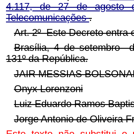
4.117, de 27 de agosto d
Telecomunicações
.
Art. 2º Este Decreto entra 
Brasília, 4 de setembro 
131º da República.
JAIR MESSIAS BOLSON
Onyx Lorenzoni
Luiz Eduardo Ramos Baptis
Jorge Antonio de Oliveira F
Este texto não substitui 