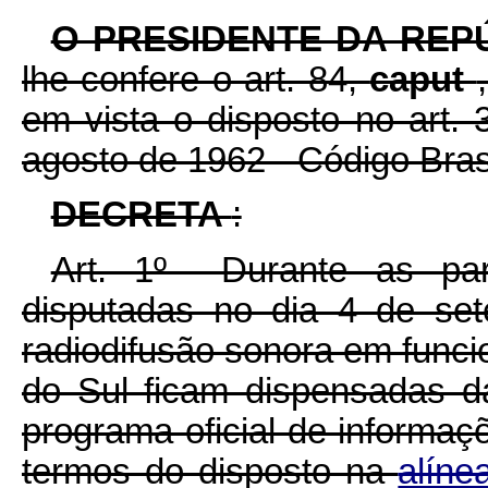
O PRESIDENTE DA REP
lhe confere o art. 84,
caput
em vista o disposto no art. 
agosto de 1962 - Código Bras
DECRETA
:
Art. 1º Durante as par
disputadas no dia 4 de se
radiodifusão sonora em func
do Sul ficam dispensadas da
programa oficial de informa
termos do disposto na
alíne