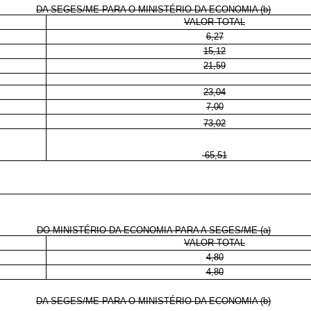
DA SEGES/ME PARA O MINISTÉRIO DA ECONOMIA (b)
VALOR TOTAL
6,27
15,12
21,59
23,04
7,00
73,02
-65,51
DO MINISTÉRIO DA ECONOMIA PARA A SEGES/ME (a)
VALOR TOTAL
4,80
4,80
DA SEGES/ME PARA O MINISTÉRIO DA ECONOMIA (b)