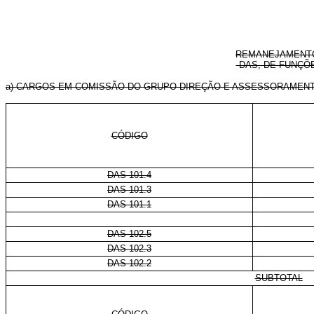
REMANEJAMENTO
-DAS, DE FUNÇÕ
a) CARGOS EM COMISSÃO DO GRUPO-DIREÇÃO E ASSESSORAMENT
CÓDIGO
DAS 101.4
DAS 101.3
DAS 101.1
DAS 102.5
DAS 102.3
DAS 102.2
SUBTOTAL