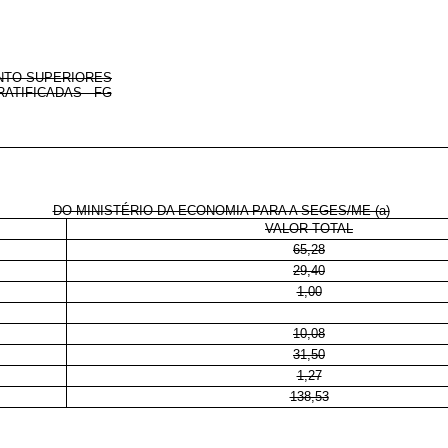
NTO SUPERIORES
ATIFICADAS - FG
DO MINISTÉRIO DA ECONOMIA PARA A SEGES/ME (a)
VALOR TOTAL
65,28
29,40
1,00
10,08
31,50
1,27
138,53