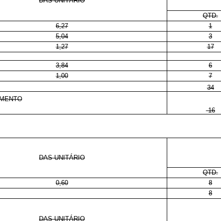
DAS-UNITÁRIO
QTD.
6,27
1
5,04
3
1,27
17
3,84
6
1,00
7
34
AMENTO
-16
DAS-UNITÁRIO
QTD.
0,60
8
8
DAS-UNITÁRIO