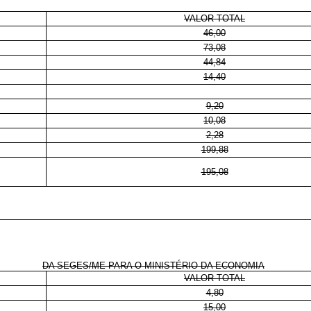
VALOR TOTAL
46,00
73,08
44,84
14,40
9,20
10,08
2,28
199,88
195,08
DA SEGES/ME PARA O MINISTÉRIO DA ECONOMIA
VALOR TOTAL
4,80
15,00