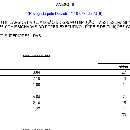
ANEXO III
(Revogado pelo Decreto nº 10.072, de 2019)
 DE CARGOS EM COMISSÃO DO GRUPO-DIREÇÃO E ASSESSORAME
ES COMISSIONADAS DO PODER EXECUTIVO - FCPE E DE FUNÇÕES GR
O SUPERIORES - DAS:
DAS-UNITÁRIO
QTD.
3,84
17
2,10
14
1,00
1
5,04
2
2,10
15
1,27
1
50