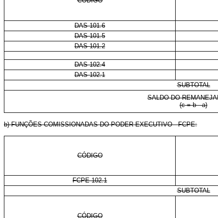
CÓDIGO
DAS 101.6
DAS 101.5
DAS 101.2
DAS 102.4
DAS 102.1
SUBTOTAL
SALDO DO REMANEJ
(c = b - a)
b) FUNÇÕES COMISSIONADAS DO PODER EXECUTIVO - FCPE:
CÓDIGO
FCPE 102.1
SUBTOTAL
CÓDIGO