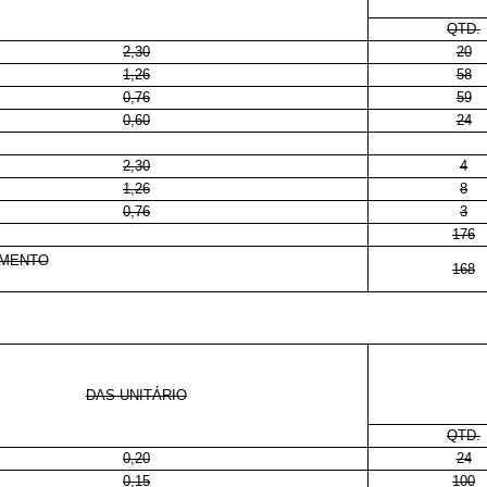
QTD.
2,30
20
1,26
58
0,76
59
0,60
24
2,30
4
1,26
8
0,76
3
176
AMENTO
168
DAS-UNITÁRIO
QTD.
0,20
24
0,15
100