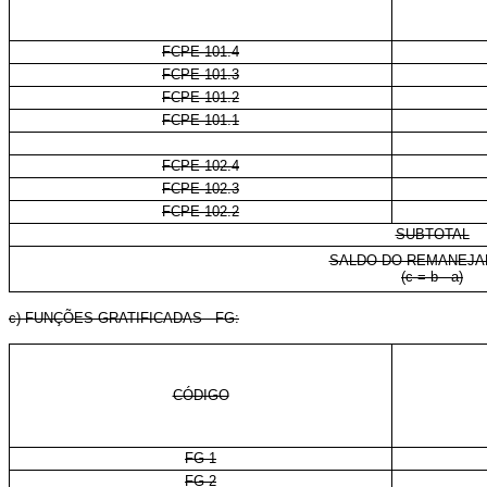
FCPE 101.4
FCPE 101.3
FCPE 101.2
FCPE 101.1
FCPE 102.4
FCPE 102.3
FCPE 102.2
SUBTOTAL
SALDO DO REMANEJ
(c = b - a)
c) FUNÇÕES GRATIFICADAS - FG:
CÓDIGO
FG-1
FG-2