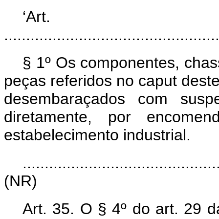
‘Ar
................................................
§ 1º Os componentes, chassi
peças referidos no
caput
deste
desembaraçados com suspe
diretamente, por encom
estabelecimento industrial.
............................................
(NR)
Art. 35. O § 4º do art. 29