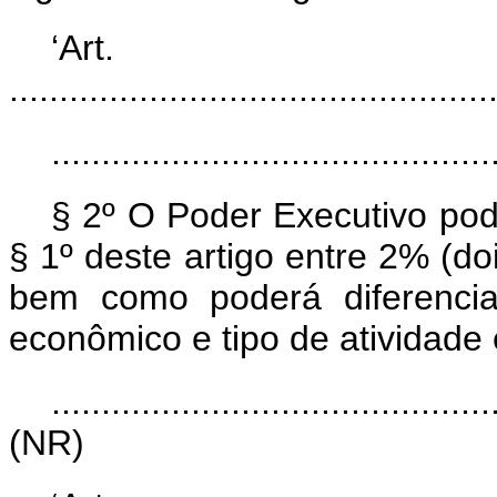
‘Ar
................................................
............................................
§ 2º O Poder Executivo pode
§ 1º deste artigo entre 2% (do
bem como poderá diferenciar
econômico e tipo de atividade 
............................................
(NR)