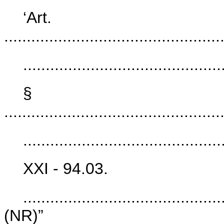
‘Ar
................................................
............................................
§ 
................................................
............................................
XXI
-
94.03.
............................................
(NR)”