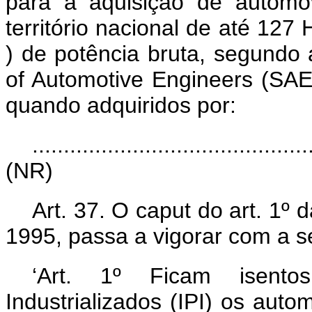
para a aquisição de automó
território nacional de até 127
) de potência bruta, segundo 
of Automotive Engineers
(SAE)
quando adquiridos por:
............................................
(NR)
Art. 37. O
caput
do art. 1º 
1995, passa a vigorar com a s
‘Art. 1º Ficam isent
Industrializados (IPI) os aut