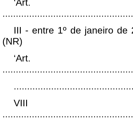
‘Ar
................................................
III - entre 1º de janeiro 
(NR)
‘Ar
................................................
............................................
V
................................................
............................................