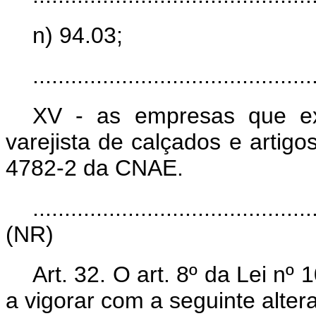
n) 94.03;
............................................
XV
-
as empresas que ex
varejista de calçados e artig
4782-2 da CNAE.
............................................
(NR)
Art. 32. O art. 8º da Lei nº
a vigorar com a seguinte alter