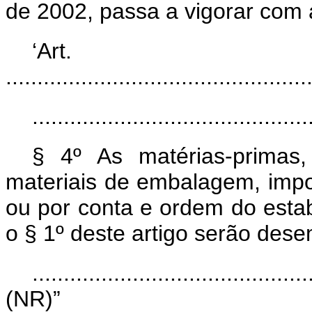
de 2002, passa a vigorar com 
‘Ar
................................................
............................................
§ 4º As matérias-primas,
materiais de embalagem, imp
ou por conta e ordem do esta
o § 1º deste artigo serão de
............................................
(NR)”