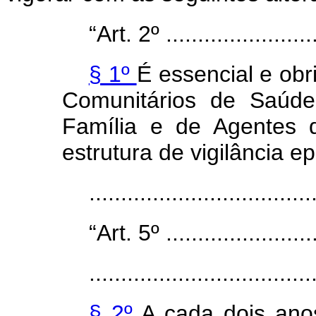
“Art. 2º .........................
§ 1º
É essencial e obr
Comunitários de Saúde
Família e de Agentes
estrutura de vigilância e
..................................
“Art. 5º .........................
...................................
§ 2º
A cada dois ano