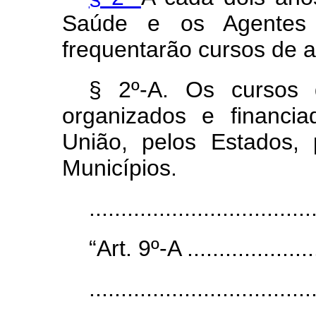
Saúde e os Agentes
frequentarão cursos de 
§ 2º-A. Os cursos 
organizados e financia
União, pelos Estados, 
Municípios.
..................................
“Art. 9º-A ......................
...................................