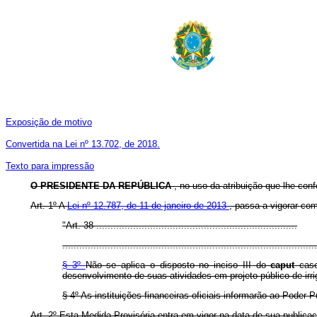
Exposição de motivo
Convertida na Lei nº 13.702, de 2018.
Texto para impressão
O
PRESIDENTE DA REPÚBLICA
, no uso da atribuição que lhe conf
Art. 1º A
Lei nº 12.787, de 11 de janeiro de 2013
, passa a vigorar co
"Art. 38 .......................................................................
..........................................................................................
§ 3º
Não se aplica o disposto no inciso III do
caput
caso
desenvolvimento de suas atividades em projeto público de irr
§ 4º As instituições financeiras oficiais informarão ao Poder P
Art. 2º Esta Medida Provisória entra em vigor na data de sua publica