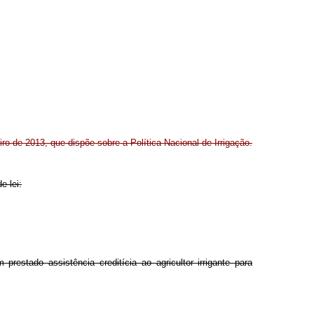
eiro de 2013, que dispõe sobre a Política Nacional de Irrigação.
e lei:
 prestado assistência creditícia ao agricultor irrigante para