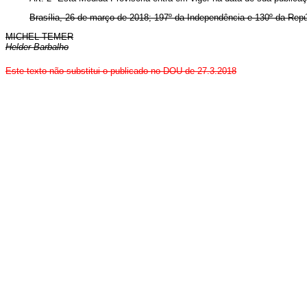
Brasília, 26 de março de 2018; 197º da Independência e 130º da Repú
MICHEL TEMER
Helder Barbalho
Este texto não substitui o publicado no DOU de 27.3.2018