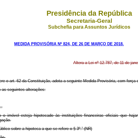
Presidência da República
Secretaria-Geral
Subchefia para Assuntos Jurídicos
MEDIDA PROVISÓRIA Nº 824, DE 26 DE MARÇO DE 2018.
Altera a Lei nº 12.787, de 11 de jan
ere o art. 62 da Constituição, adota a seguinte Medida Provisória, com força d
m as seguintes alterações:
..
 o imóvel esteja hipotecado às instituições financeiras oficiais que hajam
igação.
úblico sobre a hipoteca a que se refere o § 3º.” (NR)
ção.