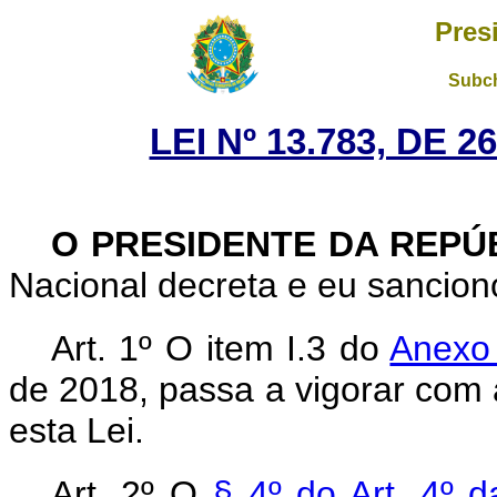
Pres
Subch
LEI Nº 13.783, DE 
O PRESIDENTE DA REPÚ
Nacional decreta e eu sanciono
Art. 1º O item I.3 do
Anex
de 2018, passa a vigorar com 
esta Lei.
Art. 2º O
§ 4º do Art. 4º d