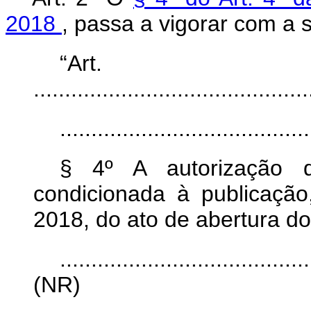
2018
, passa a vigorar com a 
“Ar
............................................
........................................
§ 4º A autorização d
condicionada à publicaçã
2018, do ato de abertura do
........................................
(NR)