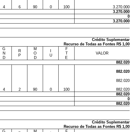
4
6
90
0
100
3.270.000
3.270.000
0
3.270.000
Crédito Suplementar
Recurso de Todas as Fontes R$ 1,00
G
M
F
R
I
N
O
T
VALOR
P
U
D
D
E
882.020
882.020
882.020
4
2
90
0
100
882.020
882.020
0
882.020
Crédito Suplementar
Recurso de Todas as Fontes R$ 1,00
G
M
F