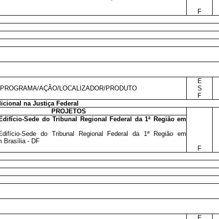
F
E
PROGRAMA/AÇÃO/LOCALIZADOR/PRODUTO
S
F
icional na Justiça Federal
PROJETOS
difício-Sede do Tribunal Regional Federal da 1ª Região em
difício-Sede do Tribunal Regional Federal da 1ª Região em
m Brasília - DF
F
E