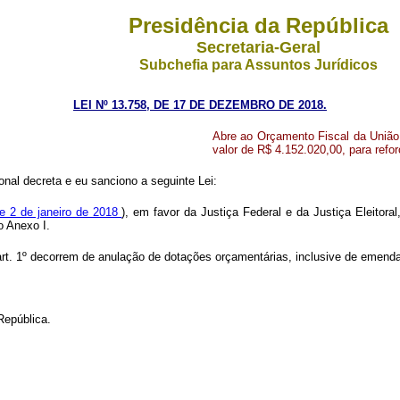
Presidência da República
Secretaria-Geral
Subchefia para Assuntos Jurídicos
LEI Nº 13.758, DE 17 DE DEZEMBRO DE 2018.
Abre ao Orçamento Fiscal da União, 
valor de R$ 4.152.020,00, para refo
nal decreta e eu sanciono a seguinte Lei:
de 2 de janeiro de 2018
), em favor da Justiça Federal e da Justiça Eleitora
o Anexo I.
 art. 1º decorrem de anulação de dotações orçamentárias, inclusive de emenda
República.