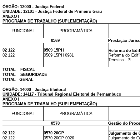
ÓRGÃO: 12000 - Justiça Federal
UNIDADE: 12101 - Justiça Federal de Primeiro Grau
ANEXO I
PROGRAMA DE TRABALHO (SUPLEMENTAÇÃO)
FUNCIONAL
PROGRAMÁTICA
0569
Prestação Jurisd
02 122
0569 15PH
Reforma do Edif
02 122
0569 15PH 0981
Reforma do Edifí
Teresina - PI
TOTAL – FISCAL
TOTAL – SEGURIDADE
TOTAL - GERAL
ÓRGÃO: 14000 - Justiça Eleitoral
UNIDADE: 14117 - Tribunal Regional Eleitoral de Pernambuco
ANEXO I
PROGRAMA DE TRABALHO (SUPLEMENTAÇÃO)
FUNCIONAL
PROGRAMÁTICA
0570
Gestão do Proce
02 122
0570 20GP
Julgamento de C
02 122
0570 20GP 0026
Julgamento de Ca