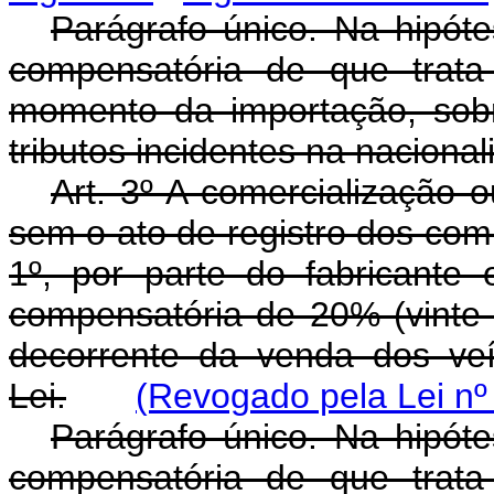
Parágrafo único. Na hipóte
compensatória de que trat
momento da importação, sobr
tributos incidentes na nacional
Art. 3º A comercialização 
sem o ato de registro dos comp
1º, por parte do fabricante 
compensatória de 20% (vinte p
decorrente da venda dos veí
Lei.
(Revogado pela Lei nº
Parágrafo único. Na hipóte
compensatória de que trat