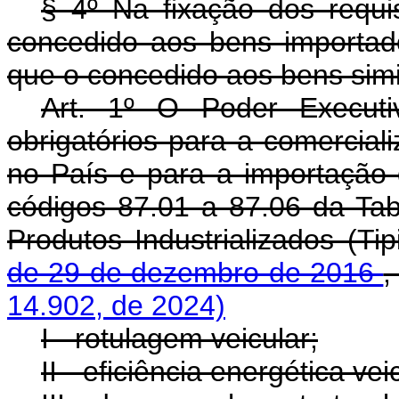
§ 4º Na fixação dos requis
concedido aos bens importad
que o concedido aos bens simi
Art. 1º O Poder Executiv
obrigatórios para a comercial
no País e para a importação 
códigos 87.01 a 87.06 da Tab
Produtos Industrializados (Ti
de 29 de dezembro de 2016
,
14.902, de 2024)
I
-
rotulagem veicular;
II
-
eficiência energética veic