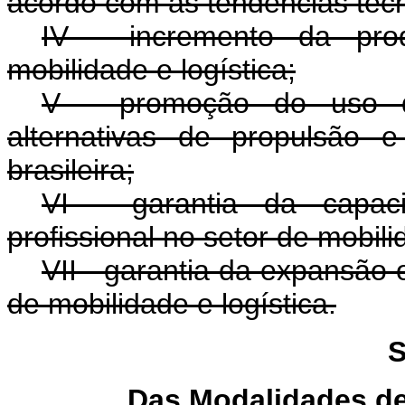
acordo com as tendências tecn
IV - incremento da prod
mobilidade e logística;
V - promoção do uso d
alternativas de propulsão e
brasileira;
VI - garantia da capaci
profissional no setor de mobili
VII - garantia da expansão
de mobilidade e logística.
S
Das Modalidades de