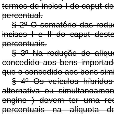
termos do inciso I do
caput
de
percentual.
§ 2º O somatório das redu
incisos I e II do
caput
deste
percentuais.
§ 3º Na redução de alíquo
concedido aos bens importad
que o concedido aos bens simi
§ 4º Os veículos híbridos
alternativa ou simultaneamen
engine
) devem ter uma red
percentuais na alíquota 