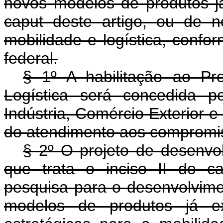
novos modelos de produtos já 
caput deste artigo, ou de n
mobilidade e logística, conf
federal.
§ 1º A habilitação ao P
Logística será concedida p
Indústria, Comércio Exterior 
do atendimento aos compromi
§ 2º O projeto de desenvo
que trata o inciso II do c
pesquisa para o desenvolvim
modelos de produtos já ex