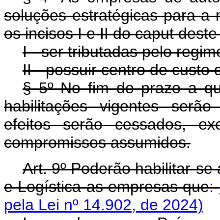
soluções estratégicas para a 
os incisos I e II do caput deste
I - ser tributadas pelo regim
II - possuir centro de cust
§ 5º No fim do prazo a que
habilitações vigentes serã
efeitos serão cessados, e
compromissos assumidos.
Art. 9º Poderão habilitar-s
e Logística as empresas que:
pela Lei nº 14.902, de 2024)