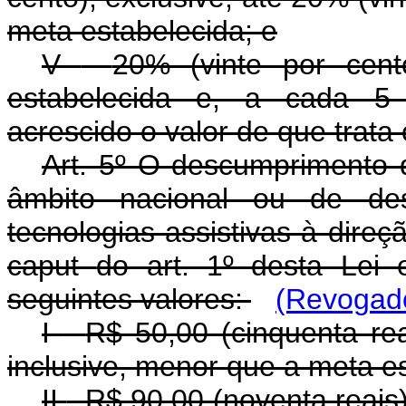
meta estabelecida; e
V
-
20% (vinte por cent
estabelecida e, a cada 5 (
acrescido o valor de que trata 
Art. 5º O descumprimento 
âmbito nacional ou de des
tecnologias assistivas à direçã
caput
do art. 1º desta Lei 
seguintes valores:
(Revogado
I
-
R$ 50,00 (cinquenta rea
inclusive, menor que a meta e
II
-
R$ 90,00 (noventa reais)