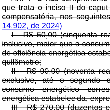
que trata o inciso II do
capu
compensatória, nos seguintes
14.902, de 2024)
I
-
R$ 50,00 (cinquenta rea
inclusive, maior que o consu
de eficiência energética esta
quilômetro;
II
-
R$ 90,00 (noventa reai
exclusive, até o segundo c
consumo energético corre
energética estabelecida, expr
III
-
R$ 270,00 (duzentos e 