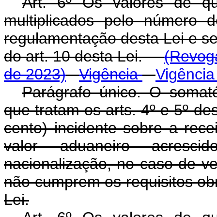
Art. 6º Os valores de q
multiplicados pelo número d
regulamentação desta Lei e se
do art. 10 desta Lei.
(Revoga
de 2023)
Vigência
Vigência
Parágrafo único. O somat
que tratam os arts. 4º e 5º des
cento) incidente sobre a rec
valor aduaneiro acresci
nacionalização, no caso de ve
não cumprem os requisitos obri
Lei.