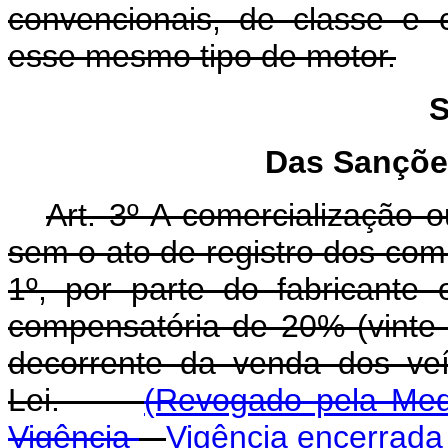
convencionais, de classe e 
esse mesmo tipo de motor.
S
Das Sançõe
Art. 3º A comercialização 
sem o ato de registro dos comp
1º, por parte do fabricante 
compensatória de 20% (vinte p
decorrente da venda dos veí
Lei.
(Revogado pela Medi
Vigência
Vigência encerrada