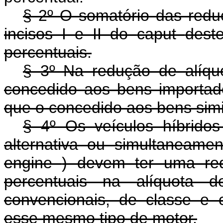
§ 2º O somatório das redu
incisos I e II do
caput
deste
percentuais.
§ 3º Na redução de alíquo
concedido aos bens importad
que o concedido aos bens simi
§ 4º Os veículos híbridos
alternativa ou simultaneamen
engine
) devem ter uma red
percentuais na alíquota 
convencionais, de classe e 
esse mesmo tipo de motor.