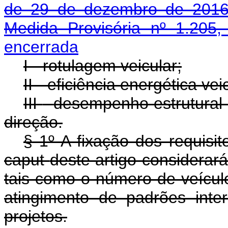
de 29 de dezembro de 201
Medida Provisória nº 1.205,
encerrada
I
-
rotulagem veicular;
II
-
eficiência energética veic
III
-
desempenho estrutural 
direção.
§ 1º A fixação dos requisito
caput
deste artigo considerará 
tais como o número de veícul
atingimento de padrões inte
projetos.