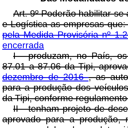
Art. 9º Poderão habilitar-s
e Logística as empresas que
pela Medida Provisória nº 1.
encerrada
I - produzam, no País, os 
87.01 a 87.06 da Tipi, aprov
dezembro de 2016
, as aut
para a produção dos veículos 
da Tipi, conforme regulamento
II - tenham projeto de des
aprovado para a produção, 