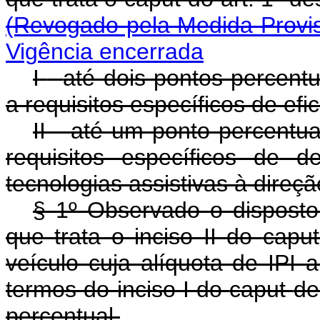
(Revogado pela Medida Provis
Vigência encerrada
I
-
até dois pontos percent
a requisitos específicos de efi
II
-
até um ponto percentua
requisitos específicos de 
tecnologias assistivas à direçã
§ 1º Observado o disposto
que trata o inciso II do
capu
veículo cuja alíquota de IPI a
termos do inciso I do
caput
de
percentual.