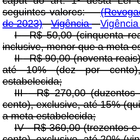
caput
do art. 1º desta Lei 
seguintes valores:
(Revogad
de 2023)
Vigência
Vigência
I
-
R$ 50,00 (cinquenta rea
inclusive, menor que a meta e
II
-
R$ 90,00 (noventa reais)
até 10% (dez por cento)
estabelecida;
III
-
R$ 270,00 (duzentos 
cento), exclusive, até 15% (qu
a meta estabelecida;
IV
-
R$ 360,00 (trezentos e
cento), exclusive, até 20% (vin