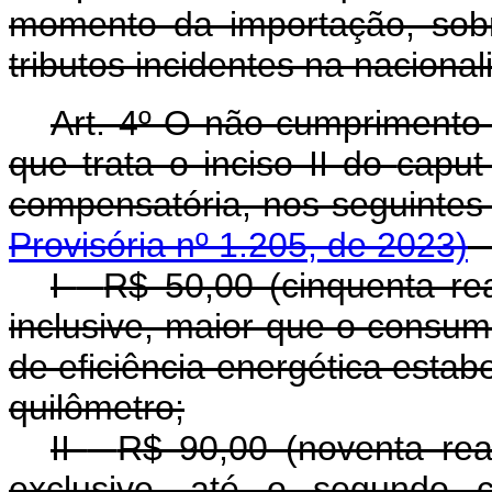
momento da importação, sobr
tributos incidentes na nacional
Art. 4º O não cumprimento 
que trata o inciso II do
capu
compensatória, nos seguint
Provisória nº 1.205, de 2023)
I
-
R$ 50,00 (cinquenta rea
inclusive, maior que o consu
de eficiência energética esta
quilômetro;
II
-
R$ 90,00 (noventa reai
exclusive, até o segundo c