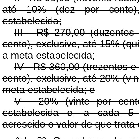
até 10% (dez por cento)
estabelecida;
III
-
R$ 270,00 (duzentos 
cento), exclusive, até 15% (qu
a meta estabelecida;
IV
-
R$ 360,00 (trezentos e
cento), exclusive, até 20% (vin
meta estabelecida; e
V
-
20% (vinte por cent
estabelecida e, a cada 5 (
acrescido o valor de que trata 