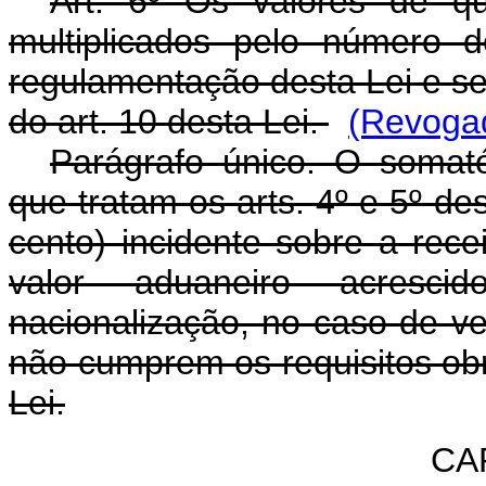
Art. 6º Os valores de q
multiplicados pelo número d
regulamentação desta Lei e se
do art. 10 desta Lei.
(Revogad
Parágrafo único. O somat
que tratam os arts. 4º e 5º des
cento) incidente sobre a rec
valor aduaneiro acresci
nacionalização, no caso de ve
não cumprem os requisitos obri
Lei.
CAP