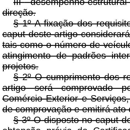
III
-
desempenho estrutural 
direção.
§ 1º A fixação dos requisito
caput
deste artigo considerará 
tais como o número de veícul
atingimento de padrões inte
projetos.
§ 2º O cumprimento dos re
artigo será comprovado per
Comércio Exterior e Serviços,
de comprovação e emitirá ato 
§ 3º O disposto no
caput
d