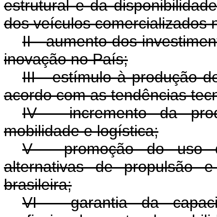
estrutural e da disponibilidad
dos veículos comercializados 
II - aumento dos investime
inovação no País;
III - estímulo à produção 
acordo com as tendências tecn
IV - incremento da prod
mobilidade e logística;
V - promoção do uso d
alternativas de propulsão e
brasileira;
VI - garantia da capaci