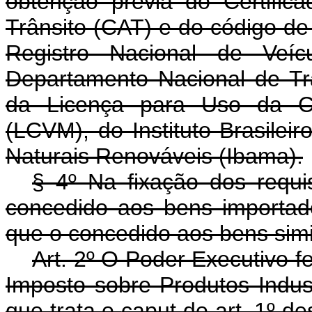
obtenção prévia do Certifi
Trânsito (CAT) e do código d
Registro Nacional de Veíc
Departamento Nacional de Trâ
da Licença para Uso da Co
(LCVM), do Instituto Brasile
Naturais Renováveis (Ibama).
§ 4º Na fixação dos requis
concedido aos bens importad
que o concedido aos bens simi
Art. 2º O Poder Executivo f
Imposto sobre Produtos Indust
que trata o
caput
do art. 1º d