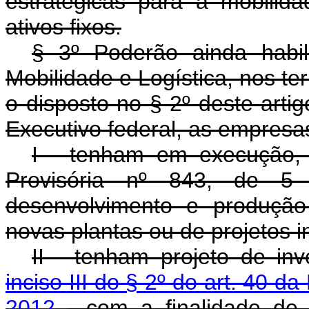
estratégicas para a mobilida
ativos fixos.
§ 3º Poderão ainda habi
Mobilidade e Logística, nos te
o disposto no § 2º deste art
Executivo federal, as empresa
I - tenham em execução,
Provisória nº 843, de 5
desenvolvimento e produção
novas plantas ou de projetos in
II - tenham projeto de in
inciso III do § 2º do art. 40 d
2012
, com a finalidade de 