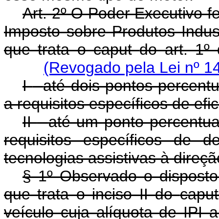
Art. 2º O Poder Executivo f
Imposto sobre Produtos Indust
que trata o
caput
do art. 1º
(Revogado pela Lei nº 1
I
-
até dois pontos percent
a requisitos específicos de efi
II
-
até um ponto percentua
requisitos específicos de 
tecnologias assistivas à direçã
§ 1º Observado o disposto
que trata o inciso II do
capu
veículo cuja alíquota de IPI a