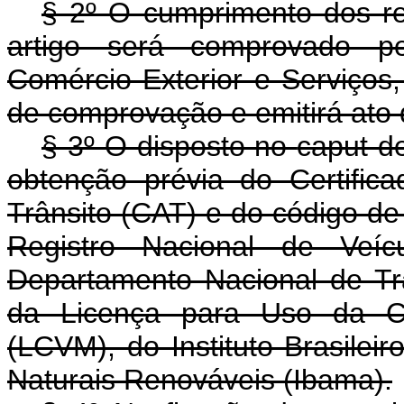
§ 2º O cumprimento dos re
artigo será comprovado per
Comércio Exterior e Serviços,
de comprovação e emitirá ato 
§ 3º O disposto no
caput
d
obtenção prévia do Certifi
Trânsito (CAT) e do código d
Registro Nacional de Veíc
Departamento Nacional de Trâ
da Licença para Uso da Co
(LCVM), do Instituto Brasile
Naturais Renováveis (Ibama).