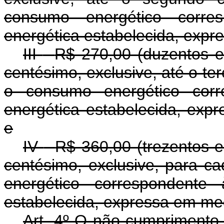
consumo energético corre
energética estabelecida, expr
III
-
R$ 270,00 (duzentos e 
centésimo, exclusive, até o ter
o consumo energético corr
energética estabelecida, exp
e
IV
-
R$ 360,00 (trezentos e 
centésimo, exclusive, para 
energético correspondente 
estabelecida, expressa em meg
Art. 4º O não cumprimento 