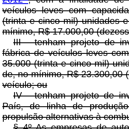
veículos leves com capacid
(trinta e cinco mil) unidades 
mínimo, R$ 17.000,00 (dezesset
III - tenham projeto de in
fábrica de veículos leves co
35.000 (trinta e cinco mil) un
de, no mínimo, R$ 23.300,00 (vi
veículo; ou
IV - tenham projeto de inv
País, de linha de produção
propulsão alternativas à comb
§ 4º As empresas de auto