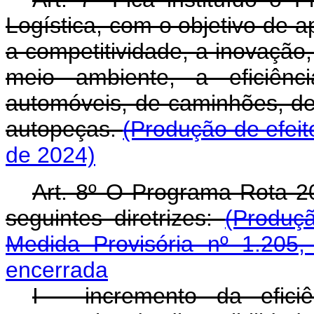
Logística, com o objetivo de a
a competitividade, a inovação,
meio ambiente, a eficiênc
automóveis, de caminhões, de
autopeças.
(Produção de efei
de 2024)
Art. 8º O Programa Rota 20
seguintes diretrizes:
(Produç
Medida Provisória nº 1.205,
encerrada
I - incremento da efici