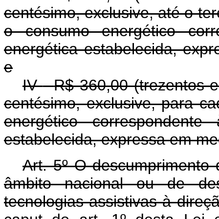
centésimo, exclusive, até o ter
o consumo energético corr
energética estabelecida, exp
e
IV
-
R$ 360,00 (trezentos e 
centésimo, exclusive, para 
energético correspondente 
estabelecida, expressa em meg
Art. 5º O descumprimento 
âmbito nacional ou de des
tecnologias assistivas à direçã