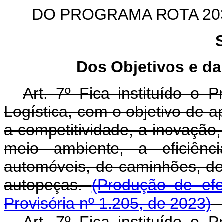
DO PROGRAMA ROTA 2
Dos Objetivos e da
Art. 7º Fica instituído o
Logística, com o objetivo de a
a competitividade, a inovação,
meio ambiente, a eficiênc
automóveis, de caminhões, de
autopeças.
(Produção de ef
Provisória nº 1.205, de 2023)
Art. 7º Fica instituído o