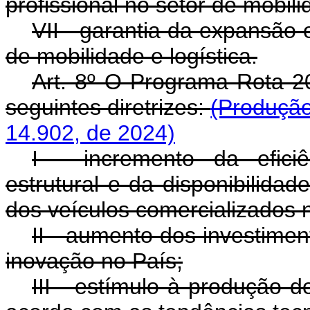
profissional no setor de mobili
VII - garantia da expansão
de mobilidade e logística.
Art. 8º O Programa Rota 20
seguintes diretrizes:
(Produção
14.902, de 2024)
I - incremento da efici
estrutural e da disponibilidad
dos veículos comercializados 
II - aumento dos investime
inovação no País;
III - estímulo à produção 