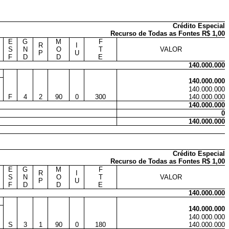
Crédito Especial
Recurso de Todas as Fontes R$ 1,00
E
G
M
F
R
I
S
N
O
T
VALOR
P
U
F
D
D
E
140.000.000
140.000.000
140.000.000
F
4
2
90
0
300
140.000.000
140.000.000
0
140.000.000
Crédito Especial
Recurso de Todas as Fontes R$ 1,00
E
G
M
F
R
I
S
N
O
T
VALOR
P
U
F
D
D
E
140.000.000
140.000.000
140.000.000
S
3
1
90
0
180
140.000.000