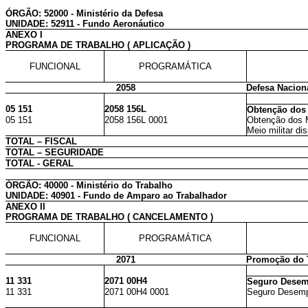
ÓRGÃO: 52000 - Ministério da Defesa
UNIDADE: 52911 - Fundo Aeronáutico
ANEXO I
PROGRAMA DE TRABALHO ( APLICAÇÃO )
FUNCIONAL
PROGRAMÁTICA
2058
Defesa Nacion
05 151
2058 156L
Obtenção dos 
05 151
2058 156L 0001
Obtenção dos M
Meio militar dis
TOTAL – FISCAL
TOTAL – SEGURIDADE
TOTAL - GERAL
ÓRGÃO: 40000 - Ministério do Trabalho
UNIDADE: 40901 - Fundo de Amparo ao Trabalhador
ANEXO II
PROGRAMA DE TRABALHO ( CANCELAMENTO )
FUNCIONAL
PROGRAMÁTICA
2071
Promoção do T
11 331
2071 00H4
Seguro Dese
11 331
2071 00H4 0001
Seguro Desemp