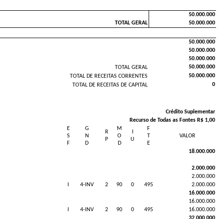
50.000.000
TOTAL GERAL
50.000.000
50.000.000
50.000.000
50.000.000
50.000.000
TOTAL GERAL
50.000.000
TOTAL DE RECEITAS CORRENTES
0
TOTAL DE RECEITAS DE CAPITAL
Crédito Suplementar
Recurso de Todas as Fontes R$ 1,00
E
G
M
F
R
I
S
N
O
T
VALOR
P
U
F
D
D
E
18.000.000
2.000.000
2.000.000
I
4-INV
2
90
0
495
2.000.000
16.000.000
16.000.000
I
4-INV
2
90
0
495
16.000.000
32.000.000