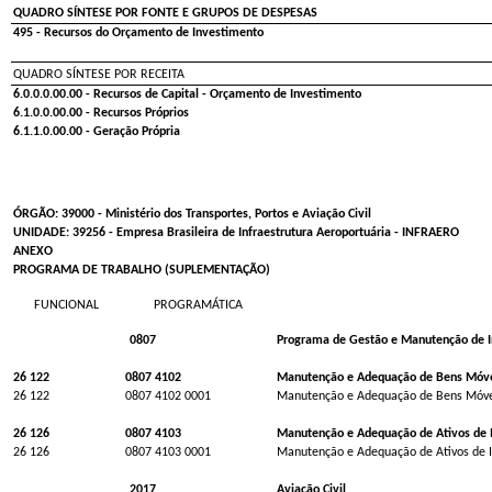
QUADRO SÍNTESE POR FONTE E GRUPOS DE DESPESAS
495 - Recursos do Orçamento de Investimento
QUADRO SÍNTESE POR RECEITA
6.0.0.0.00.00 - Recursos de Capital - Orçamento de Investimento
6.1.0.0.00.00 - Recursos Próprios
6.1.1.0.00.00 - Geração Própria
ÓRGÃO: 39000 - Ministério dos Transportes, Portos e Aviação Civil
UNIDADE: 39256 - Empresa Brasileira de Infraestrutura Aeroportuária - INFRAERO
ANEXO
PROGRAMA DE TRABALHO (SUPLEMENTAÇÃO)
FUNCIONAL
PROGRAMÁTICA
0807
Programa de Gestão e Manutenção de In
26 122
0807 4102
Manutenção e Adequação de Bens Móvei
26 122
0807 4102 0001
Manutenção e Adequação de Bens Móvei
26 126
0807 4103
Manutenção e Adequação de Ativos de 
26 126
0807 4103 0001
Manutenção e Adequação de Ativos de I
2017
Aviação Civil